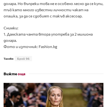
долара. Но въпреки това не е особено лесно да се купи,
тъй като много известни личности чакат на
опашка, за да се сдобият с такъв аксесоар.
Снимки:
1. Дамската чанта втора употреба за 2 милиона
долара.
Фото и източник: Fashion.bg
Тагове:
Брой 96
Вижте
още