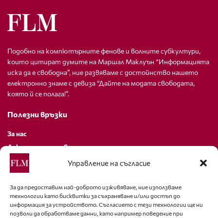
Подобно на компютърните фенове и волните субкултури,
които цитират думите на Маршал Маклуън “Информацията
иска да е свободна”, ние развяваме с достойнство нашето
електронно знаме с девиза “Дайте на модата свободата,
която й се полага!”.
Полезни връзки
За нас
Декларация за поверителност
Политика за бисквитки
Управление на съгласие
За контакти
За да предоставим най-доброто изживяване, ние използваме
технологии като бисквитки за съхраняване и/или достъп до
editor@fashion-lifestyle.net
информация за устройството. Съгласието с тези технологии ще ни
позволи да обработваме данни, като например поведение при