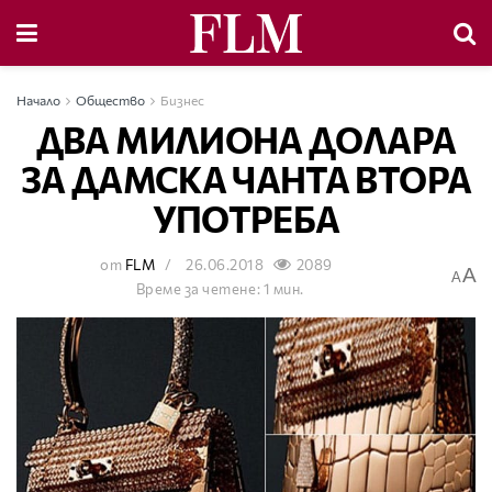
Начало
Общество
Бизнес
ДВА МИЛИОНА ДОЛАРА
ЗА ДАМСКА ЧАНТА ВТОРА
УПОТРЕБА
от
FLM
26.06.2018
2089
A
A
Време за четене: 1 мин.