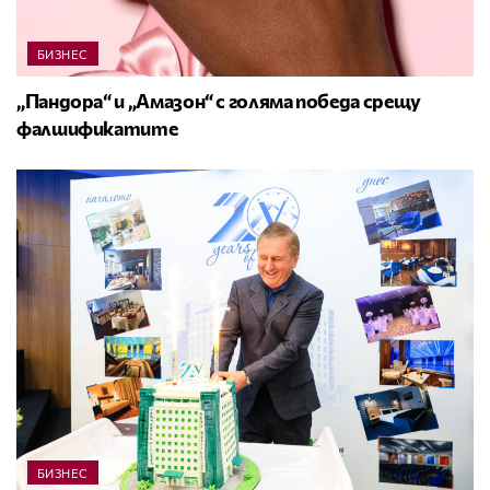
БИЗНЕС
„Пандора“ и „Амазон“ с голяма победа срещу
фалшификатите
БИЗНЕС