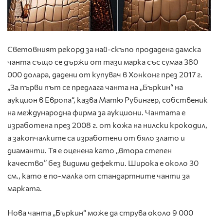
Световният рекорд за най-скъпо продадена дамска
чанта също се държи от тази марка със сумаа 380
000 долара, дадени от купувач в Хонконг през 2017 г.
„За първи път се предлага чанта на „Бъркин“ на
аукцион в Европа“, казва Матю Рубингер, собственик
на международна фирма за аукциони. Чантата е
изработена през 2008 г. от кожа на нилски крокодил,
а закопчалките са изработени от бяло злато и
диаманти. Тя е оценена като „втора степен
качество” без видими дефекти. Широка е около 30
см., като е по-малка от стандартните чанти за
марката.
Нова чанта „Бъркин“ може да струва около 9 000