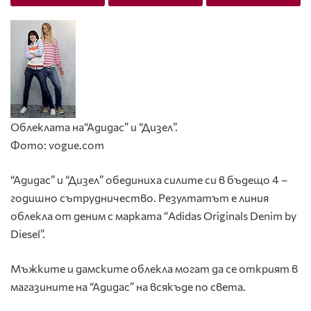
Облеклата на“Адидас” и “Дизел”.
Фото: vogue.com
“Адидас” и “Дизел” обединиха силите си в бъдещо 4 –
годишно сътрудничество. Резултатът е линия
облекла от деним с марката “Adidas Originals Denim by
Diesel”.
Мъжките и дамските облекла могат да се открият в
магазините на “Адидас” на всякъде по света.