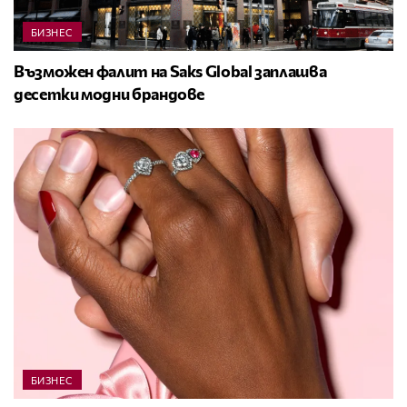
БИЗНЕС
Възможен фалит на Saks Global заплашва
десетки модни брандове
БИЗНЕС