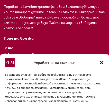
Подобно на компютърните фенове и волните субкултури,
които цитират думите на Маршал Маклуън “Информацията
иска да е свободна”, ние развяваме с достойнство нашето
електронно знаме с девиза “Дайте на модата свободата,
която й се полага!”.
Полезни връзки
За нас
Декларация за поверителност
Политика за бисквитки
Управление на съгласие
За контакти
За да предоставим най-доброто изживяване, ние използваме
технологии като бисквитки за съхраняване и/или достъп до
editor@fashion-lifestyle.net
информация за устройството. Съгласието с тези технологии ще ни
позволи да обработваме данни, като например поведение при
+359 88 227 33 47
сърфиране или уникални идентификатори на този сайт.
Несъгласието или оттеглянето на съгласието може да повлияе
неблагоприятно на определени характеристики и функции.
Последвайте ни