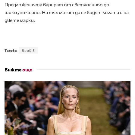
Предложенията варират от светлосиньо до
шикозно черно. На тях могат да се видят логата и на
двете марки.
Тагове:
Брой 5
Вижте
още