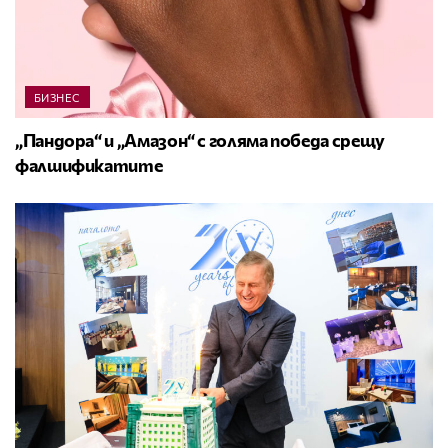
БИЗНЕС
„Пандора“ и „Амазон“ с голяма победа срещу
фалшификатите