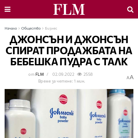
Начало
Общество
Бизнес
ДЖОНСЪН И ДЖОНСЪН
СПИРАТ ПРОДАЖБАТА НА
БЕБЕШКА ПУДРА С ТАЛК
от
FLM
02.09.2022
2558
A
A
Време за четене: 1 мин.