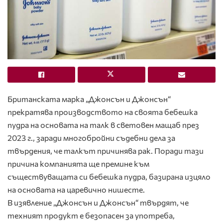
Британската марка „Джонсън и Джонсън“
прекратява производството на своята бебешка
пудра на основата на талк в световен мащаб през
2023 г., заради многобройни съдебни дела за
твърдения, че талкът причинява рак. Поради тази
причина компанията ще премине към
съществуващата си бебешка пудра, базирана изцяло
на основата на царевично нишесте.
В изявление „Джонсън и Джонсън“ твърдят, че
техният продукт е безопасен за употреба,