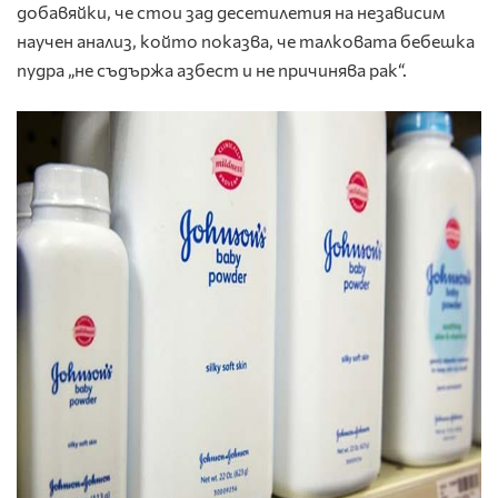
добавяйки, че стои зад десетилетия на независим
научен анализ, който показва, че талковата бебешка
пудра „не съдържа азбест и не причинява рак“.