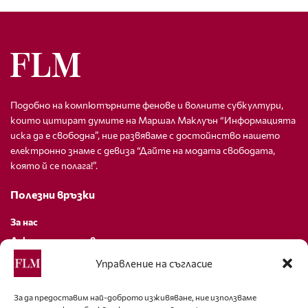
Подобно на компютърните фенове и волните субкултури,
които цитират думите на Маршал Маклуън “Информацията
иска да е свободна”, ние развяваме с достойнство нашето
електронно знаме с девиза “Дайте на модата свободата,
която й се полага!”.
Полезни връзки
За нас
Декларация за поверителност
Политика за бисквитки
Управление на съгласие
За контакти
За да предоставим най-доброто изживяване, ние използваме