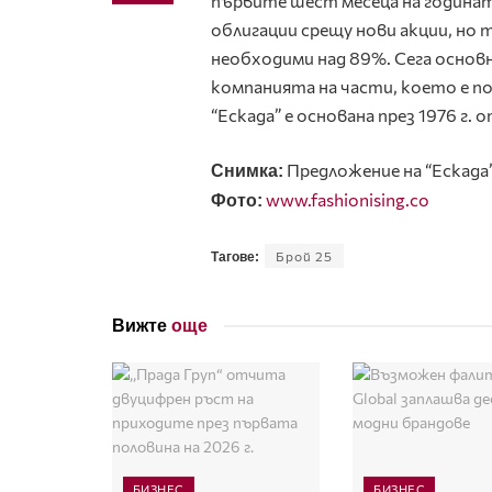
първите шест месеца на годинат
облигации срещу нови акции, но
необходими над 89%. Сега основ
компанията на части, което е 
“Ескада” е основана през 1976 г.
Предложение на “Ескада”
Снимка:
www.fashionising.co
Фото:
Брой 25
Тагове:
Вижте
още
БИЗНЕС
БИЗНЕС