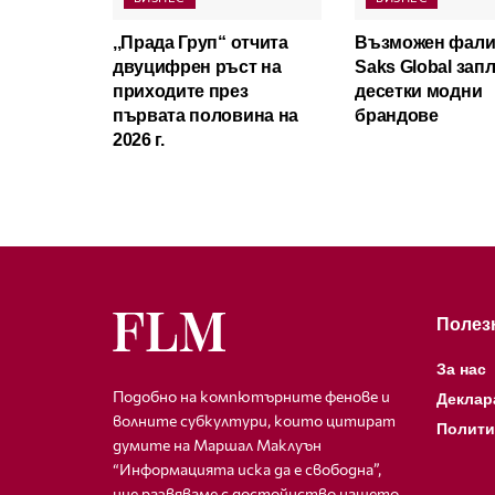
,,Прада Груп“ отчита
Възможен фали
двуцифрен ръст на
Saks Global зап
приходите през
десетки модни
първата половина на
брандове
2026 г.
Полез
За нас
Подобно на компютърните фенове и
Деклар
волните субкултури, които цитират
Полити
думите на Маршал Маклуън
“Информацията иска да е свободна”,
ние развяваме с достойнство нашето