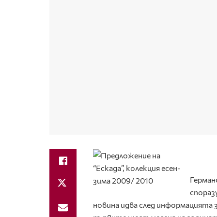
Германс
спораз
новина идва след информацията за