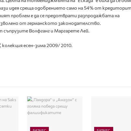
а. Целта на топмениджмънта на “Ескада” е била да се об
 тази идея среща одобрението само на 54% от кредиторит
ният проблем е да се предотврати разпродажбата на
позволено от германското законодателство.
 от съпрузите Волфганг и Маргарете Лей.
, колекция есен-зима 2009/ 2010.
БИЗНЕС
БИЗНЕС