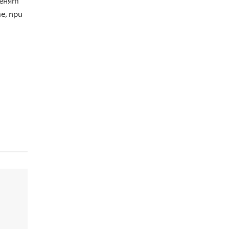
менят
е, при