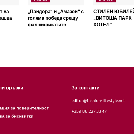
т на
„Пандора“ и „Амазон“ с
СТИЛЕН ЮБИЛЕ
лашва
голяма победа срещу
„ВИТОША ПАРК
фалшификатите
ХОТЕЛ“
ни връзки
За контакти
editor@fashion-lifestyle.net
ация за поверителност
+359 88 227 33 47
ка за бисквитки