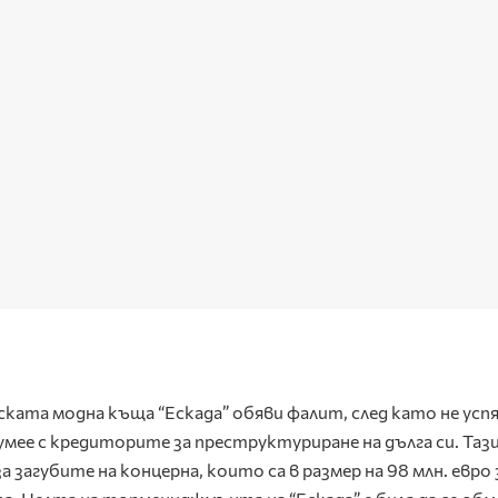
ката модна къща “Ескада” обяви фалит, след като не успя 
умее с кредиторите за преструктуриране на дълга си. Таз
 загубите на концерна, които са в размер на 98 млн. евро 