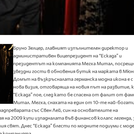
Бруно Зелцер, главният изпълнителен директор и
административен вицепрезидент на “Ескада” и
президентът на компанията Мегха Митал, посрещ
звездни гости в обновения бутик на марката в Мюн
Домът на възкръсналата германска модна икона е с
нова визия, отговаряща на новия път на развитие,
“Ескада” пое, след като бе спасена от фалит от фам
Митал. Мегха, снахата на един от 10-те най-богат
адпреварата със Свен Лей, син на основателите на
я на 2009 купи изпадналата във финансов колапс легенда, з
ия свят. Днес “Ескада” блести по модните подиуми с моде
а компанията.