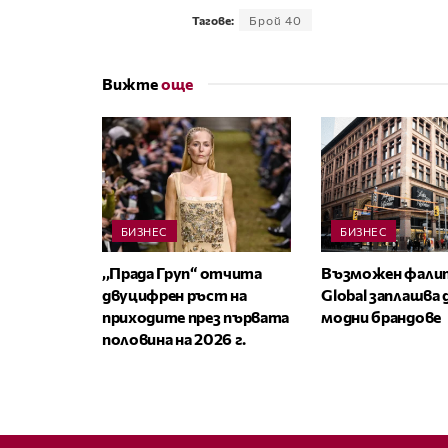
Тагове:
Брой 40
Вижте
още
БИЗНЕС
БИЗНЕС
,,Прада Груп“ отчита
Възможен фалит
двуцифрен ръст на
Global заплашва
приходите през първата
модни брандове
половина на 2026 г.