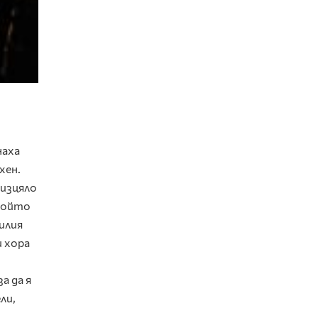
наха
хен.
 изцяло
 който
илия
и хора
а да я
ли,