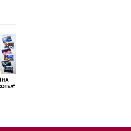
 НА
ХОТЕЛ“