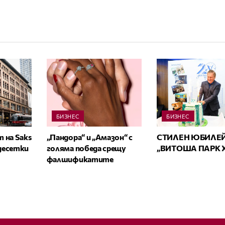
БИЗНЕС
БИЗНЕС
 на Saks
„Пандора“ и „Амазон“ с
СТИЛЕН ЮБИЛЕЙ
 десетки
голяма победа срещу
„ВИТОША ПАРК 
фалшификатите