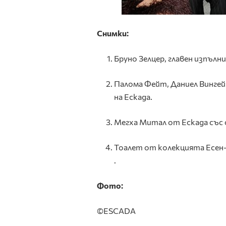
Снимки:
Бруно Зелцер, главен изпълн
Палома Фейт, Даниел Вингей
на Ескада.
Мегха Митал от Ескада със 
Тоалет от колекцията Есен-
.
Фото:
©ЕSCADA