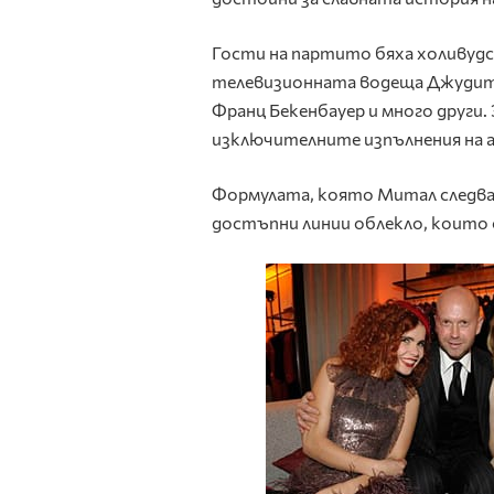
Гости на партито бяха холивудс
телевизионната водеща Джудит Р
Франц Бекенбауер и много други
изключителните изпълнения на а
Формулата, която Митал следва з
достъпни линии облекло, които о