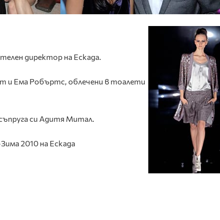
ителен директор на Ескада.
т и Ема Робъртс, облечени в тоалети
съпруга си Адитя Митал.
Зима 2010 на Ескада