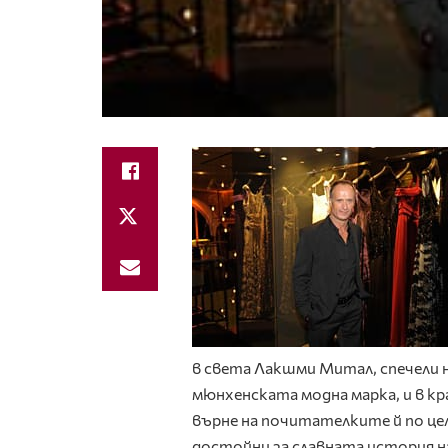
в света Лакшми Митал, спечели н
мюнхенската модна марка, и в кра
върне на почитателките й по цел
достойни за славната история н