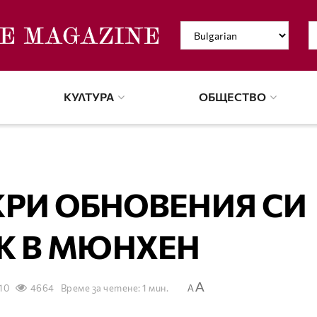
КУЛТУРА
ОБЩЕСТВО
КРИ ОБНОВЕНИЯ СИ
К В МЮНХЕН
A
10
4664
Време за четене: 1 мин.
A