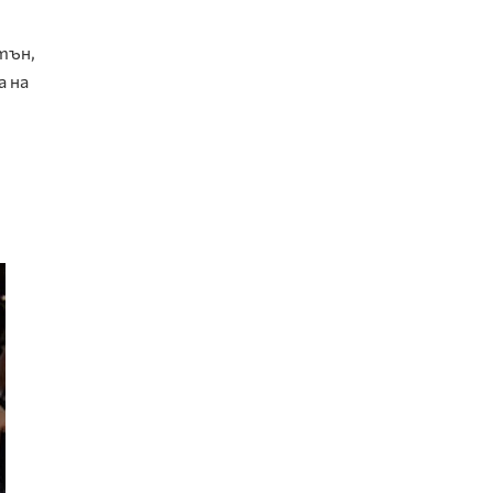
тън,
а на