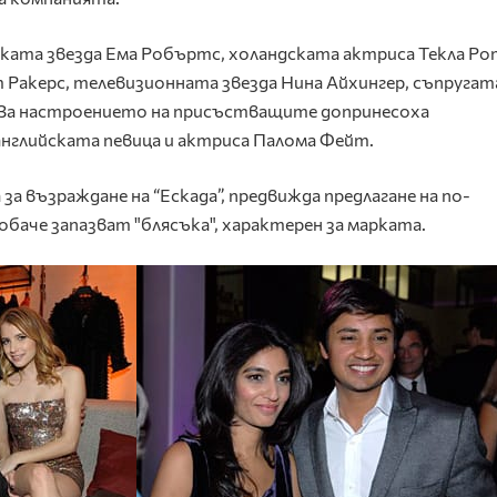
ката звезда Ема Робъртс, холандската актриса Текла Ро
акерс, телевизионната звезда Нина Айхингер, съпругат
. За настроението на присъстващите допринесоха
нглийската певица и актриса Палома Фейт.
а възраждане на “Ескада”, предвижда предлагане на по-
баче запазват "блясъка", характерен за марката.