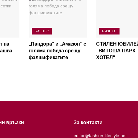
БИЗНЕС
БИЗНЕС
т на
„Пандора“ и „Амазон“ с
СТИЛЕН ЮБИЛЕ
лашва
голяма победа срещу
„ВИТОША ПАРК
фалшификатите
ХОТЕЛ“
ни връзки
За контакти
editor@fashion-lifestyle.net