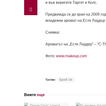
и във веригите Таргет и Колс.
Предвижда се до края на 2009 год
младежки аромат на Есте Лаудър
Снимка:
Ароматът на „Есте Лаудер” – “C-Th
Фото:
www.makeup.com
Тагове:
Брой 16
Вижте
още