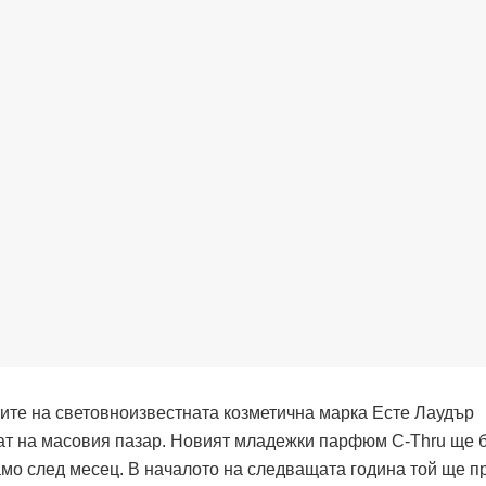
ите на световноизвестната козметична марка Есте Лаудър
ат на масовия пазар. Новият младежки парфюм C-Thru ще 
амо след месец. В началото на следващата година той ще п