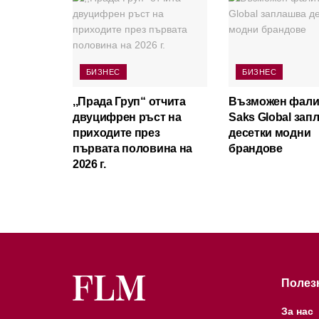
БИЗНЕС
БИЗНЕС
,,Прада Груп“ отчита
Възможен фали
двуцифрен ръст на
Saks Global зап
приходите през
десетки модни
първата половина на
брандове
2026 г.
Полез
За нас