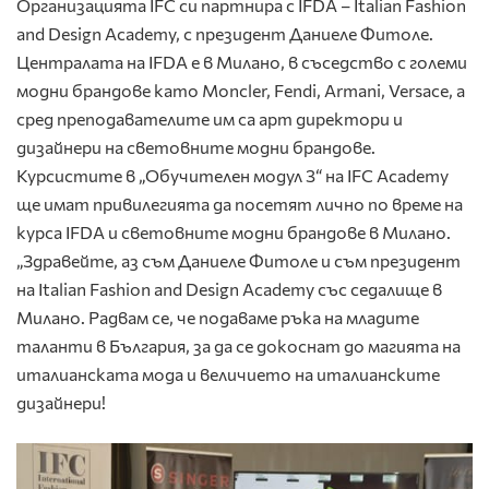
Организацията IFC си партнира с IFDA – Italian Fashion
and Design Academy, с президент Даниеле Фитоле.
Централата на IFDA е в Милано, в съседство с големи
модни брандове като Moncler, Fendi, Armani, Versace, а
сред преподавателите им са арт директори и
дизайнери на световните модни брандове.
Курсистите в „Обучителен модул 3“ на IFC Academy
ще имат привилегията да посетят лично по време на
курса IFDA и световните модни брандове в Милано.
„Здравейте, аз съм Даниеле Фитоле и съм президент
на Italian Fashion and Design Academy със седалище в
Милано. Радвам се, че подаваме ръка на младите
таланти в България, за да се докоснат до магията на
италианската мода и величието на италианските
дизайнери!