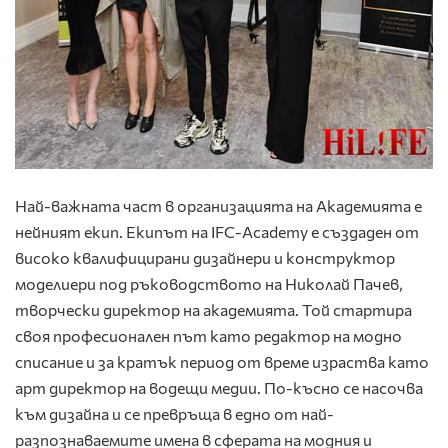
Най-важната част в организацията на Академията е
нейният екип. Екипът на IFC-Academy е създаден от
високо квалифицирани дизайнери и конструктор
моделиери под ръководството на Николай Пачев,
творчески директор на академията. Той стартира
своя професионален път като редактор на модно
списание и за кратък период от време израства като
арт директор на водещи медии. По-късно се насочва
към дизайна и се превръща в едно от най-
разпознаваемите имена в сферата на модния и