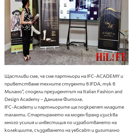
Щастливи сме, че сме партньори на IFC-ACADEMY и
приветстваме техните студенти в IFDA, тук в
Милано“, сподели президентът на Italian Fashion and
Design Academy – Даниеле Фитоле.
IFC-Аcademy и партньорите ще подкрепят младите
таланти. Стартирането на моден бранд изисква
много усилия и инвестиция по изработването на
колекциите, създаването на уебсайт и дигитално