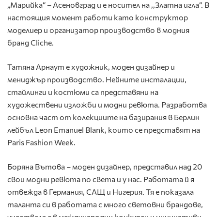
„Марийка“ – Асеновград и е носител на ,,Златна игла“. В
настоящия момент работи като конструктор
моделиер и организатор производство в модния
бранд Cliche.
Татяна Арнаут е художник, моден дизайнер и
мениджър производство. Нейните инсталации,
стайлинги и костюми са представяни на
художествени изложби и модни ревюта. Разработва
основна част от колекциите на базирания в Берлин
лейбъл Leon Emanuel Blank, които се представят на
Paris Fashion Week.
Боряна Вътова – моден дизайнер, представил над 20
свои модни ревюта по света и у нас. Работата й я
отвежда в Германия, САЩ и Нигерия. Тя е показала
таланта си в работата с много световни брандове,
участвала е в международни конкурси и инициативи.