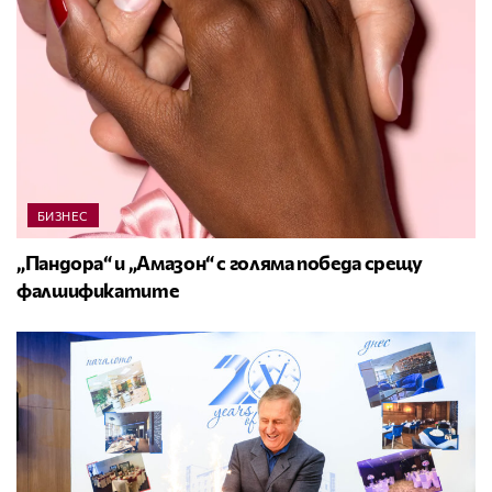
БИЗНЕС
„Пандора“ и „Амазон“ с голяма победа срещу
фалшификатите