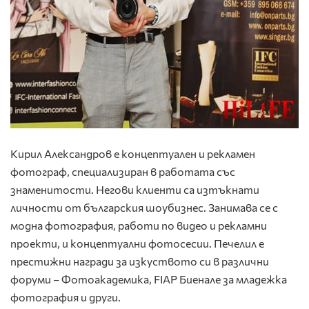
Кирил Александров е концептуален и рекламен
фотограф, специализиран в работата със
знаменитости. Негови клиенти са изтъкнати
личности от българския шоубизнес. Занимава се с
модна фотография, работи по видео и рекламни
проекти, и концептуални фотосесии. Печелил е
престижни награди за изкуството си в различни
форуми – Фотоакадемика, FIAP Биенале за младежка
фотография и други.