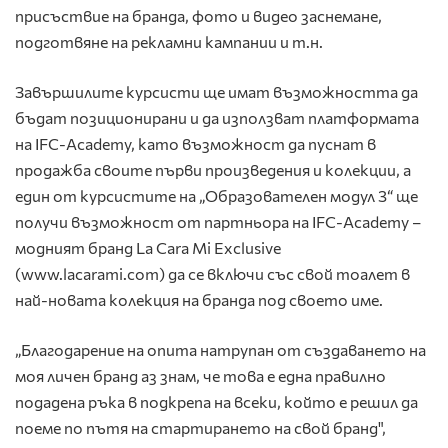
присъствие на бранда, фото и видео заснемане,
подготвяне на рекламни кампании и т.н.
Завършилите курсисти ще имат възможността да
бъдат позиционирани и да използват платформата
на IFC-Academy, като възможност да пуснат в
продажба своите първи произведения и колекции, а
един от курсистите на „Образователен модул 3“ ще
получи възможност от партньора на IFC-Academy –
модният бранд La Cara Mi Exclusive
(www.lacarami.com) да се включи със свой тоалет в
най-новата колекция на бранда под своето име.
„Благодарение на опита натрупан от създаването на
моя личен бранд аз знам, че това е една правилно
подадена ръка в подкрепа на всеки, който е решил да
поеме по пътя на стартирането на свой бранд",