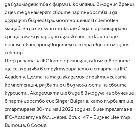
да взаимодейства с фирми и компании в модния бранш
с цел те да намерят своите партньорства и да
изградят бизнес взаимоотношения в световен
мащаб. За да се случи това, ще бъдат организирани
срещи и международни изложения, на които ще
присъстват производители и търговци от модния
сектор.
Подкрепата на IFC като организация към творците
ще се изразява в структурирането и старта на IFC-
Academy. Целта на тази академия е практическата
компетенция, развитие и възможности на своите
курсисти. Академията ще бъде в 3 модула на обучение
в партньорство със Singer Bulgaria, като първият ще
стартира на 30-ти май 2022 година, в централата на
IFC-Academy на бул. „Черни връх“ 47 – Бизнес Център
Витоша, в София.