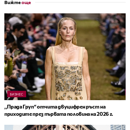
Вижте
още
БИЗНЕС
,,Прада Груп“ отчита двуцифрен ръст на
приходите през първата половина на 2026 г.