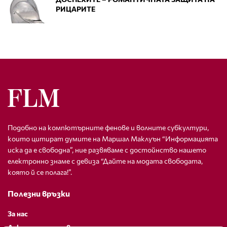
РИЦАРИТЕ
Подобно на компютърните фенове и волните субкултури,
които цитират думите на Маршал Маклуън “Информацията
иска да е свободна”, ние развяваме с достойнство нашето
електронно знаме с девиза “Дайте на модата свободата,
която й се полага!”.
Полезни връзки
За нас