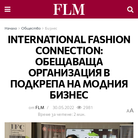
Начало
Общество
Бизнес
INTERNATIONAL FASHION
CONNECTION:
ОБЕЩАВАЩА
ОРГАНИЗАЦИЯ В
ПОДКРЕПА НА МОДНИЯ
БИЗНЕС
от
FLM
30.05.2022
2981
A
A
Време за четене: 2 мин.