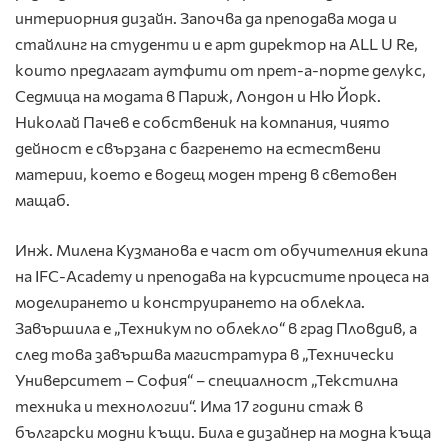
интериорния дизайн. Започва да преподава мода и
стайлинг на студенти и е арт директор на ALL U Re,
които предлагат аутфити от прет-а-порте делукс,
Седмица на модата в Париж, Лондон и Ню Йорк.
Николай Пачев е собственик на компания, чиято
дейност е свързана с багренето на естествени
материи, което е водещ моден тренд в световен
мащаб.
Инж. Милена Кузманова е част от обучителния екипа
на IFC-Academy и преподава на курсистите процеса на
моделирането и конструирането на облекла.
Завършила е „Техникум по облекло“ в град Пловдив, а
след това завършва магистратура в „Технически
Университет – София“ – специалност „Текстилна
техника и технологии“. Има 17 години стаж в
български модни къщи. Била е дизайнер на модна къща