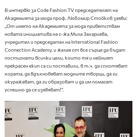
В интервю за Code Fashion TV председателят на
Академията за мода проф. Любомир Стойков заяви:
„От името на Академията за мода приветствам
новата инициатива на г-жа Мила Захариева,
учредител и председател на International Fashion
Connection Academy, и желая от все сърце да бъдат
постигнати всички цели, които тя и нейният
прекрасен екип са си поставили, в т.ч. да сплотяват
хората, да вдъхновяват модните творци, да ги
окуражават, да ги образоват и да им помагат
успешно да се изявяват!“.