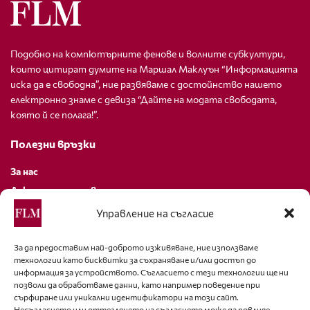
Подобно на компютърните фенове и волните субкултури,
които цитират думите на Маршал Маклуън “Информацията
иска да е свободна”, ние развяваме с достойнство нашето
електронно знаме с девиза “Дайте на модата свободата,
която й се полага!”.
Полезни връзки
За нас
Декларация за поверителност
Политика за бисквитки
Управление на съгласие
За контакти
За да предоставим най-доброто изживяване, ние използваме
технологии като бисквитки за съхраняване и/или достъп до
editor@fashion-lifestyle.net
информация за устройството. Съгласието с тези технологии ще ни
позволи да обработваме данни, като например поведение при
+359 88 227 33 47
сърфиране или уникални идентификатори на този сайт.
Несъгласието или оттеглянето на съгласието може да повлияе