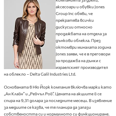
аксесоари и обувки Jones
Group Inc обяви, че
прекратява всички
дискусии относно
продажбата на отдела за
дънкови облекла. През
октомври миналата година
J
ones заяви, че е в преговори
за продажба на дънки с
израелският производител
на облекло – Delta Galil Industries Ltd.
Основаната в Ню Йорк компания включва марки като
„Ан Клайн” и „Рейчъл Рой”. Цената на акциите й се
спира на 9,31 долара за последните месеци. В изявление
за медиите се казва, че тя планира да запази
собствеността си и нормалното си функциониране.