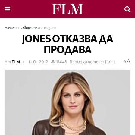
Начало
Общество
Бизнес
JONES ОТКАЗВА ДА
ПРОДАВА
A
от
FLM
11.01.2012
8448
Време за четене: 1 мин.
A