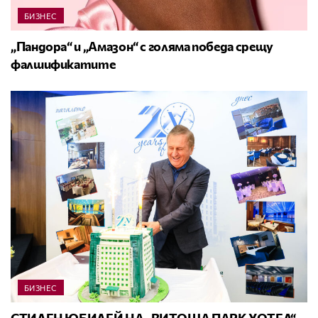
БИЗНЕС
„Пандора“ и „Амазон“ с голяма победа срещу
фалшификатите
БИЗНЕС