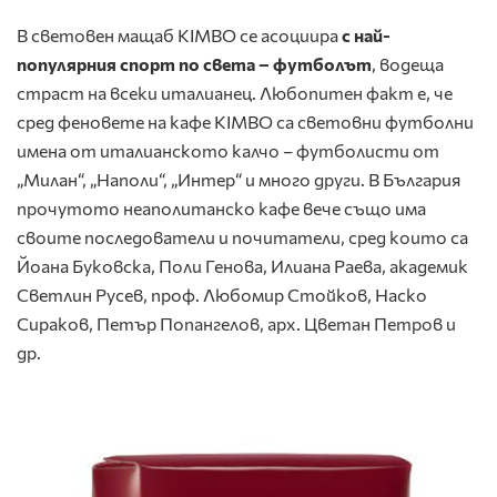
В световен мащаб KIMBO се асоциира
с най-
популярния спорт по света – футболът
, водеща
страст на всеки италианец. Любопитен факт е, че
сред феновете на кафе KIMBO са световни футболни
имена от италианското калчо – футболисти от
„Милан“, „Наполи“, „Интер“ и много други. В България
прочутото неаполитанско кафе вече също има
своите последователи и почитатели, сред които са
Йоана Буковска, Поли Генова, Илиана Раева, академик
Светлин Русев, проф. Любомир Стойков, Наско
Сираков, Петър Попангелов, арх. Цветан Петров и
др.