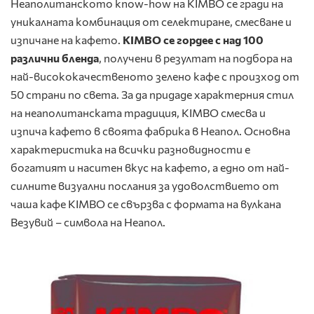
Неаполитанското know-how на KIMBO се гради на
уникалната комбинация от селектиране, смесване и
изпичане на кафето.
KIMBO се гордее с над 100
различни бленда
, получени в резултат на подбора на
най-висококачественото зелено кафе с произход от
50 страни по света. За да придаде характерния стил
на неаполитанската традиция, KIMBO смесва и
изпича кафето в своята фабрика в Неапол. Основна
характеристика на всички разновидности е
богатият и наситен вкус на кафето, а едно от най-
силните визуални послания за удоволствието от
чаша кафе KIMBO се свързва с формата на вулкана
Везувий – символа на Неапол.