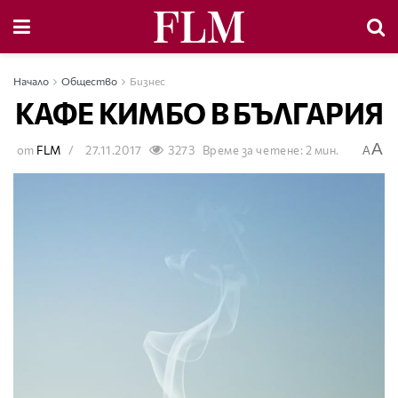
Начало
Общество
Бизнес
КАФЕ КИМБО В БЪЛГАРИЯ
A
от
FLM
27.11.2017
3273
Време за четене: 2 мин.
A