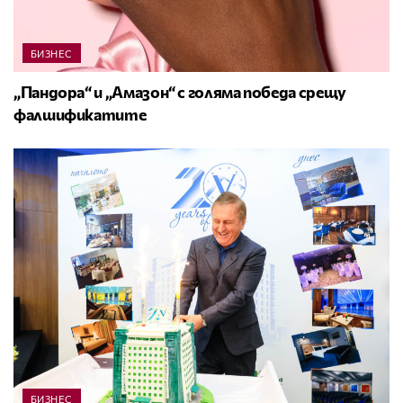
БИЗНЕС
„Пандора“ и „Амазон“ с голяма победа срещу
фалшификатите
БИЗНЕС