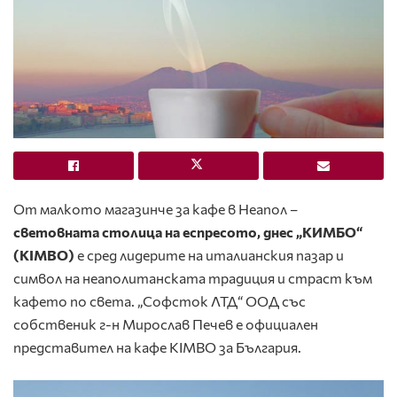
От малкото магазинче за кафе в Неапол –
световната столица на еспресото, днес „КИМБО“
(KIMBO)
е сред лидерите на италианския пазар и
символ на неаполитанската традиция и страст към
кафето по света. „Софсток ЛТД“ ООД със
собственик г-н Мирослав Печев е официален
представител на кафе KIMBO за България.