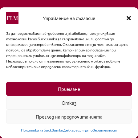
Управление на съгласие
За да предоставим най-доброто изживяване, ние използваме
Подобно на компютърните фенове и волните субкултури,
технологии като бисквитки за съхраняване и/или достъп до
които цитират думите на Маршал Маклуън “Информацията
информация за устройството. Съгласието с тези технологии ще ни
иска да е свободна”, ние развяваме с достойнство нашето
позволи да обработваме данни, като например поведение при
електронно знаме с девиза “Дайте на модата свободата,
сърфиране или уникални идентификатори на този сайт.
Несъгласието или оттеглянето на съгласието може да повлияе
която й се полага!”.
неблагоприятно на определени характеристики и функции.
Полезни връзки
За нас
Приемане
Декларация за поверителност
Отказ
Политика за бисквитки
Преглед на предпочитанията
За контакти
Политика за бисквитки
Декларация за поверителност
editor@fashion-lifestyle.net