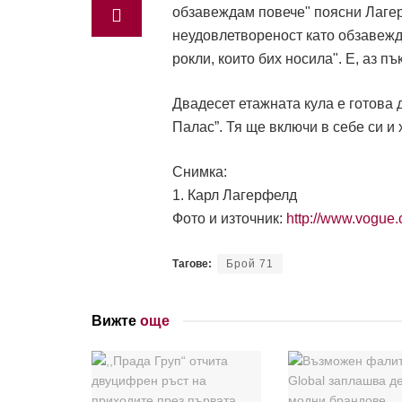
обзавеждам повече" поясни Лагерф
неудовлетвореност като обзавежд
рокли, които бих носила". Е, аз п
Двадесет етажната кула е готова 
Палас”. Тя ще включи в себе си и
Снимка:
1. Карл Лагерфелд
Фото и източник:
http://www.vogue.
Тагове:
Брой 71
Вижте
още