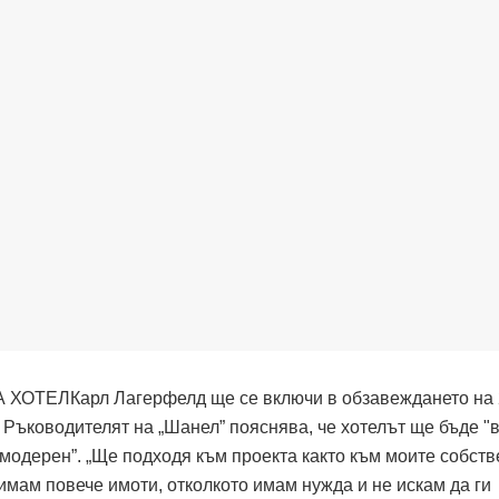
Карл Лагерфелд ще се включи в обзавеждането на
 Ръководителят на „Шанел” пояснява, че хотелът ще бъде "в
и модерен”. „Ще подходя към проекта както към моите собст
имам повече имоти, отколкото имам нужда и не искам да ги