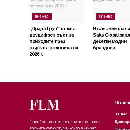
БИЗНЕС
БИЗНЕС
,,Прада Груп“ отчита
Възможен фали
двуцифрен ръст на
Saks Global зап
приходите през
десетки модни
първата половина на
брандове
2026 г.
Полез
За нас
Подобно на компютърните фенове и
Деклар
волните субкултури, които цитират
Полити