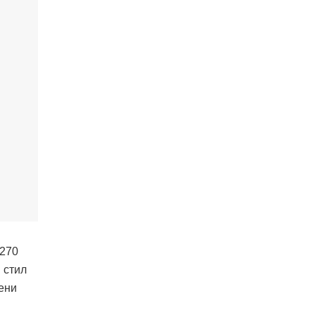
 270
 стил
вени