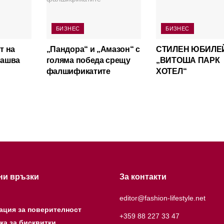
БИЗНЕС
БИЗНЕС
т на
„Пандора“ и „Амазон“ с
СТИЛЕН ЮБИЛЕ
лашва
голяма победа срещу
„ВИТОША ПАРК
фалшификатите
ХОТЕЛ“
ни връзки
За контакти
editor@fashion-lifestyle.net
ация за поверителност
+359 88 227 33 47
ка за бисквитки