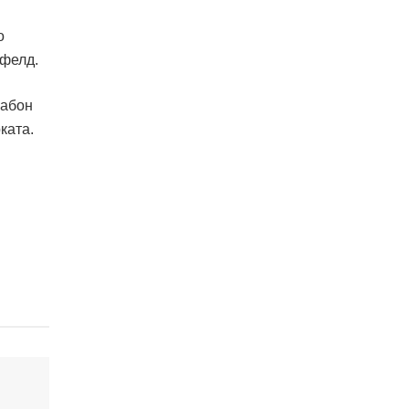
о
рфелд.
сабон
ката.