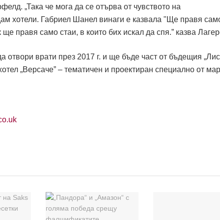
елд. „Така че мога да се отърва от чувството на
ам хотели. Габриел Шанел винаги е казвала "Ще правя сам
ък ще правя само стаи, в които бих искал да спя.” казва Лаге
да отвори врати през 2017 г. и ще бъде част от бъдещия „Ли
 хотел „Версаче” – тематичен и проектиран специално от мар
co.uk