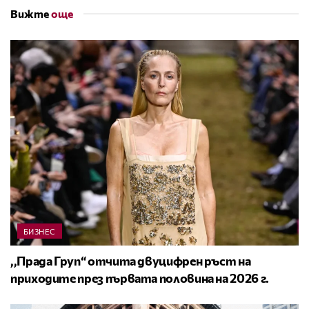
Вижте
още
БИЗНЕС
,,Прада Груп“ отчита двуцифрен ръст на
приходите през първата половина на 2026 г.