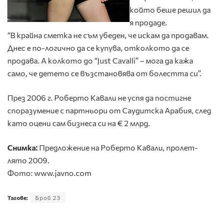
който беше решил да
я продаде.
“В крайна сметка не съм убеден, че искам да продавам.
Днес е по-логично да се купува, отколкото да се
продава. А колкото до “Just Cavalli” – мога да кажа
само, че детето се възстановява от болестта си”.
През 2006 г. Роберто Кавали не успя да постигне
споразумение с партньори от Саудитска Арабия, след
като оцени сам бизнеса си на € 2 млрд.
Снимка:
Предложение на Роберто Кавали, пролет-
лято 2009.
Фото: www.javno.com
Тагове:
Брой 23