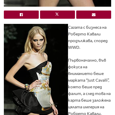
Сагата с бизнеса на
Роберто Кавали
продължава, според
WWD.
Първоначално, във
фокуса на
вниманието беше
марката “Just Cavalli”,
която беше пред
фалит, а след това на
карта беше заложена
цялата империя на
Робрето Кавали,