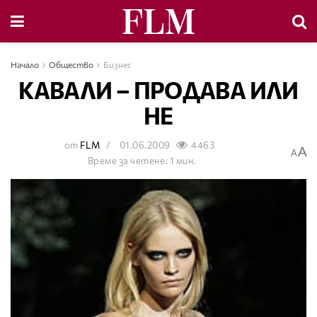
Начало
Общество
Бизнес
КАВАЛИ – ПРОДАВА ИЛИ
НЕ
от
FLM
01.06.2009
4463
A
A
Време за четене: 1 мин.