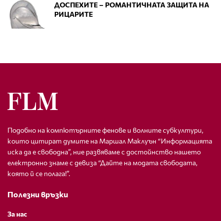
ДОСПЕХИТЕ – РОМАНТИЧНАТА ЗАЩИТА НА
РИЦАРИТЕ
Подобно на компютърните фенове и волните субкултури,
които цитират думите на Маршал Маклуън “Информацията
иска да е свободна”, ние развяваме с достойнство нашето
електронно знаме с девиза “Дайте на модата свободата,
която й се полага!”.
Полезни връзки
За нас