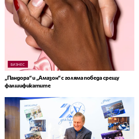
БИЗНЕС
„Пандора“ и „Амазон“ с голяма победа срещу
фалшификатите