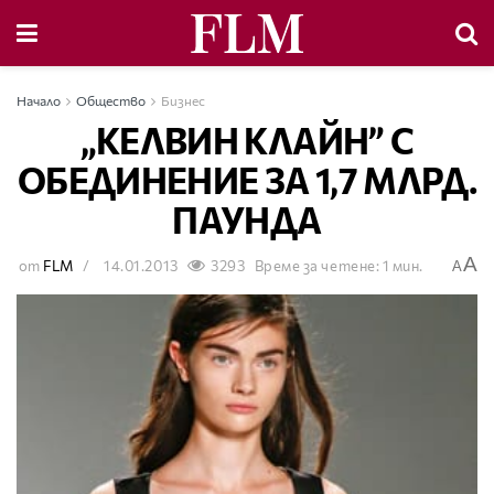
Начало
Общество
Бизнес
„КЕЛВИН КЛАЙН” С
ОБЕДИНЕНИЕ ЗА 1,7 МЛРД.
ПАУНДА
A
от
FLM
14.01.2013
3293
Време за четене: 1 мин.
A