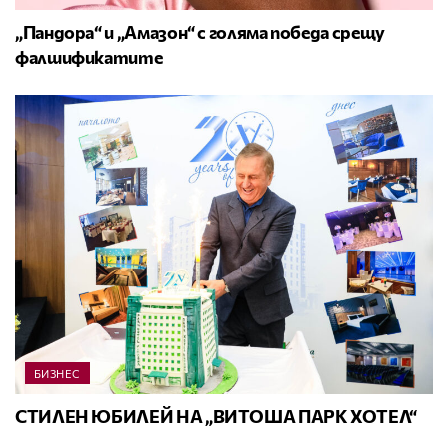
„Пандора“ и „Амазон“ с голяма победа срещу
фалшификатите
БИЗНЕС
СТИЛЕН ЮБИЛЕЙ НА „ВИТОША ПАРК ХОТЕЛ“