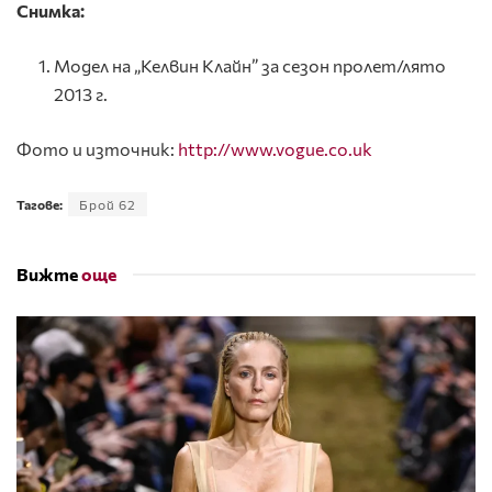
Снимка:
Модел на „Келвин Клайн” за сезон пролет/лято
2013 г.
Фото и източник:
http://www.vogue.co.uk
Тагове:
Брой 62
Вижте
още