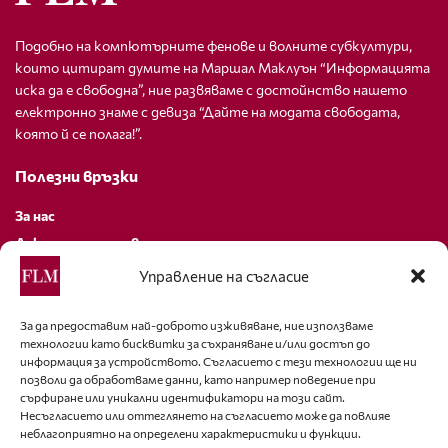
Подобно на компютърните фенове и волните субкултури,
които цитират думите на Маршал Маклуън “Информацията
иска да е свободна”, ние развяваме с достойнство нашето
електронно знаме с девиза “Дайте на модата свободата,
която й се полага!”.
Полезни връзки
За нас
Декларация за поверителност
Политика за бисквитки
Управление на съгласие
За контакти
За да предоставим най-доброто изживяване, ние използваме
технологии като бисквитки за съхраняване и/или достъп до
editor@fashion-lifestyle.net
информация за устройството. Съгласието с тези технологии ще ни
позволи да обработваме данни, като например поведение при
+359 88 227 33 47
сърфиране или уникални идентификатори на този сайт.
Несъгласието или оттеглянето на съгласието може да повлияе
неблагоприятно на определени характеристики и функции.
Последвайте ни