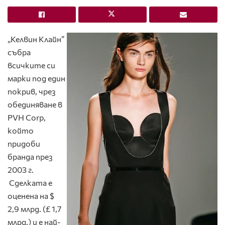
„Келвин Клайн”
събра
всичките си
марки под един
покрив, чрез
обединяване в
PVH Corp,
който
придоби
бранда през
2003 г.
Сделката е
оценена на $
2,9 млрд. (£ 1,7
млрд.) и е най-