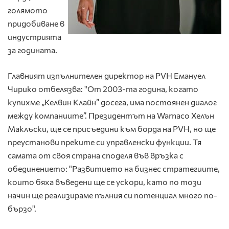
голямото
придобиване в
индустрията
за годината.
Главният изпълнителен директор на PVH Емануел
Чирико отбелязва: "От 2003-та година, когато
купихме „Келвин Клайн” досега, има постоянен диалог
между компаниите”. Президентът на Warnaco Хелън
Маклъски, ще се присъедини към борда на PVH, но ще
преустанови преките си управленски функции. Тя
самата от своя страна споделя във връзка с
обединението: "Развитието на бизнес стратегиите,
които бяха въведени ще се ускори, като по този
начин ще реализираме пълния си потенциал много по-
бързо".