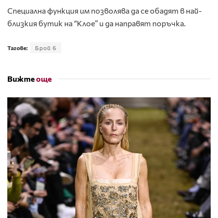
Специална функция им позволява да се обадят в най-
близкия бутик на “Клое” и да направят поръчка.
Тагове:
Брой 6
Вижте
още