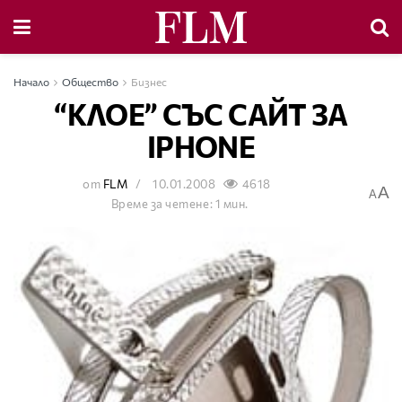
Начало
Общество
Бизнес
“КЛОЕ” СЪС САЙТ ЗА
IPHONE
от
FLM
10.01.2008
4618
A
A
Време за четене: 1 мин.