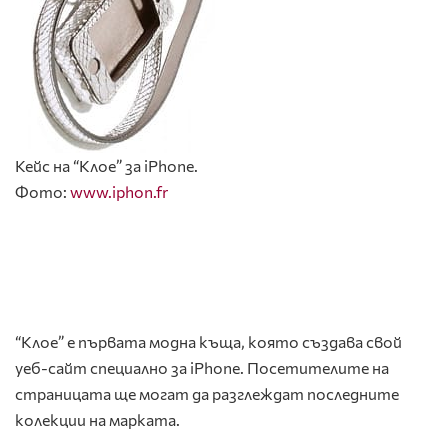
Кейс на “Клое” за iPhone.
Фото:
www.iphon.fr
“Клое” е първата модна къща, която създава свой
уеб-сайт специално за iPhone. Посетителите на
страницата ще могат да разглеждат последните
колекции на марката.