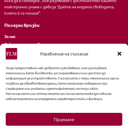
иска да е свободна”, ние развяваме с достойнство нашето
електронно знаме с девиза “Дайте на модата свободата,
която й се полага!”.
Полезни връзки
За нас
Декларация за поверителност
Политика за бисквитки
Управление на съгласие
За контакти
За да предоставим най-доброто изживяване, ние използваме
технологии като бисквитки за съхраняване и/или достъп до
editor@fashion-lifestyle.net
информация за устройството. Съгласието с тези технологии ще ни
позволи да обработваме данни, като например поведение при
+359 88 227 33 47
сърфиране или уникални идентификатори на този сайт.
Несъгласието или оттеглянето на съгласието може да повлияе
неблагоприятно на определени характеристики и функции.
Последвайте ни
Facebook
Приемане