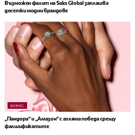
Възможен фалит на Saks Global заплашва
десетки модни брандове
БИЗНЕС
„Пандора“ и „Амазон“ с голяма победа срещу
фалшификатите