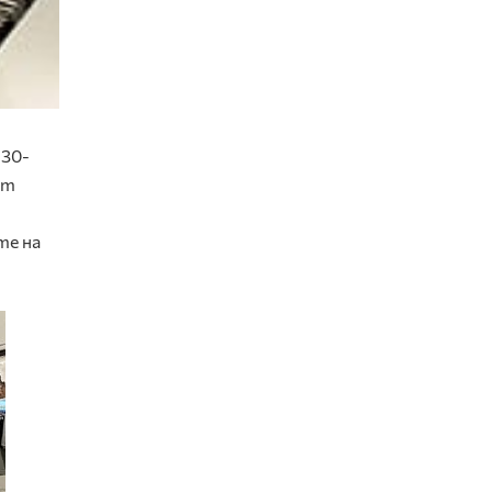
 30-
нт
те на