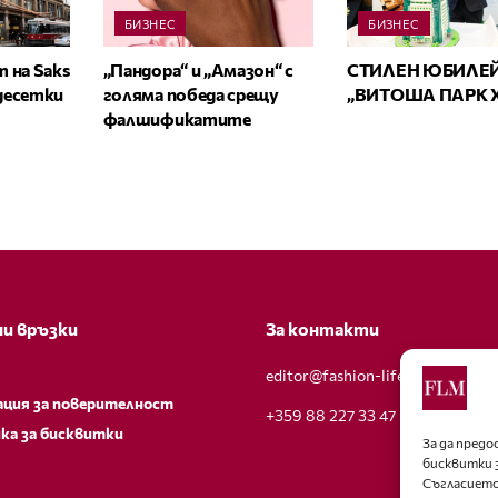
БИЗНЕС
БИЗНЕС
 на Saks
„Пандора“ и „Амазон“ с
СТИЛЕН ЮБИЛЕЙ
 десетки
голяма победа срещу
„ВИТОША ПАРК 
фалшификатите
и връзки
За контакти
editor@fashion-lifestyle.net
ация за поверителност
+359 88 227 33 47
ка за бисквитки
За да пред
бисквитки 
Съгласието