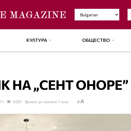
КУЛТУРА
ОБЩЕСТВО
ИК НА „СЕНТ ОНОРЕ”
A
011
4087
Време за четене: 1 мин.
A