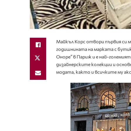
Майкъл Корс отвори първия си м
годишнината на марката с бутик н
Оноре” в Париж и е най-големият
дизайнерските колекции и основ
модата, както и всичките му ак