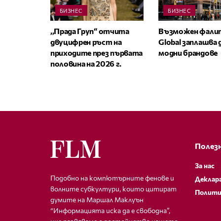
БИЗНЕС
БИЗНЕС
,,Прада Груп“ отчита
Възможен фалит
двуцифрен ръст на
Global заплашва
приходите през първата
модни брандове
половина на 2026 г.
Полезн
За нас
Подобно на компютърните фенове и
Деклар
волните субкултури, които цитират
Полити
думите на Маршал Маклуън
“Информацията иска да е свободна”,