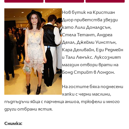
Нов бутик на Кристиан
Диор приветства звезди
като Лили Доналдсън,
Стела Тетант, Андреа
Делал, Джейми Уинстън,
Кара Деливайн, Еди Редмейн
и Тали Ленъкс. Луксозният
магазин отвори врати на
Бонд Стрийт в Лондон.
На гостите бяха поднесени
хапки с черни маслини,
пъдпъдъчи яйца с парченца аншоа, трюфели и много
други отбрани ястия.
Снимкa: