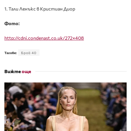
1. Тали Ленъкс в Кристиан Диор
Фото:
http://cdni.condenast.co.uk/272×408
Тагове:
Брой 40
Вижте
още