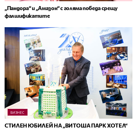
„Пандора“ и „Амазон“ с голяма победа срещу
фалшификатите
БИЗНЕС
СТИЛЕН ЮБИЛЕЙ НА „ВИТОША ПАРК ХОТЕЛ“