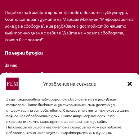
Подобно на компютърните фенове и волните субкултури,
които цитират думите на Маршал Маклуън “Информацията
иска да е свободна”, ние развяваме с достойнство нашето
електронно знаме с девиза “Дайте на модата свободата,
която й се полага!”.
Полезни връзки
За нас
Декларация за поверителност
Политика за бисквитки
Управление на съгласие
За контакти
За да предоставим най-доброто изживяване, ние използваме
технологии като бисквитки за съхраняване и/или достъп до
editor@fashion-lifestyle.net
информация за устройството. Съгласието с тези технологии ще ни
позволи да обработваме данни, като например поведение при
+359 88 227 33 47
сърфиране или уникални идентификатори на този сайт.
Несъгласието или оттеглянето на съгласието може да повлияе
неблагоприятно на определени характеристики и функции.
Последвайте ни