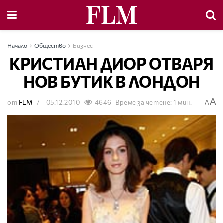
Начало
Общество
Бизнес
КРИСТИАН ДИОР ОТВАРЯ
НОВ БУТИК В ЛОНДОН
A
от
FLM
05.12.2010
4646
Време за четене: 1 мин.
A