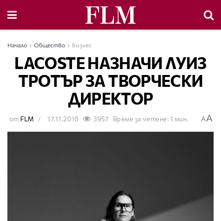
Начало
Общество
Бизнес
LACOSTE НАЗНАЧИ ЛУИЗ
ТРОТЪР ЗА ТВОРЧЕСКИ
ДИРЕКТОР
A
от
FLM
17.11.2018
3957
Време за четене: 1 мин.
A