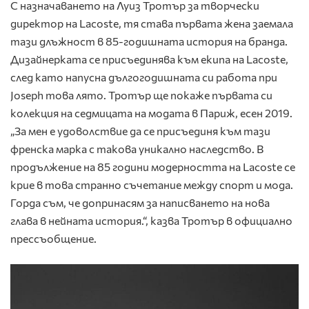
С назначаването на Луиз Тротър за творчески
директор на Lacoste, тя става първата жена заемала
тази длъжност в 85-годишната история на бранда.
Дизайнерката се присъединява към екипа на Lacoste,
след като напусна дългогодишната си работа при
Joseph това лято. Тротър ще покаже първата си
колекция на седмицата на модата в Париж, есен 2019.
„За мен е удоволствие да се присъединя към тази
френска марка с такова уникално наследство. В
продължение на 85 години модерността на Lacoste се
крие в това странно съчетание между спорт и мода.
Горда съм, че допринасям за написването на нова
глава в нейната история.“, казва Тротър в официално
прессъобщение.