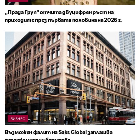
,,Прада Груп“ отчита двуцифрен ръст на
приходите през първата половина на 2026 г.
БИЗНЕС
Възможен фалит на Saks Global заплашва
десетки модни брандове