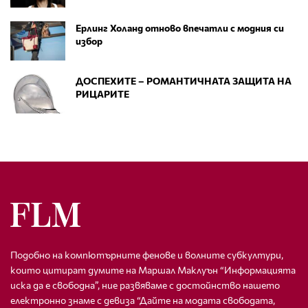
Ерлинг Холанд отново впечатли с модния си
избор
ДОСПЕХИТЕ – РОМАНТИЧНАТА ЗАЩИТА НА
РИЦАРИТЕ
Подобно на компютърните фенове и волните субкултури,
които цитират думите на Маршал Маклуън “Информацията
иска да е свободна”, ние развяваме с достойнство нашето
електронно знаме с девиза “Дайте на модата свободата,