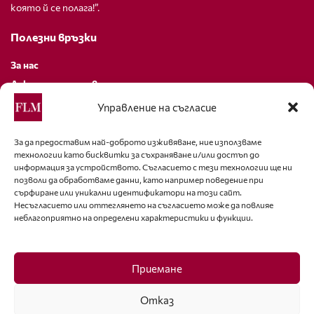
която й се полага!”.
Полезни връзки
За нас
Декларация за поверителност
Политика за бисквитки
Управление на съгласие
За контакти
За да предоставим най-доброто изживяване, ние използваме
технологии като бисквитки за съхраняване и/или достъп до
editor@fashion-lifestyle.net
информация за устройството. Съгласието с тези технологии ще ни
позволи да обработваме данни, като например поведение при
+359 88 227 33 47
сърфиране или уникални идентификатори на този сайт.
Несъгласието или оттеглянето на съгласието може да повлияе
неблагоприятно на определени характеристики и функции.
Последвайте ни
Facebook
Приемане
Отказ