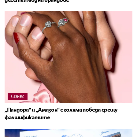
БИЗНЕС
„Пандора“ и „Амазон“ с голяма победа срещу
фалшификатите