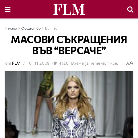
Начало
Общество
Бизнес
МАСОВИ СЪКРАЩЕНИЯ
ВЪВ “ВЕРСАЧЕ”
A
от
FLM
01.11.2009
4120
Време за четене: 1 мин.
A