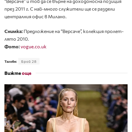
“Версаче” и той да се върне на доходоносна позиция
през 2011 г. С най-много служители ще се раздели
централния офис в Милано.
Снимка:
Предложение на “Версаче”, колекция пролет-
лято 2010.
Фото:
vogue.co.uk
Тагове:
Брой 28
Вижте
още