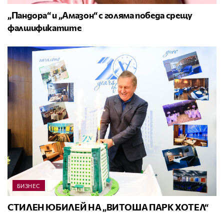
„Пандора“ и „Амазон“ с голяма победа срещу
фалшификатите
БИЗНЕС
СТИЛЕН ЮБИЛЕЙ НА „ВИТОША ПАРК ХОТЕЛ“