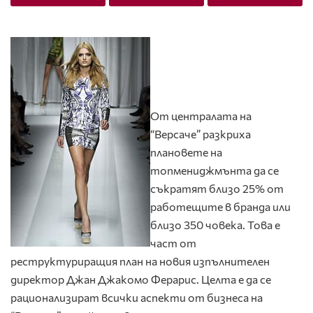
От централата на
“Версаче” разкриха
плановете на
топмениджмънта да се
съкратят близо 25% от
работещите в бранда или
близо 350 човека. Това е
част от
реструктуриращия план на новия изпълнителен
директор Джан Джакомо Ферарис. Целта е да се
рационализират всички аспекти от бизнеса на