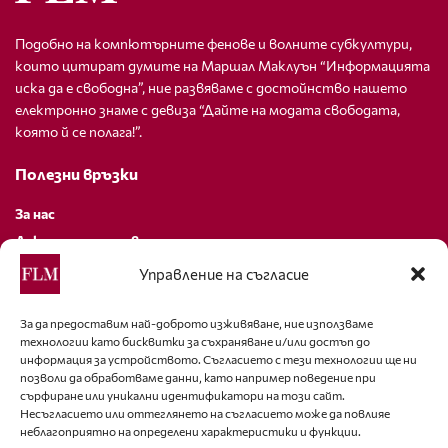
Подобно на компютърните фенове и волните субкултури,
които цитират думите на Маршал Маклуън “Информацията
иска да е свободна”, ние развяваме с достойнство нашето
електронно знаме с девиза “Дайте на модата свободата,
която й се полага!”.
Полезни връзки
За нас
Декларация за поверителност
Политика за бисквитки
Управление на съгласие
За контакти
За да предоставим най-доброто изживяване, ние използваме
технологии като бисквитки за съхраняване и/или достъп до
editor@fashion-lifestyle.net
информация за устройството. Съгласието с тези технологии ще ни
позволи да обработваме данни, като например поведение при
+359 88 227 33 47
сърфиране или уникални идентификатори на този сайт.
Несъгласието или оттеглянето на съгласието може да повлияе
неблагоприятно на определени характеристики и функции.
Последвайте ни