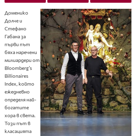
Доменико
Долче и
Стефано
Габана за
първи път
бяха наречени
милиардери от
Bloomberg’s
Billionaires
Index, който
ежедневно
определя най-
богатите
хора в света.
Този път в
класацията