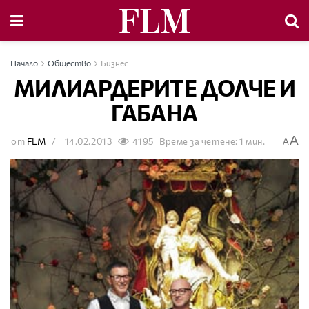
Начало
Общество
Бизнес
МИЛИАРДЕРИТЕ ДОЛЧЕ И
ГАБАНА
A
от
FLM
14.02.2013
4195
Време за четене: 1 мин.
A