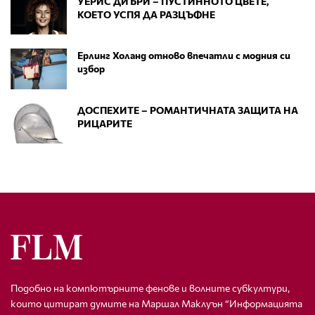
УЕРИС ДИЪРИ – ПУСТИННОТО ЦВЕТЕ,
КОЕТО УСПЯ ДА РАЗЦЪФНЕ
Ерлинг Холанд отново впечатли с модния си
избор
ДОСПЕХИТЕ – РОМАНТИЧНАТА ЗАЩИТА НА
РИЦАРИТЕ
Подобно на компютърните фенове и волните субкултури,
които цитират думите на Маршал Маклуън “Информацията