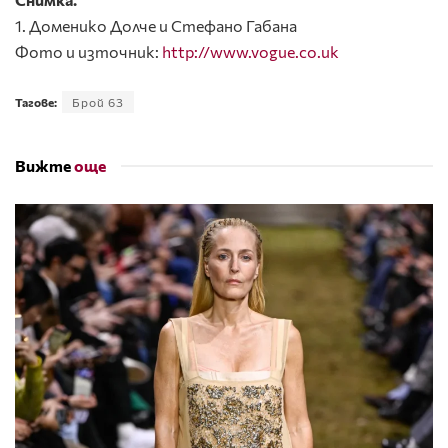
1. Доменико Долче и Стефано Габана
Фото и източник:
http://www.vogue.co.uk
Тагове:
Брой 63
Вижте
още