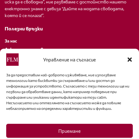
иска да е свободна”, ние развяваме с достойнство нашето
електронно знаме с девиза “Дайте на модата свободата,
която й се полага!”.
Полезни връзки
За нас
Декларация за поверителност
Политика за бисквитки
Управление на съгласие
За контакти
За да предоставим най-доброто изживяване, ние използваме
технологии като бисквитки за съхраняване и/или достъп до
editor@fashion-lifestyle.net
информация за устройството. Съгласието с тези технологии ще ни
позволи да обработваме данни, като например поведение при
+359 88 227 33 47
сърфиране или уникални идентификатори на този сайт.
Несъгласието или оттеглянето на съгласието може да повлияе
неблагоприятно на определени характеристики и функции.
Последвайте ни
Facebook
Приемане