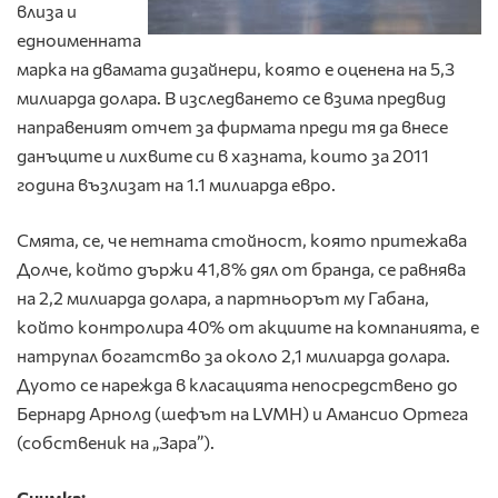
влиза и
едноименната
марка на двамата дизайнери, която е оценена на 5,3
милиарда долара. В изследването се взима предвид
направеният отчет за фирмата преди тя да внесе
данъците и лихвите си в хазната, които за 2011
година възлизат на 1.1 милиарда евро.
Смята, се, че нетната стойност, която притежава
Долче, който държи 41,8% дял от бранда, се равнява
на 2,2 милиарда долара, а партньорът му Габана,
който контролира 40% от акциите на компанията, е
натрупал богатство за около 2,1 милиарда долара.
Дуото се нарежда в класацията непосредствено до
Бернард Арнолд (шефът на LVMH) и Амансио Ортега
(собственик на „Зара”).
Снимка: