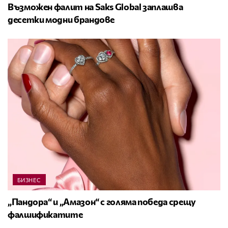
Възможен фалит на Saks Global заплашва
десетки модни брандове
БИЗНЕС
„Пандора“ и „Амазон“ с голяма победа срещу
фалшификатите