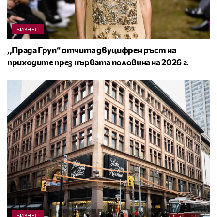
БИЗНЕС
,,Прада Груп“ отчита двуцифрен ръст на
приходите през първата половина на 2026 г.
БИЗНЕС