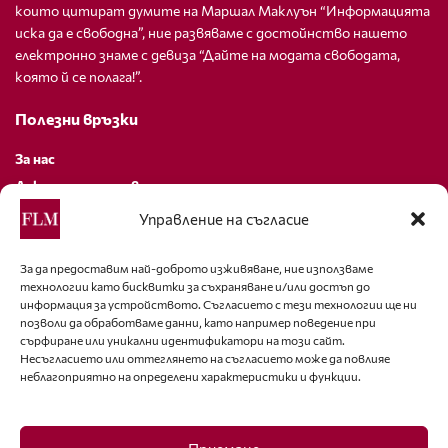
които цитират думите на Маршал Маклуън “Информацията
иска да е свободна”, ние развяваме с достойнство нашето
електронно знаме с девиза “Дайте на модата свободата,
която й се полага!”.
Полезни връзки
За нас
Декларация за поверителност
Политика за бисквитки
Управление на съгласие
За контакти
За да предоставим най-доброто изживяване, ние използваме
технологии като бисквитки за съхраняване и/или достъп до
editor@fashion-lifestyle.net
информация за устройството. Съгласието с тези технологии ще ни
позволи да обработваме данни, като например поведение при
+359 88 227 33 47
сърфиране или уникални идентификатори на този сайт.
Несъгласието или оттеглянето на съгласието може да повлияе
неблагоприятно на определени характеристики и функции.
Последвайте ни
Facebook