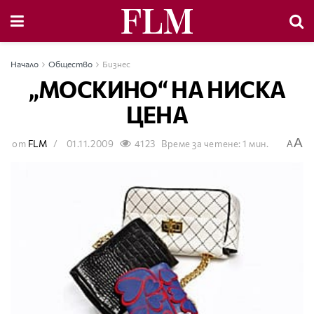
Начало
Общество
Бизнес
„МОСКИНО“ НА НИСКА
ЦЕНА
A
от
FLM
01.11.2009
4123
Време за четене: 1 мин.
A