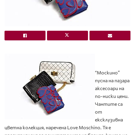
“Москино”
пусна на пазара
аксесоари на
по-ниски цени.
Чантите са
от
ексклузивна
цветна колекция, наречена Love Moschino. Тя е