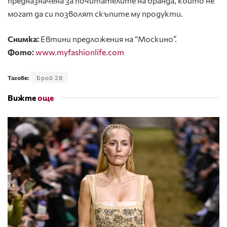
предназначена за почитателите на бранда, които не
могат да си позволят скъпите му продукти.
Снимка:
Евтини предложения на “Москино”.
Фото:
www.myfashionlife.com
Тагове:
Брой 28
Вижте
още