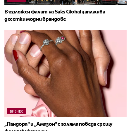
Възможен фалит на Saks Global заплашва
десетки модни брандове
БИЗНЕС
„Пандора“ и „Амазон“ с голяма победа срещу