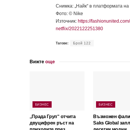
Снимка: „Найк“ в платформата на 
Фото: © Nike
Източник:
https://fashionunited.co
netflix/2022122251380
Тагове:
Брой 122
Вижте
още
БИЗНЕС
БИЗНЕС
,,Прада Груп“ отчита
Възможен фали
двуцифрен ръст на
Saks Global зап
приходите през
десетки модни