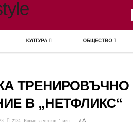
КУЛТУРА
ОБЩЕСТВО
СКА ТРЕНИРОВЪЧНО
ИЕ В „НЕТФЛИКС“
A
23
2134
Време за четене: 1 мин.
A