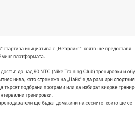
к“ стартира инициатива с „Нетфликс“, която ще предоставя
йминг платформата.
достъп до над 90 NTC (Nike Training Club) тренировки и об
итнес нива, като стремежа на „Найк“ е да разшири спортния
да търсят подбрани програми или да избират видове тренир
интервални тренировки.
 преподаватели ще бъдат домакини на сесиите, които ще се