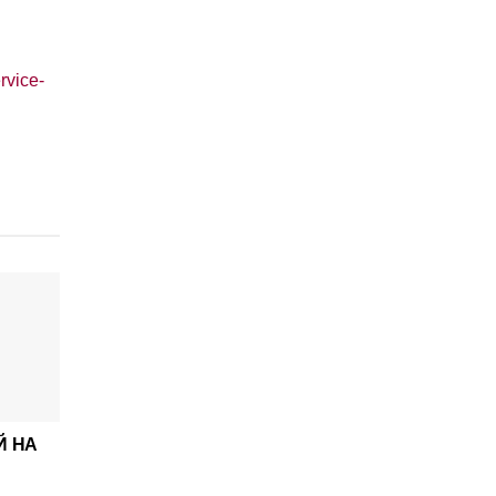
rvice-
Й НА