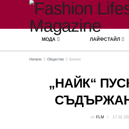
МОДА
ЛАЙФСТАЙЛ
Начало
Общество
Бизнес
„НАЙК“ ПУ
СЪДЪРЖАН
от
FLM
17.01.20