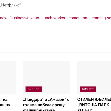
„Нетфликс“.
m/news/business/nike-to-launch-workout-content-on-streaming-se
БИЗНЕС
БИЗНЕС
т на
„Пандора“ и „Амазон“ с
СТИЛЕН ЮБИЛЕ
лашва
голяма победа срещу
„ВИТОША ПАРК
фалшификатите
ХОТЕЛ“