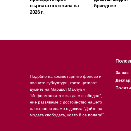
първата половина на
брандове
2026 г.
Полез
За нас
Подобно на компютърните фенове и
Деклар
волните субкултури, които цитират
Полити
думите на Маршал Маклуън
“Информацията иска да е свободна”,
ние развяваме с достойнство нашето
електронно знаме с девиза “Дайте на
модата свободата, която й се полага!”.