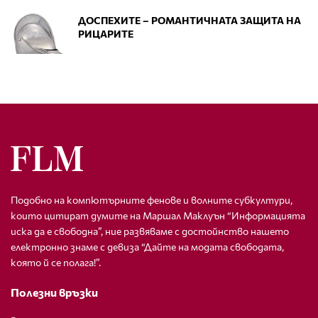
ДОСПЕХИТЕ – РОМАНТИЧНАТА ЗАЩИТА НА
РИЦАРИТЕ
Подобно на компютърните фенове и волните субкултури,
които цитират думите на Маршал Маклуън “Информацията
иска да е свободна”, ние развяваме с достойнство нашето
електронно знаме с девиза “Дайте на модата свободата,
която й се полага!”.
Полезни връзки