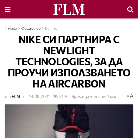
Начало
Общество
Бизнес
NIKE СИ ПАРТНИРА С
NEWLIGHT
TECHNOLOGIES, ЗА ДА
ПРОУЧИ ИЗПОЛЗВАНЕТО
НА AIRCARBON
A
от
FLM
14.09.2021
2196
Време за четене: 1 мин.
A