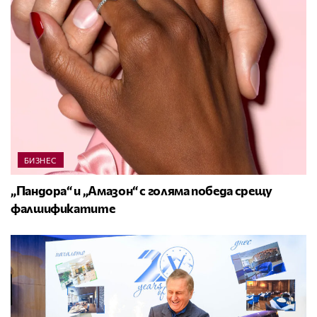
БИЗНЕС
„Пандора“ и „Амазон“ с голяма победа срещу
фалшификатите