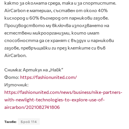
както за околната среда, така и за спортистите.
AirCarbon е материал, съставен от около 40%
кислород и 60% въглерод от парникови газове.
Производството му включва използването на
естествени микроорганизми, които имат
способността да се хранят с въздух и парникови
газове, превръщайки ги през клетките си във
AirCarbon.
Снимка: Артикул на „Найк“
Фото:
https://fashionunited.com/
Източник:
https://fashionunited.com/news/business/nike-partners-
with-newlight-technologies-to-explore-use-of-
aircarbon/2021082741806
Тагове:
Брой 114