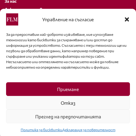
За нас
Декларация за поверителност
Политика за бисквитки
Управление на съгласие
За контакти
За да предоставим най-доброто изживяване, ние използваме
технологии като бисквитки за съхраняване и/или достъп до
editor@fashion-lifestyle.net
информация за устройството. Съгласието с тези технологии ще ни
позволи да обработваме данни, като например поведение при
+359 88 227 33 47
сърфиране или уникални идентификатори на този сайт.
Несъгласието или оттеглянето на съгласието може да повлияе
неблагоприятно на определени характеристики и функции.
Последвайте ни
Facebook
Приемане
Отказ
Преглед на предпочитанията
ISSN 1314-8915 Copyright © 2007-2025 Ot igla do konetz Ltd. & Fashion.bg
Ltd. All Rights Reserved
Политика за бисквитки
Декларация за поверителност