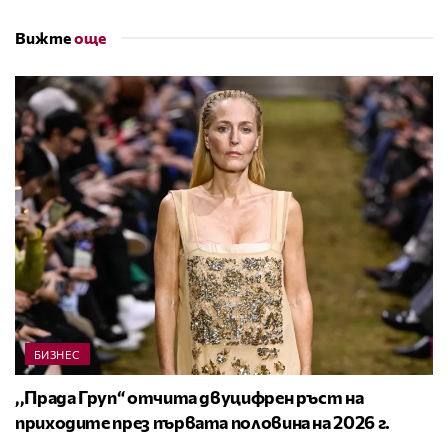
Вижте
още
БИЗНЕС
,,Прада Груп“ отчита двуцифрен ръст на
приходите през първата половина на 2026 г.