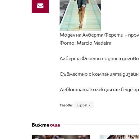
Модел на Алберта Ферети – про
Фото: Marcio Madeira
Алберта Ферети подписа договор 
Съвместно с компанията дизайнер
Дебютната колекция ще бъде пре
Тагове:
Брой 7
Вижте
още