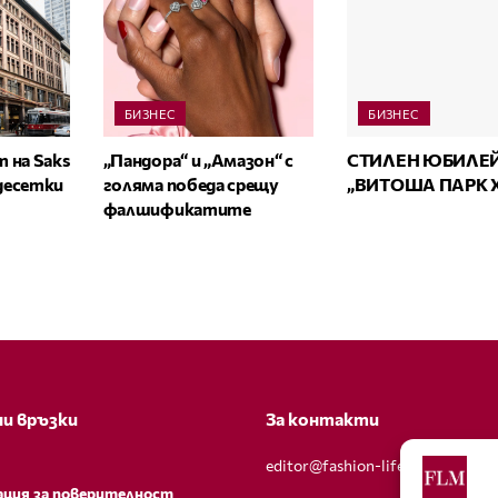
БИЗНЕС
БИЗНЕС
 на Saks
„Пандора“ и „Амазон“ с
СТИЛЕН ЮБИЛЕЙ
 десетки
голяма победа срещу
„ВИТОША ПАРК 
фалшификатите
и връзки
За контакти
editor@fashion-lifestyle.net
ация за поверителност