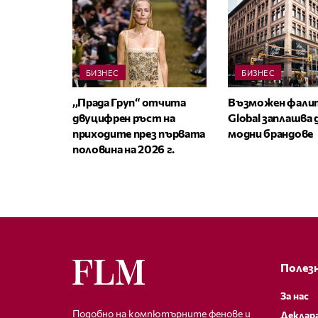
БИЗНЕС
БИЗНЕС
,,Прада Груп“ отчита
Възможен фалит
двуцифрен ръст на
Global заплашва
приходите през първата
модни брандове
половина на 2026 г.
Полезн
За нас
Подобно на компютърните фенове и
Деклар