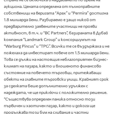
аукциона. Цената определена от пълноправните
собственици на веригата “Apax” и “Permira” достигна
1.8 милиарда йени. Разбираемо е защо никой от
предварително заявените участници не прояви
активност, в т.ч. и “BC Partners”, базираната в Дубай
компания “Landmark Group” и консорциумът на
“Warburg Pincus” и “TPG”. Всички те се въздържаха и не
пожелаха да инвестират повече от 1.5 милиарда йени.
Това се дължи на настоящия неблагоприятен бизнес-
климат на пазара, както и влошеното финансово
състояние на повечето търговци, притежаващи
обекти на главните търговски улици. Крайният срок
за сделката беше допълнително удължен с
надеждата, че ще приключи с положително решение.
“Съществува определен паника относно този
първичен и хаотичен пазар, както и докога ще
продължава този бум на сливания и частни