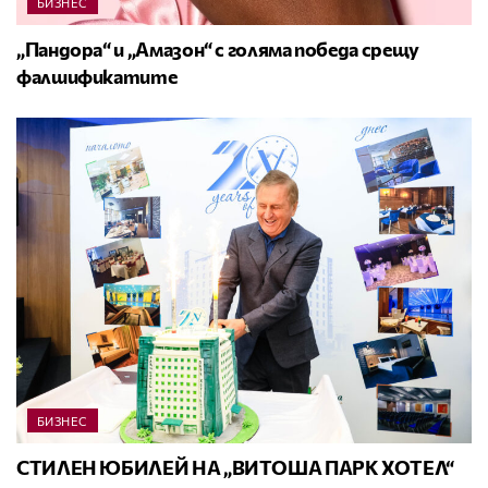
БИЗНЕС
„Пандора“ и „Амазон“ с голяма победа срещу
фалшификатите
БИЗНЕС
СТИЛЕН ЮБИЛЕЙ НА „ВИТОША ПАРК ХОТЕЛ“