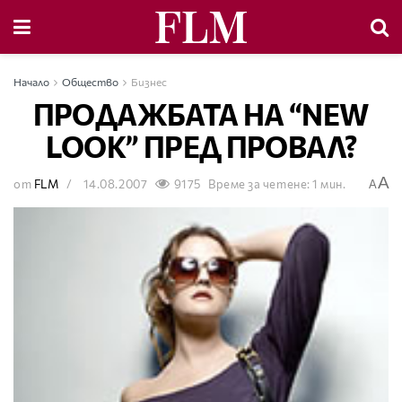
Начало
Общество
Бизнес
ПРОДАЖБАТА НА “NEW
LOOK” ПРЕД ПРОВАЛ?
A
от
FLM
14.08.2007
9175
Време за четене: 1 мин.
A