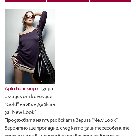
Дрю Баримор
позира
с модел от колекция
“Gold” на Жил Дийкън
за “New Look”
Продажбата на търговската верига “New Look”
вероятно ще пропадне, след като заинтересованите
страни не се включиха в наддаването по време на