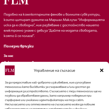
Подобно на компютърните фенове и волните субкултури,
които цитират думите на Маршал Маклуън “Информацията
иска да е свободна”, ние развяваме с достойнство нашето
електронно знаме с девиза “Дайте на модата свободата,
която й се полага!”.
Полезни връзки
За нас
Декларация за поверителност
Политика за бисквитки
Управление на съгласие
За контакти
За да предоставим най-доброто изживяване, ние използваме
технологии като бисквитки за съхраняване и/или достъп до
editor@fashion-lifestyle.net
информация за устройството. Съгласието с тези технологии ще ни
позволи да обработваме данни, като например поведение при
+359 88 227 33 47
сърфиране или уникални идентификатори на този сайт.
Несъгласието или оттеглянето на съгласието може да повлияе
неблагоприятно на определени характеристики и функции.