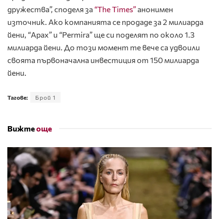
дружества”, споделя за
“The Times”
анонимен
източник. Ако компанията се продаде за 2 милиарда
йени, “Apax” и “Permira” ще си поделят по около 1.3
милиарда йени. До този момент те вече са удвоили
своята първоначална инвестиция от 150 милиарда
йени.
Тагове:
Брой 1
Вижте
още