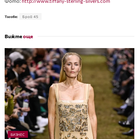
Фото:
http://www.tiffany-sterling-silvers.com
Тагове:
Брой 45
Вижте
още
БИЗНЕС