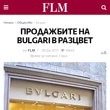
Начало
Общество
Бизнес
ПРОДАЖБИТЕ НА
BULGARI В РАЗЦВЕТ
от
FLM
30.04.2011
4944
A
A
Време за четене: 1 мин.