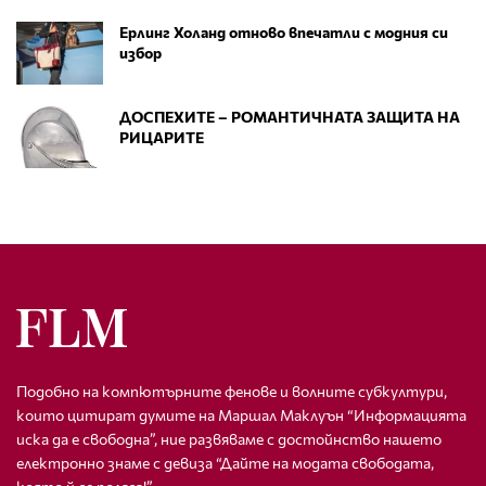
Ерлинг Холанд отново впечатли с модния си
избор
ДОСПЕХИТЕ – РОМАНТИЧНАТА ЗАЩИТА НА
РИЦАРИТЕ
Подобно на компютърните фенове и волните субкултури,
които цитират думите на Маршал Маклуън “Информацията
иска да е свободна”, ние развяваме с достойнство нашето
електронно знаме с девиза “Дайте на модата свободата,