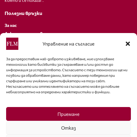
която й се полага!”.
Полезни връзки
За нас
Декларация за поверителност
Политика за бисквитки
Управление на съгласие
За контакти
За да предоставим най-доброто изживяване, ние използваме
технологии като бисквитки за съхраняване и/или достъп до
editor@fashion-lifestyle.net
информация за устройството. Съгласието с тези технологии ще ни
позволи да обработваме данни, като например поведение при
+359 88 227 33 47
сърфиране или уникални идентификатори на този сайт.
Несъгласието или оттеглянето на съгласието може да повлияе
неблагоприятно на определени характеристики и функции.
Последвайте ни
Facebook
Приемане
Отказ