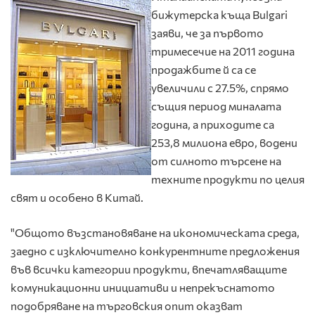
бижутерска къща Bulgari
заяви, че за първото
тримесечие на 2011 година
продажбите й сa се
увеличили с 27.5%, спрямо
същия период миналата
година, а приходите са
253,8 милиона евро, водени
от силното търсене на
техните продукти по целия
свят и особено в Китай.
"Общото възстановяване на икономическата среда,
заедно с изключително конкурентните предложения
във всички категории продукти, впечатляващите
комуникационни инициативи и непрекъснатото
подобряване на търговския опит оказват