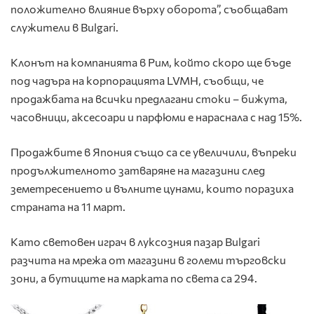
положително влияние върху оборота”, съобщават
служители в Bulgari.
Клонът на компанията в Рим, който скоро ще бъде
под чадъра на корпорацията LVMH, съобщи, че
продажбата на всички предлагани стоки – бижута,
часовници, аксесоари и парфюми е нараснала с над 15%.
Продажбите в Япония също са се увеличили, въпреки
продължителното затваряне на магазини след
земетресението и вълните цунами, които поразиха
страната на 11 март.
Като световен играч в луксозния пазар Bulgari
разчита на мрежа от магазини в големи търговски
зони, а бутиците на марката по света са 294.