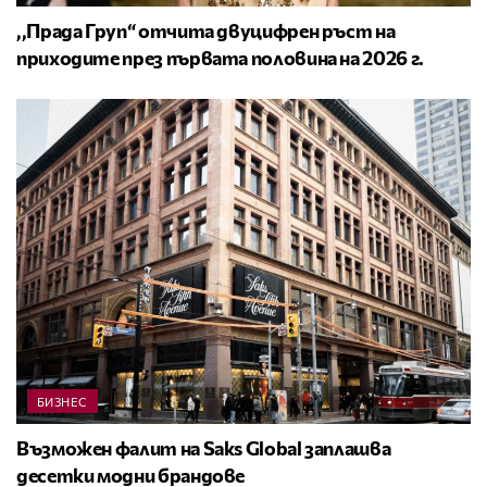
,,Прада Груп“ отчита двуцифрен ръст на
приходите през първата половина на 2026 г.
БИЗНЕС
Възможен фалит на Saks Global заплашва
десетки модни брандове