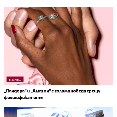
БИЗНЕС
„Пандора“ и „Амазон“ с голяма победа срещу
фалшификатите