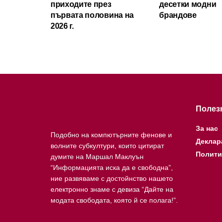
приходите през
десетки модни
първата половина на
брандове
2026 г.
Полез
За нас
Подобно на компютърните фенове и
Деклар
волните субкултури, които цитират
Полити
думите на Маршал Маклуън
“Информацията иска да е свободна”,
ние развяваме с достойнство нашето
електронно знаме с девиза “Дайте на
модата свободата, която й се полага!”.