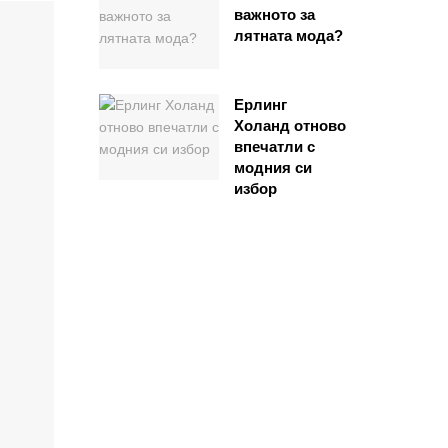
важното за
лятната мода?
Ерлинг
Холанд отново
впечатли с
модния си
избор