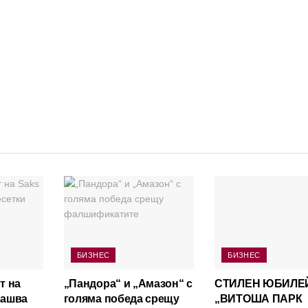
БИЗНЕС
БИЗНЕС
т на
„Пандора“ и „Амазон“ с
СТИЛЕН ЮБИЛЕ
лашва
голяма победа срещу
„ВИТОША ПАРК