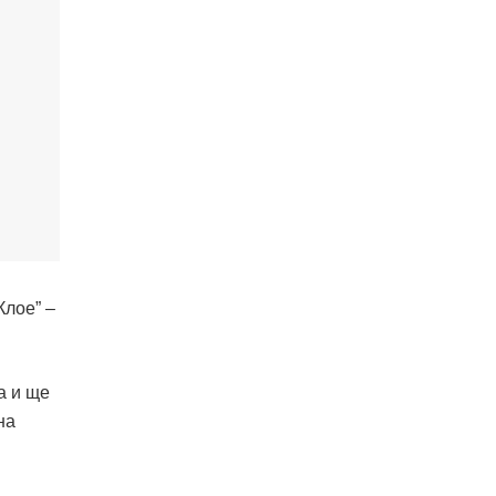
Клое” –
а и ще
на