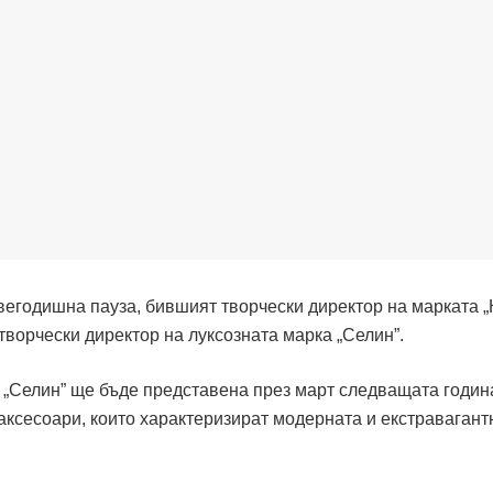
вегодишна пауза, бившият творчески директор на марката „
ворчески директор на луксозната марка „Селин”.
 „Селин” ще бъде представена през март следващата годин
 аксесоари, които характеризират модерната и екстравагант