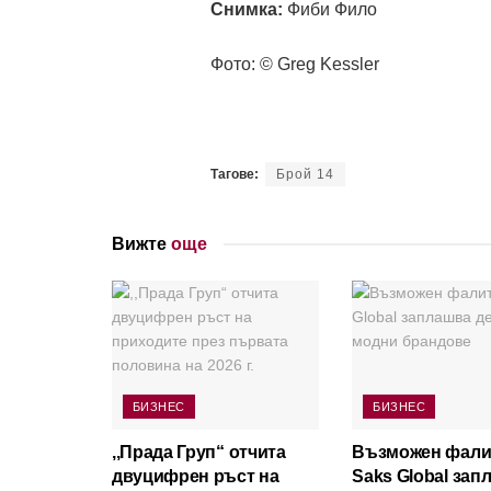
Снимка:
Фиби Фило
Фото: © Greg Kessler
Тагове:
Брой 14
Вижте
още
БИЗНЕС
БИЗНЕС
,,Прада Груп“ отчита
Възможен фали
двуцифрен ръст на
Saks Global зап