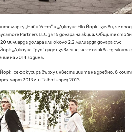
ите марку „Найн Уест” и „Джоунс Ню Йорк”, заяви, че прод
ycamore Partners LLC за 15 долара на акция. Общите стой
20 милиарда долара или около 2.2 милиарда долара със
орк „Джоунс Груп” даде изявление, че се очаква сделката 
ие на 2014 година.
 Йорк, се фокусира върху инвестициите на дребно, в коит
рез март 2013 г. и Talbots през 2013.