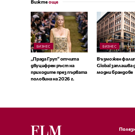
Вижте
още
БИЗНЕС
БИЗНЕС
,,Прада Груп“ отчита
Възможен фалит
двуцифрен ръст на
Global заплашва
приходите през първата
модни брандове
половина на 2026 г.
Полезн