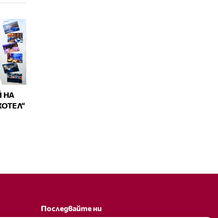
 НА
ХОТЕЛ“
Последвайте ни