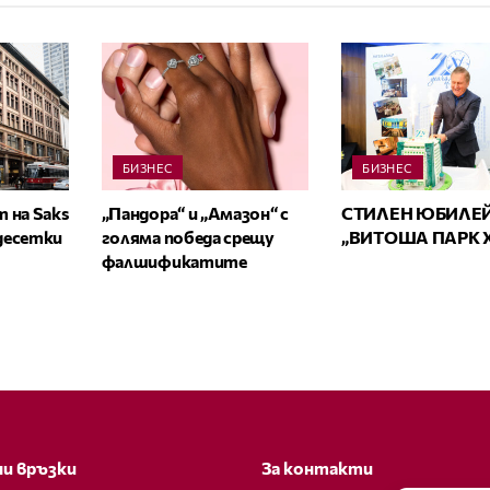
БИЗНЕС
БИЗНЕС
 на Saks
„Пандора“ и „Амазон“ с
СТИЛЕН ЮБИЛЕЙ
 десетки
голяма победа срещу
„ВИТОША ПАРК 
фалшификатите
и връзки
За контакти