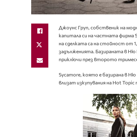
Джоунс Груп, собственик на модн
капитала си на частната фирма S
на сделката са на стойност от 1,
задълженията. Базираната в Ню Й
приключи през второто тримесеч
Sycamore, която е базирана в Ню
влизат изкупувания на Hot Topic п