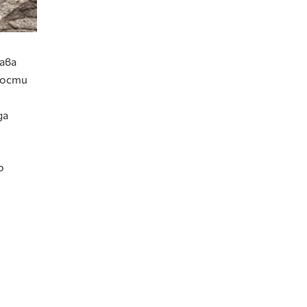
ава
ности
да
о