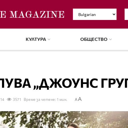
КУЛТУРА
ОБЩЕСТВО
ПУВА „ДЖОУНС ГРУ
A
014
3571
Време за четене: 1 мин.
A