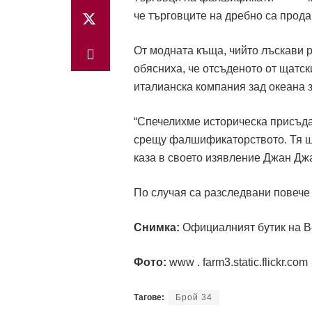
че търговците на дребно са прод
От модната къща, чийто лъскави 
обясниха, че отсъденото от щатск
италианска компания зад океана з
“Спечелихме историческа присъда,
срещу фалшификаторството. Тя ще
каза в своето изявление Джан Дж
По случая са разследвани повече
Снимка:
Официалният бутик на В
Фото:
www . farm3.static.flickr.com
Тагове:
Брой 34