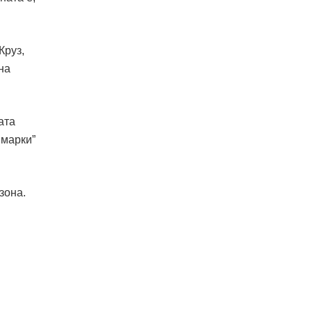
Круз,
на
ата
 марки”
зона.