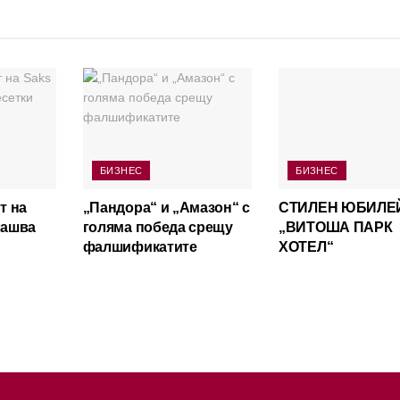
БИЗНЕС
БИЗНЕС
т на
„Пандора“ и „Амазон“ с
СТИЛЕН ЮБИЛЕ
лашва
голяма победа срещу
„ВИТОША ПАРК
фалшификатите
ХОТЕЛ“