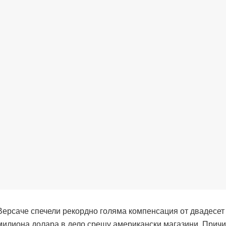
Версаче спечели рекордно голяма компенсация от двадесет
милиона долара в дело срещу американски магазини. Причи