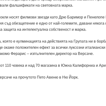
авали фалшификати на световната марка.
рокли носят филмови звезди като Дрю Баримор и Пенелопе 
ия съд обезщетение е едно от най-големите, давани някога 
а защита на интелектуална собственост и марка.
 която е кулминацията на действията на Групата ни в борб
 окаже положителен ефект за всички луксозни италиански
акомо Ферарис – изпълнителен директор на Версаче.
 от 110 човека и над 70 магазина в Южна Калифорниа и Ари
ерсаче на прочутото Пето Авеню в Ню Йорк.