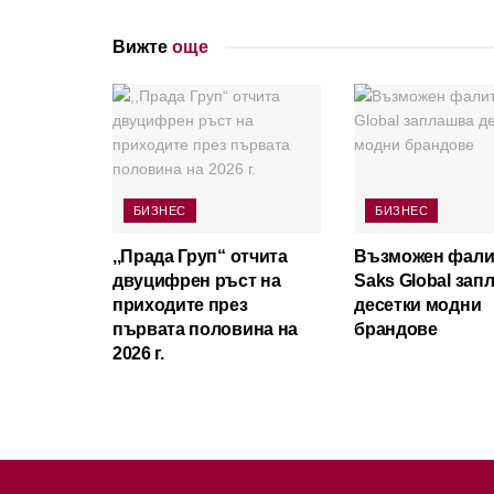
Вижте
още
БИЗНЕС
БИЗНЕС
,,Прада Груп“ отчита
Възможен фали
двуцифрен ръст на
Saks Global зап
приходите през
десетки модни
първата половина на
брандове
2026 г.