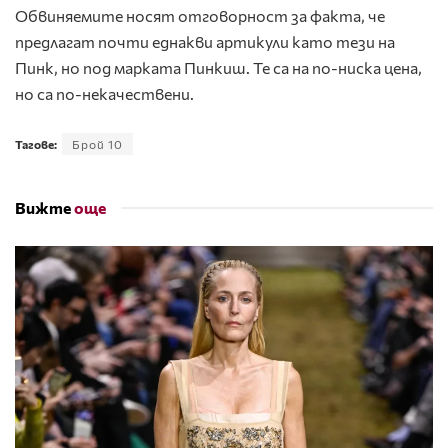
Обвиняемите носят отговорност за факта, че
предлагат почти еднакви артикули като тези на
Пинк, но под марката Пинкиш. Те са на по-ниска цена,
но са по-некачествени.
Тагове:
Брой 10
Вижте
още