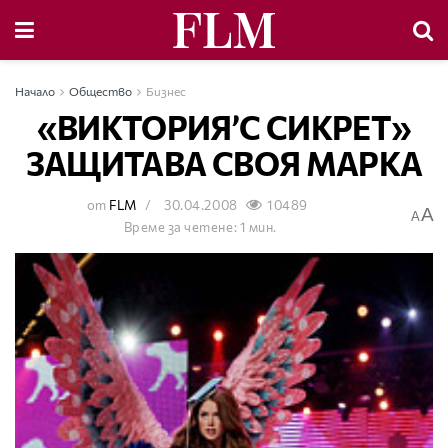
Начало
Общество
Бизнес
«ВИКТОРИЯ’С СИКРЕТ»
ЗАЩИТАВА СВОЯ МАРКА
от
FLM
30.04.2008
10489
A
A
Време за четене: 1 мин.