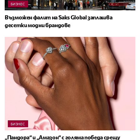
БИЗНЕС
Възможен фалит на Saks Global заплашва
десетки модни брандове
БИЗНЕС
„Пандора“ и „Амазон“ с голяма победа срещу