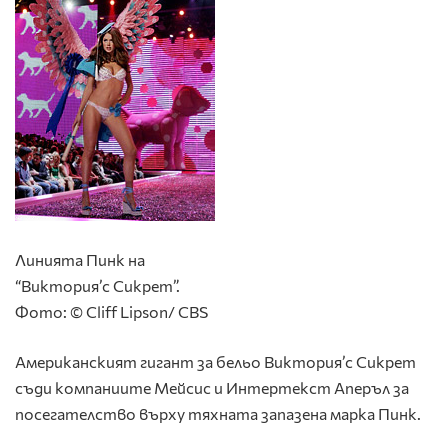
Линията Пинк на
“Виктория’с Сикрет”.
Фото: © Cliff Lipson/ CBS
Американският гигант за бельо Виктория’с Сикрет
съди компаниите Мейсис и Интертекст Аперъл за
посегателство върху тяхната запазена марка Пинк.