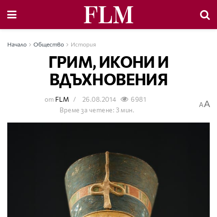
Начало
Общество
История
ГРИМ, ИКОНИ И
ВДЪХНОВЕНИЯ
от
FLM
26.08.2014
6981
A
A
Време за четене: 3 мин.