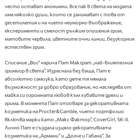
често остават анонимни, все пак в света на модата
има няколко души, които се занимават с това от
десетилетия и на чието неуморно въображение,
експерименти и смелост дължим опушения грим,
матовите червила, цветните очни линии, безукорния
естествен грим.
Списание „Вог“ нарича Пат Макграт „най-влиятелния
гримьор в света”. Израснала без баща, Пат е
абсолютно самоука, като дете тя нямала
възможност за добро образование, но наследява от
майка си огромната любов към хубавите дрехи и
грима. В момента Пат отговаря за декоративната
козметика на Procter&Gamble, чието портфолио
включва марки като „Макс Фактор”, CoverGirl, SK-II.
Лично Пат е създала изцяло декоративната
козметика на „Армани” и „Долче и Габана”. За