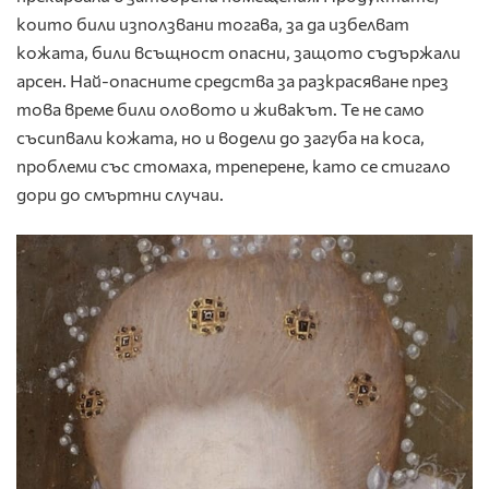
които били използвани тогава, за да избелват
кожата, били всъщност опасни, защото съдържали
арсен. Най-опасните средства за разкрасяване през
това време били оловото и живакът. Те не само
съсипвали кожата, но и водели до загуба на коса,
проблеми със стомаха, треперене, като се стигало
дори до смъртни случаи.