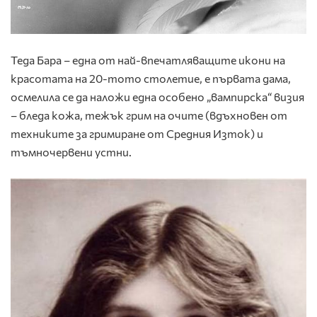
Теда Бара – една от най-впечатляващите икони на
красотата на 20-тото столетие, е първата дама,
осмелила се да наложи една особено „вампирска“ визия
– бледа кожа, тежък грим на очите (вдъхновен от
техниките за гримиране от Средния Изток) и
тъмночервени устни.