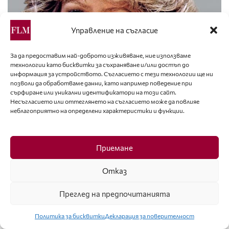
Управление на съгласие
За да предоставим най-доброто изживяване, ние използваме
технологии като бисквитки за съхраняване и/или достъп до
информация за устройството. Съгласието с тези технологии ще ни
позволи да обработваме данни, като например поведение при
сърфиране или уникални идентификатори на този сайт.
Несъгласието или оттеглянето на съгласието може да повлияе
неблагоприятно на определени характеристики и функции.
Приемане
Отказ
Питър Филипс е прочут с това, че добавя към
продуктите за грим какви ли не интересни елементи
Преглед на предпочитанията
– пера, пайети, дантели – всички необичайни решения
на ревютата на „Шанел“ са негово дело. Не е чудно, че
Политика за бисквитки
Декларация за поверителност