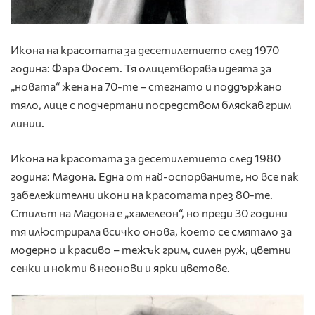
Икона на красотата за десетилетието след 1970
година: Фара Фосет. Тя олицетворява идеята за
„новата“ жена на 70-те – стегнато и поддържано
тяло, лице с подчертани посредством бляскав грим
линии.
Икона на красотата за десетилетието след 1980
година: Мадона. Една от най-оспорваните, но все пак
забележителни икони на красотата през 80-те.
Стилът на Мадона е „хамелеон“, но преди 30 години
тя илюстрирала всичко онова, което се смятало за
модерно и красиво – тежък грим, силен руж, цветни
сенки и нокти в неонови и ярки цветове.