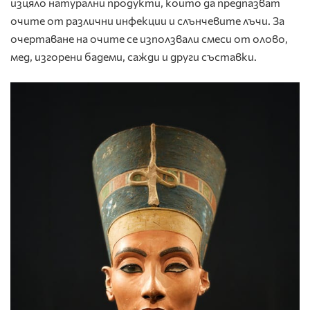
изцяло натурални продукти, които да предпазват
очите от различни инфекции и слънчевите лъчи. За
очертаване на очите се използвали смеси от олово,
мед, изгорени бадеми, сажди и други съставки.