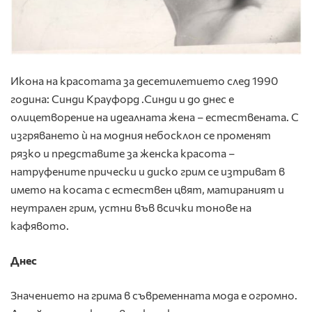
Икона на красотата за десетилетието след 1990
година: Синди Крауфорд .Синди и до днес е
олицетворение на идеалната жена – естествената. С
изгряването ѝ на модния небосклон се променят
рязко и представите за женска красота –
натруфените прически и диско грим се изтриват в
името на косата с естествен цвят, матираният и
неутрален грим, устни във всички тонове на
кафявото.
Днес
Значението на грима в съвременната мода е огромно.