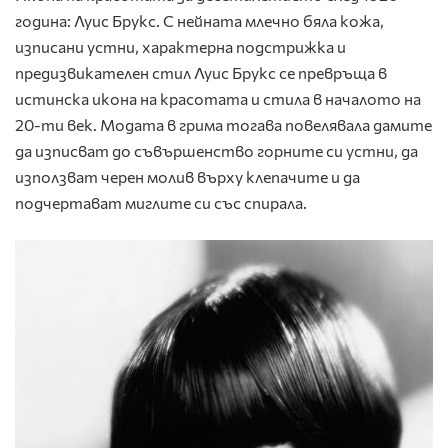
година: Луис Брукс. С нейната млечно бяла кожа,
изписани устни, характерна подстрижка и
предизвикателен стил Луис Брукс се превръща в
истинска икона на красотата и стила в началото на
20-ти век. Модата в грима тогава повелявала дамите
да изписват до съвършенство горните си устни, да
използват черен молив върху клепачите и да
подчертават миглите си със спирала.