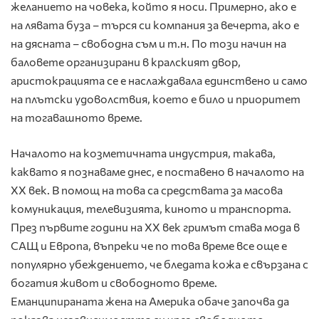
желанието на човека, който я носи. Примерно, ако е
на лявата буза – търся си компания за вечерта, ако е
на дясната – свободна съм и т.н. По този начин на
баловете организирани в кралският двор,
аристокрацията се е наслаждавала единствено и само
на плътски удоволствия, което е било и приоритет
на тогавашното време.
Началото на козметичната индустрия, такава,
каквато я познаваме днес, е поставено в началото на
XX век. В помощ на това са средствата за масова
комуникация, телевизията, киното и транспорта.
През първите години на XX век гримът става мода в
САЩ и Европа, въпреки че по това време все още е
популярно убеждението, че бледата кожа е свързана с
богатия живот и свободното време.
Еманципираната жена на Америка обаче започва да