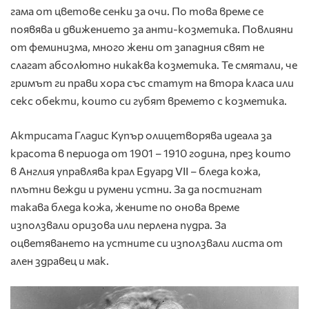
гама от цветове сенки за очи. По това време се
появява и движението за анти-козметика. Повлияни
от феминизма, много жени от западния свят не
слагат абсолютно никаква козметика. Те смятали, че
гримът ги прави хора със статут на втора класа или
секс обекти, които си губят времето с козметика.
Актрисата Гладис Купър олицетворява идеала за
красота в периода от 1901 – 1910 година, през които
в Англия управлява крал Едуард VII – бледа кожа,
плътни вежди и румени устни. За да постигнат
такава бледа кожа, жените по онова време
използвали оризова или перлена пудра. За
оцветяването на устните си използвали листа от
ален здравец и мак.