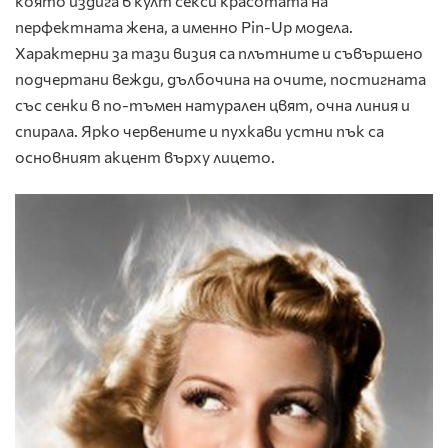
която издига в култ секси красотата на
перфектната жена, а именно Pin-Up модела.
Характерни за тази визия са плътните и съвършено
подчертани вежди, дълбочина на очите, постигната
със сенки в по-тъмен натурален цвят, очна линия и
спирала. Ярко червените и пухкави устни пък са
основният акцент върху лицето.