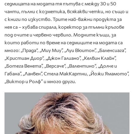
седмицата на модата тя пътува с между 30 и 50
чанти, пълни с козметика, всякакви четки, но също и
с книги по изкуство. Трите най-важни продукта за
нея са – хубава спирала, коректор за тъмни кръгове
под очите и червено червило. Модните къщи, за
които работи по време на седмиците на модата са
много: „Прада“, „Миу Миу”, „Луи Вюитон”, „Баленсиага”,
„Кристиан Диор“, „Джон Галиано”, „Келвин Клайн”,
„Ботега Венета”, „Версаче“, „Валентино“, „Долче и
Габана”, „Ланвен”, Стела МакКартни, „Йожи Ямамото”,
„Виктор и Ролф” и много други.