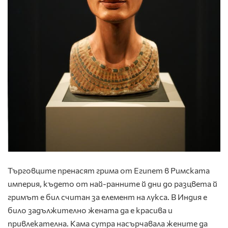
Търговците пренасят грима от Египет в Римската
империя, където от най-ранните й дни до разцвета й
гримът е бил считан за елемент на лукса. В Индия е
било задължително жената да е красива и
привлекателна. Кама сутра насърчавала жените да