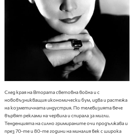
След края на Втората световна война и с
нововъзникващия икономически бум, идва и растежа
на козметичната индустрия. По телевизията вече
вървят реклами на червила и спирала за мигли.
Тенденцията на силно гримираните очи продължава и
през 70-те и 80-те години на миналия век с широка