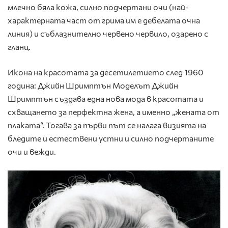
млечно бяла кожа, силно подчертани очи (най-
характерната част от грима им е дебелата очна
линия) и съблазнително червено червило, озарено с
гланц.
Икона на красотата за десетилетието след 1960
година: Джийн Шримптън Моделът Джийн
Шримптън създава една нова мода в красотата и
схващането за перфектна жена, а именно „жената от
плаката“. Тогава за първи път се налага визията на
бледите и естествени устни и силно подчертаните
очи и вежди.