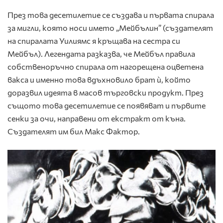
През това десетилетие се създава и първата спирала
за мигли, която носи името „Мейбълин” (създателят
на спиралата Уилиямс я кръщава на сестра си
Мейбъл). Легендата разказва, че Мейбъл правила
собственоръчно спирала от нагорещена оцветена
вакса и именно това вдъхновило брат ѝ, който
доразвил идеята в масов търговски продукт. През
същото това десетилетие се появяват и първите
сенки за очи, направени от екстракт от къна.
Създателят им бил Макс Фактор.