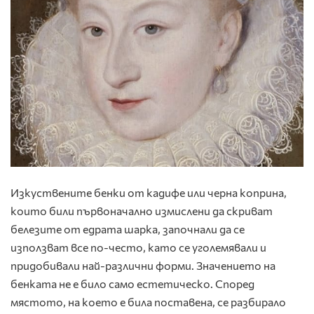
Изкуствените бенки от кадифе или черна коприна,
които били първоначално измислени да скриват
белезите от едрата шарка, започнали да се
използват все по-често, като се уголемявали и
придобивали най-различни форми. Значението на
бенката не е било само естетическо. Според
мястото, на което е била поставена, се разбирало