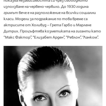
показва независимостта си чрез свободното
използване на червено червило. До 1930 година
гримът вече е на разположение на всички социални
класи. Модели за подражание по това време са
актрисите от Холивуд – Грета Гарбо и Марлене
Дитрих. Процъфтява козметиката на гиганти като
“Макс Фактор”, “Елизабет Арден”, “Ревлон”, “Ланком”.