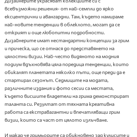
Дизайнерите украсяват колекциите си с
всевъзможни решения- от най-семпли до ярко
ексцентрични и авангардни. Там, където намираме
най-новите тенденции в облеклото, могат да се
открият и още любопитни подробности.
Дизайнерите имат нестандартни концепции за грим
и прическа, що се отнася до представянето на
цялостни визии. Най-често видяното на модния
подиум вдъхновява цяла поредица тенденции, които
обикалят планетата няколко пъти, още преди да е
стартирал сезонът. Седмиците на модата,
различните издания и фото сесии са местата,
където висшите владетели на грима демонстрират
таланта си. Резултат от тяхната креативна
работа са екстравагантни и впечатляващи грим
визии, които са част от цялото излъчване.
И макар че гримьорите са обикновено зад кулисите и