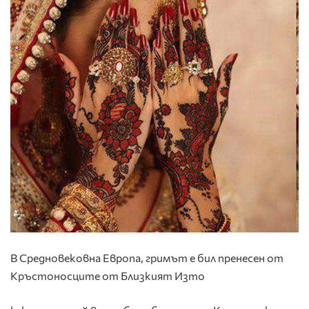
В Средновековна Европа, гримът е бил пренесен от
Кръстоносците от Близкият Изто