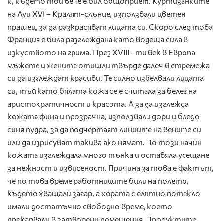
к, където той вече е бил общоприет. Куртизанките
на Луи XVI – Кралят-слънце, използвали цветен
прашец, за да разкрасяват лицата си. Скоро след това
Франция е била разглеждана като водеща сила в
изкуството на грима. През XVIII –ти век в Европа
мъжете и жените отишли твърде далеч в стремежа
си да изглеждат красиви. Те силно избелвали лицата
си, тъй като бялата кожа се е считала за белег на
аристократичност и красота. А за да изглежда
кожата фина и прозрачна, използвали дори и бледо
синя пудра, за да подчертаят линиите на вените си
или да изрисуват такива ако нямат. По този начин
кожата изглеждала много тънка и оставяла усещане
за нежност и извисеност. Причина за това е фактът,
че по това време работниците били на полето,
където хващали загар, а хората с елитно потекло
имали достатъчно свободно време, което
прекарвали в затворени помещения. Продуктите,