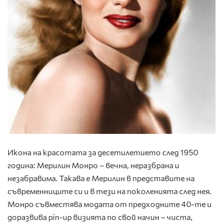
Икона на красотата за десетилетието след 1950
година: Мерилин Монро – вечна, неразбрана и
незабравима. Такава е Мерилин в представите на
съвременниците си и в тези на поколенията след нея.
Монро съвместява модата от предходните 40-те и
доразвива pin-up визията по свой начин – чиста,