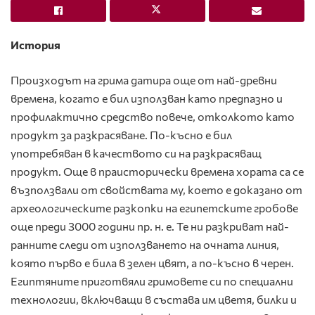
История
Произходът на грима датира още от най-древни
времена, когато е бил използван като предпазно и
профилактично средство повече, отколкото като
продукт за разкрасяване. По-късно е бил
употребяван в качеството си на разкрасяващ
продукт. Още в праисторически времена хората са се
възползвали от свойствата му, което е доказано от
археологическите разкопки на египетските гробове
още преди 3000 години пр. н. е. Те ни разкриват най-
ранните следи от използването на очната линия,
която първо е била в зелен цвят, а по-късно в черен.
Египтяните приготвяли гримовете си по специални
технологии, включващи в състава им цветя, билки и