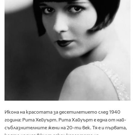
Икона на красотата за десетилетието след 1940
година: Рита Хейуърт. Рита Хайуърт е една от най-
съблазнителните жени на 20-ти век. Тя е и първата,