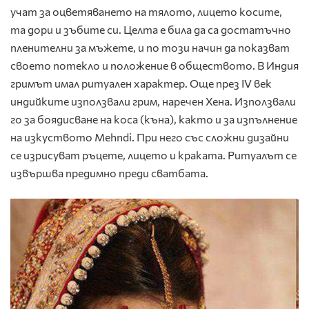
учат за оцветяването на тялото, лицето косите,
та дори и зъбите си. Целта е била да са достатъчно
пленителни за мъжете, и по този начин да показват
своето потекло и положение в обществото. В Индия
гримът имал ритуален характер. Още през IV век
индийките използвали грим, наречен Хена. Използвали
го за боядисване на коса (къна), както и за изпълнение
на изкуството Mehndi. При него със сложни дизайни
се изрисуват ръцете, лицето и краката. Ритуалът се
извършва предимно преди сватбата.