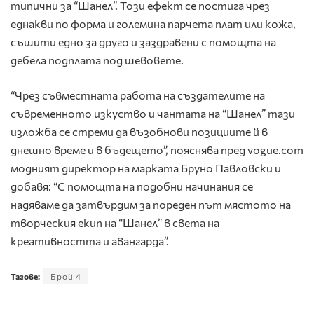
типични за “Шанел”. Този ефект се постига чрез
еднакви по форма и големина парчета плат или кожа,
съшити едно за друго и заздравени с помощта на
дебела подплата под шевовете.
“Чрез съвместната работа на създателите на
съвременното изкуство и чантата на “Шанел” тази
изложба се стреми да възобнови позициите й в
днешно време и в бъдещето”, пояснява пред vogue.com
модният директор на марката Бруно Павловски и
добавя: “С помощта на подобни начинания се
надяваме да затвърдим за пореден път мястото на
творческия екип на “Шанел” в света на
креативността и авангарда”.
Тагове:
Брой 4