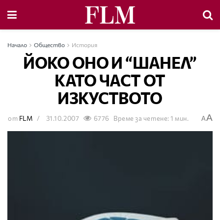
Начало
Общество
История
ЙОКО ОНО И “ШАНЕЛ”
КАТО ЧАСТ ОТ
ИЗКУСТВОТО
A
от
FLM
31.10.2007
6776
Време за четене: 1 мин.
A