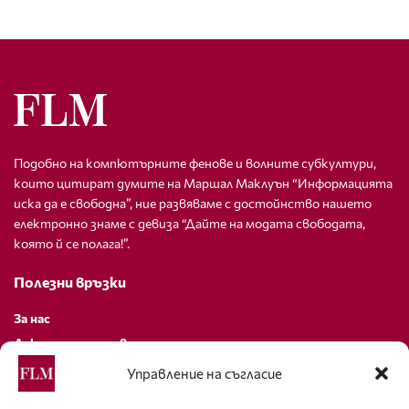
Подобно на компютърните фенове и волните субкултури,
които цитират думите на Маршал Маклуън “Информацията
иска да е свободна”, ние развяваме с достойнство нашето
електронно знаме с девиза “Дайте на модата свободата,
която й се полага!”.
Полезни връзки
За нас
Декларация за поверителност
Политика за бисквитки
Управление на съгласие