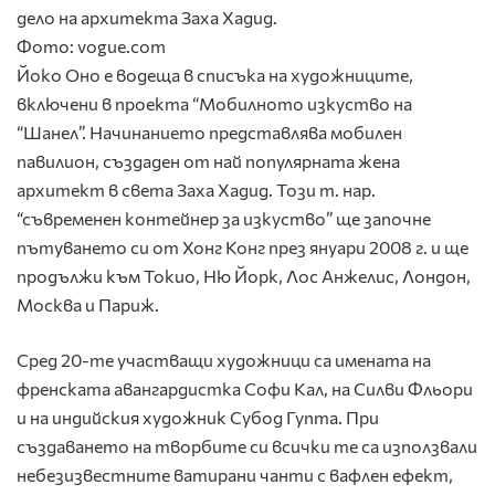
дело на архитекта Заха Хадид.
Фото: vogue.com
Йоко Оно е водеща в списъка на художниците,
включени в проекта “Мобилното изкуство на
“Шанел”. Начинанието представлява мобилен
павилион, създаден от най популярната жена
архитект в света Заха Хадид. Този т. нар.
“съвременен контейнер за изкуство” ще започне
пътуването си от Хонг Конг през януари 2008 г. и ще
продължи към Токио, Ню Йорк, Лос Анжелис, Лондон,
Москва и Париж.
Сред 20-те участващи художници са имената на
френската авангардистка Софи Кал, на Силви Фльори
и на индийския художник Субод Гупта. При
създаването на творбите си всички те са използвали
небезизвестните ватирани чанти с вафлен ефект,