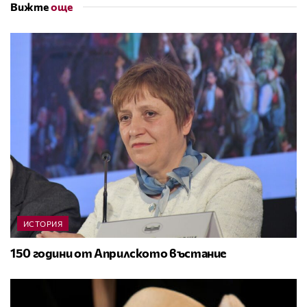
Вижте
още
ИСТОРИЯ
150 години от Априлското въстание