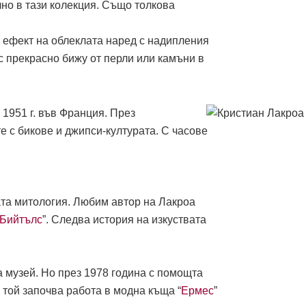
но в тази колекция. Също толкова
т ефект на облеклата наред с надипления
с прекрасно бижу от перли или камъни в
1951 г. във Франция. През
те с бикове и джипси-културата. С часове
ката митология. Любим автор на Лакроа
Бийтълс
”. Следва история на изкуствата
на музей. Но през 1978 година с помощта
той започва работа в модна къща “
Ермес
”