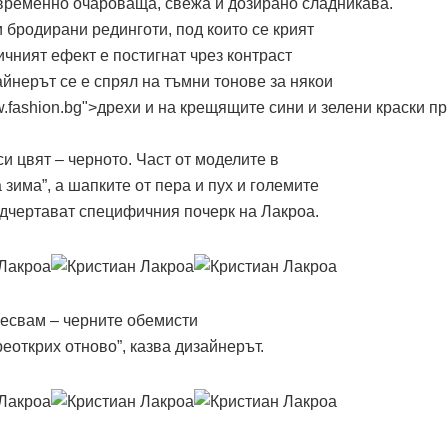
временно очароваща, свежа и дозирано сладникава.
 бродирани рединготи, под които се крият
чният ефект е постигнат чрез контраст
йнерът се е спрял на тъмни тонове за някои
ww.fashion.bg">дрехи и на крещящите сини и зелени краски п
и цвят – черното. Част от моделите в
 зима”, а шапките от пера и пух и големите
дчертават специфичния почерк на Лакроа.
ресвам – черните обемисти
преоткрих отново”, казва дизайнерът.