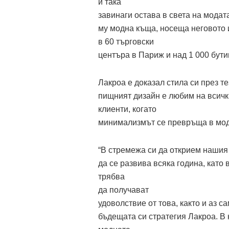
и така
завинаги остава в света на модата
му модна къща, носеща неговото 
в 60 търговски
центъра в Париж и над 1 000 бутик
Лакроа е доказал стила си през те
пищният дизайн е любим на всички
клиенти, когато
минимализмът се превръща в моде
“В стремежа си да открием нашия 
да се развива всяка година, като
трябва
да получават
удоволствие от това, както и аз с
бъдещата си стратегия Лакроа. В