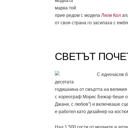
модната
марка той
прие редом с модела
Лили Кол
ап
от своя страна го засипаха с емб
СВЕТЪТ ПОЧЕ
С едночасов б
десетата
годишнина от смъртта на великия
с хореограф Морис Бежар беше оза
Джани, с любов”) и включваше сце
е работел като дизайнер на костю
Над 1 500 гости от модните и арт