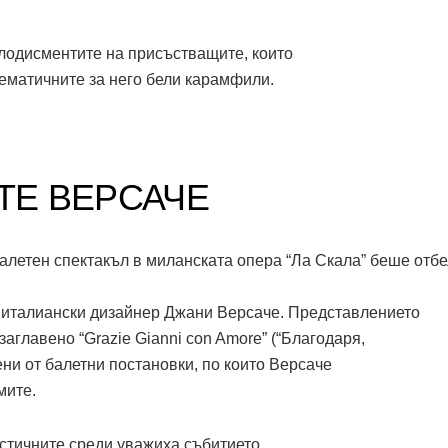
лодисментите на присъстващите, които
лематичните за него бели карамфили.
ТЕ ВЕРСАЧЕ
алетен спектакъл в миланската опера “Ла Скала” беше отб
 италиански дизайнер Джани Версаче. Представлението
главено “Grazie Gianni con Amore” (“Благодаря,
ни от балетни постановки, по които Версаче
мите.
истичните среди уважиха събитието.