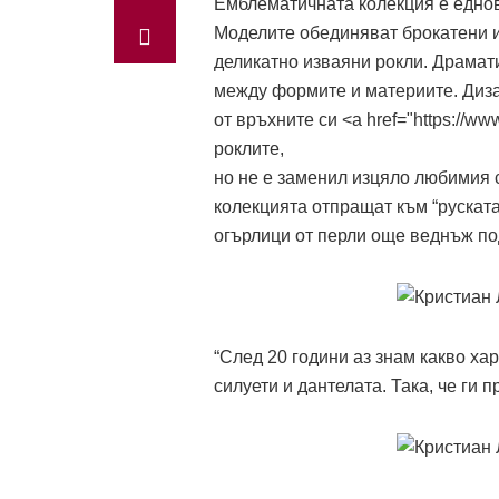
Емблематичната колекция е едно
Моделите обединяват брокатени и
деликатно изваяни рокли. Драмати
между формите и материите. Диза
от връхните си <а href="https://w
роклите,
но не е заменил изцяло любимия с
колекцията отпращат към “руската
огърлици от перли още веднъж по
“След 20 години аз знам какво ха
силуети и дантелата. Така, че ги 