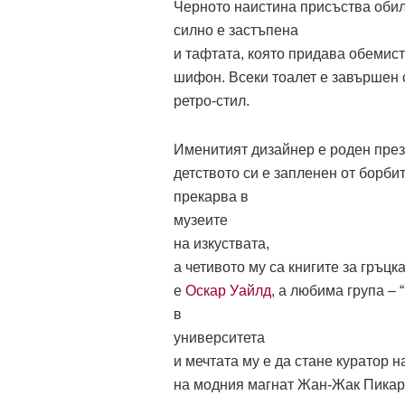
Черното наистина присъства обил
силно е застъпена
и тафтата, която придава обемис
шифон. Всеки тоалет е завършен 
ретро-стил.
Именитият дизайнер е роден през 
детството си е запленен от борби
прекарва в
музеите
на изкуствата,
а четивото му са книгите за гръц
е
Оскар Уайлд
, а любима група – “
в
университета
и мечтата му е да стане куратор 
на модния магнат Жан-Жак Пикар 