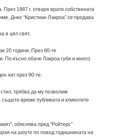
. През 1987 г. отваря врати собствената
име. Днес “Кристиан Лакроа” се продава
а в цял свят.
зи 20 години. През 80-те
. По-късно обаче Лакроа губи и много
н хит през 90-те.
стил, трябва да му позволим
 в същото време публиката и клиентите
амият”, обяснява пред “Ройтерс”
 края на шоуто по повод годишнината на