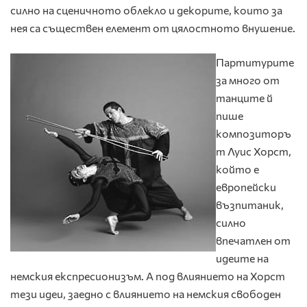
силно на сценичното облекло и декорите, които за
нея са съществен елемент от цялостното внушение.
Партитурите
за много от
танците й
пише
композиторъ
т Луис Хорст,
който е
европейски
възпитаник,
силно
впечатлен от
идеите на
немския експресионизъм. А под влиянието на Хорст
тези идеи, заедно с влиянието на немския свободен