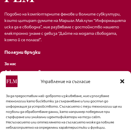
Подобно на компютърните фенове и волните субкултури,
които цитират думите на Маршал Маклуън “Информацията
иска да е свободна”, ние развяваме с достойнство нашето
електронно знаме с девиза “Дайте на модата свободата,
която й се полага!”.
Полезни връзки
За нас
Декларация за поверителност
Политика за бисквитки
Управление на съгласие
За контакти
За да предоставим най-доброто изживяване, ние използваме
технологии като бисквитки за съхраняване и/или достъп до
editor@fashion-lifestyle.net
информация за устройството. Съгласието с тези технологии ще ни
позволи да обработваме данни, като например поведение при
+359 88 227 33 47
сърфиране или уникални идентификатори на този сайт.
Несъгласието или оттеглянето на съгласието може да повлияе
неблагоприятно на определени характеристики и функции.
Последвайте ни