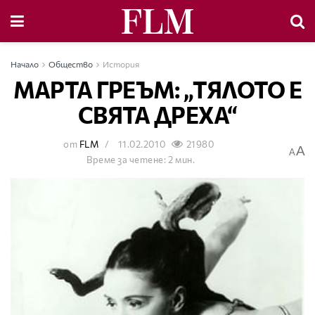
Начало
Общество
История
МАРТА ГРЕЪМ: „ТЯЛОТО Е
СВЯТА ДРЕХА“
от
FLM
11.02.2010
21980
A
A
Време за четене: 2 мин.