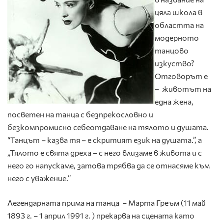
цяла школа в
областта на
модерното
танцово
изкуство?
Отговорът е
– животът на
една жена,
посветен на танца с безпрекословно и
безкомпромисно себеотдаване на тялото и душата.
“Танцът – казва тя – е скритият език на душата.”, а
„Тялото е свята дреха – с него влизаме в живота и с
него го напускаме, затова трябва да се отнасяме към
него с уважение.”
Легендарната прима на танца – Марта Греъм (11 май
1893 г. – 1 април 1991 г. ) прекарва на сцената като