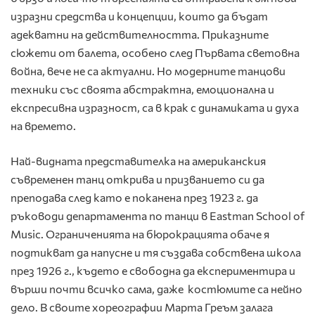
изразни средства и концепции, които да бъдат
адекватни на действителността. Приказните
сюжети от балета, особено след Първата световна
война, вече не са актуални. Но модерните танцови
техники със своята абстрактна, емоционална и
експресивна изразност, са в крак с динамиката и духа
на времето.
Най-видната представителка на американския
съвременен танц открива и призванието си да
преподава след като е поканена през 1923 г. да
ръководи департамента по танци в Eastman School of
Music. Ограниченията на бюрокрацията обаче я
подтикват да напусне и тя създава собствена школа
през 1926 г., където е свободна да експериментира и
върши почти всичко сама, даже костюмите са нейно
дело. В своите хореографии Марта Греъм залага