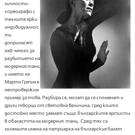
личности-
хореографи с
техните ярки
индивидуалнос
ти
допринасят
най-много за
развитието на
модерния танц
и името на
Марта Греъм е
неопровержим
пример за това. Разбира се, могат да се споменат и
други творци от световна величина, сред които
достойно място заемат също българските артисти
в обаластта на модерния танц. Сред тях са
големите имена на патриарха на българския балет