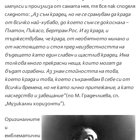
импулси и произлиза от самата нея, тя все пак споделя
следното:
„Аз съм крадец, но не се срамувам да крада
от всичко най-хубаво, до което съм се докоснала –
Платон, Пикасо, Бертрам Рос. И аз крада, и
тържествувам, че крада, от необятното минало и
от настоящето и стоя пред неизвестността на
бъдещето като един славен и щастлив крадец. Има
толкова много прекрасни неща, които могат да
бъдат ограбени. Аз знам стойността на това,
което крада и това, което съхранявам в себе си от
всички времена, но не като лично притежание, а като
наследство и завещание”
(по М. Градечлиева, сп.
„Музикални хоризонти”).
Оригиналните
и
емблематични