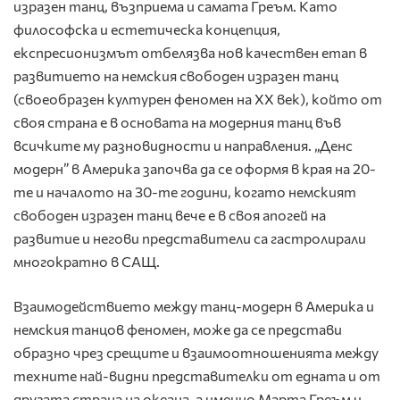
изразен танц, възприема и самата Греъм. Като
философска и естетическа концепция,
експресионизмът отбелязва нов качествен етап в
развитието на немския свободен изразен танц
(своеобразен културен феномен на ХХ век), който от
своя страна е в основата на модерния танц във
всичките му разновидности и направления. „Денс
модерн” в Америка започва да се оформя в края на 20-
те и началото на 30-те години, когато немският
свободен изразен танц вече е в своя апогей на
развитие и негови представители са гастролирали
многократно в САЩ.
Взаимодействието между танц-модерн в Америка и
немския танцов феномен, може да се представи
образно чрез срещите и взаимоотношенията между
техните най-видни представителки от едната и от
другата страна на океана, а именно Марта Греъм и