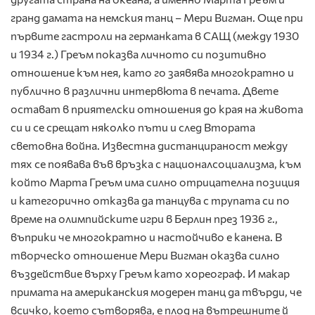
гранд дамата на немския танц – Мери Вигман. Още при
първите гастроли на германката в САЩ (между 1930
и 1934 г.) Греъм показва личното си позитивно
отношение към нея, като го заявява многократно и
публично в различни интервюта в печата. Двете
остават в приятелски отношения до края на живота
си и се срещат няколко пъти и след Втората
световна война. Известна дистанцираност между
тях се появава във връзка с националсоциализма, към
който Марта Греъм има силно отрицателна позиция
и категорично отказва да танцува с трупата си по
време на олимпийските игри в Берлин през 1936 г.,
въприки че многократно и настойчиво е канена. В
творческо отношение Мери Вигман оказва силно
въздействие върху Греъм като хореограф. И макар
примата на американския модерен танц да твърди, че
всичко, което сътворява, е плод на вътрешните й