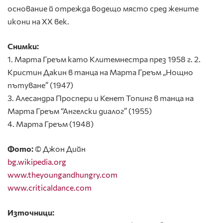
основание й отрежда водещо място сред жените
икони на ХХ век.
Снимки:
1. Марта Греъм като Клитемнестра през 1958 г. 2.
Кристин Дакин в танца на Марта Греъм „Нощно
пътуване” (1947)
3. Алесандра Проспери и Кенет Топинг в танца на
Марта Греъм “Ангелски диалог” (1955)
4. Марта Греъм (1948)
Фото:
© Джон Дийн
bg.wikipedia.org
www.theyoungandhungry.com
www.criticaldance.com
Източници: