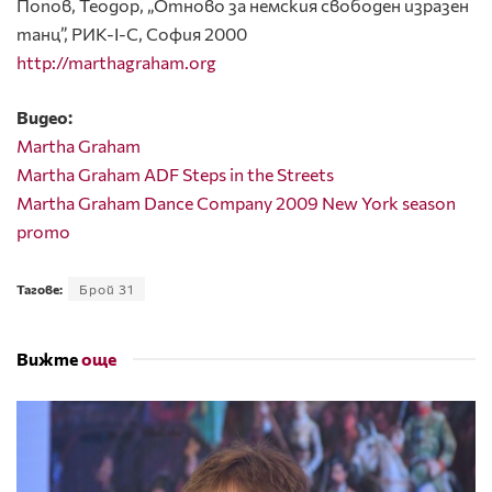
Попов, Теодор, „Отново за немския свободен изразен
танц”, РИК-I-C, София 2000
http://marthagraham.org
Видео:
Martha Graham
Martha Graham ADF Steps in the Streets
Martha Graham Dance Company 2009 New York season
promo
Тагове:
Брой 31
Вижте
още