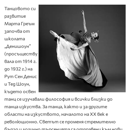
Танцовото си
развитие
Марта Греъм
започва от
школата
„Денишоун”
(просъществу
вала от 1914 г.
до 1932 г.) на
Рут Сен Денис
и Тед Шоун,
където освен
танц се изучавали философия и всички близки до
танца изкуства. За танца, както и за другите
области на изкуството, началото на ХХ век е
революционно. Светът се променя стремително
бързо и логично търсенията са отправени към нови