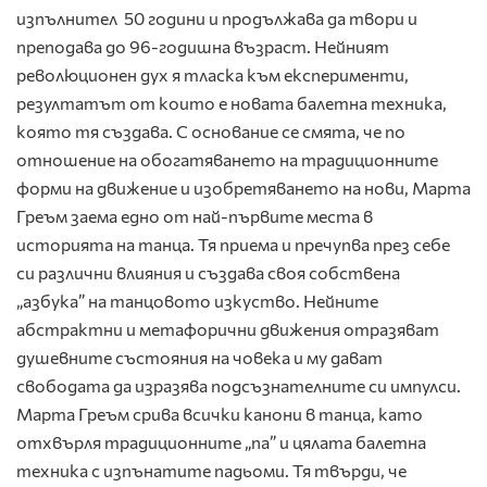
изпълнител 50 години и продължава да твори и
преподава до 96-годишна възраст. Нейният
революционен дух я тласка към експерименти,
резултатът от които е новата балетна техника,
която тя създава. С основание се смята, че по
отношение на обогатяването на традиционните
форми на движение и изобретяването на нови, Марта
Греъм заема едно от най-първите места в
историята на танца. Тя приема и пречупва през себе
си различни влияния и създава своя собствена
„азбука” на танцовото изкуство. Нейните
абстрактни и метафорични движения отразяват
душевните състояния на човека и му дават
свободата да изразява подсъзнателните си импулси.
Марта Греъм срива всички канони в танца, като
отхвърля традиционните „па” и цялата балетна
техника с изпънатите падьоми. Тя твърди, че