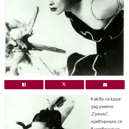
Какво се крие
зад името
„Греъм”,
превърнало се
в название на