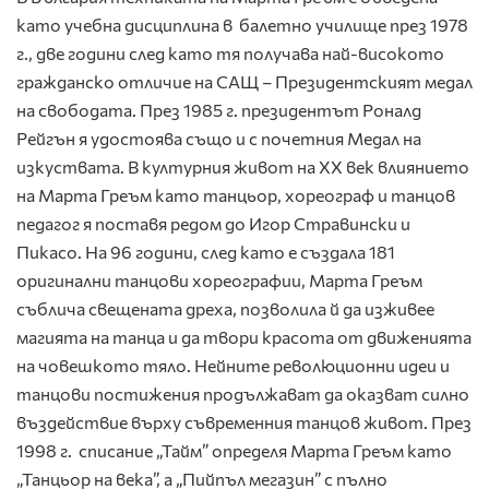
като учебна дисциплина в балетно училище през 1978
г., две години след като тя получава най-високото
гражданско отличие на САЩ – Президентският медал
на свободата. През 1985 г. президентът Роналд
Рейгън я удостоява също и с почетния Медал на
изкуствата. В културния живот на ХХ век влиянието
на Марта Греъм като танцьор, хореограф и танцов
педагог я поставя редом до Игор Стравински и
Пикасо. На 96 години, след като е създала 181
оригинални танцови хореографии, Марта Греъм
съблича свещената дреха, позволила й да изживее
магията на танца и да твори красота от движенията
на човешкото тяло. Нейните революционни идеи и
танцови постижения продължават да оказват силно
въздействие върху съвременния танцов живот. През
1998 г. списание „Тайм” определя Марта Греъм като
„Танцьор на века”, а „Пийпъл мегазин” с пълно