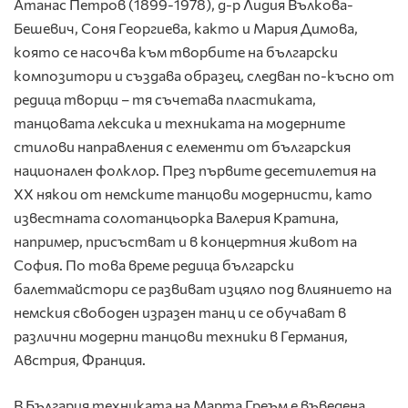
Атанас Петров (1899-1978), д-р Лидия Вълкова-
Бешевич, Соня Георгиева, както и Мария Димова,
която се насочва към творбите на български
композитори и създава образец, следван по-късно от
редица творци – тя съчетава пластиката,
танцовата лексика и техниката на модерните
стилови направления с елементи от българския
национален фолклор. През първите десетилетия на
ХХ някои от немските танцови модернисти, като
известната солотанцьорка Валерия Кратина,
например, присъстват и в концертния живот на
София. По това време редица български
балетмайстори се развиват изцяло под влиянието на
немския свободен изразен танц и се обучават в
различни модерни танцови техники в Германия,
Австрия, Франция.
В България техниката на Марта Греъм е въведена