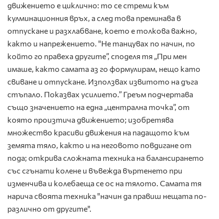
движението е циклично: то се стреми към
кулминационния връх, а след това преминава в
отпускане и разхлабване, което е толкова важно,
както и напрежението. "Не танцувах по начин, по
който го правеха другите”, споделя тя „При мен
имаше, както самата аз го формулирам, нещо като
свиване и отпускане. Използвах извитото на дъга
стъпало. Показвах усилието.” Греъм подчертава
също значението на една „централна точка”, от
която произтича движението; изобретява
множество красиви движения на падащото към
земята тяло, както и на неговото повдигане от
пода; открива сложната техника на балансирането
със сгънати колене и въвежда въртенето при
изменчива и колебаеща се ос на тялото. Самата тя
нарича своята техника "начин да правиш нещата по-
различно от другите".