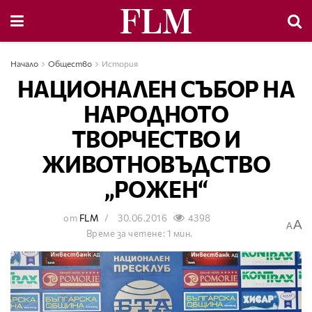
Начало
Общество
История
НАЦИОНАЛЕН СЪБОР НА
НАРОДНОТО
ТВОРЧЕСТВО И
ЖИВОТНОВЪДСТВО
„РОЖЕН“
от
FLM
30.06.2016
4398
A
A
Време за четене: 1 мин.