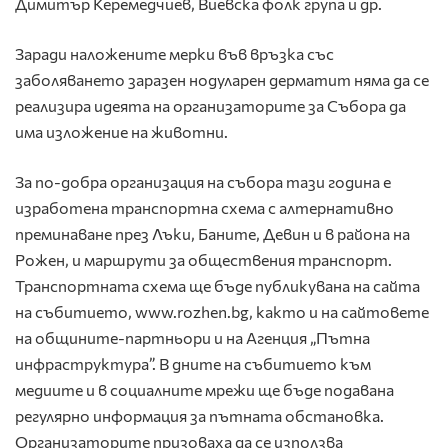
Димитър Керемедчиев, Виевска фолк група и др.
Заради наложените мерки във връзка със
заболяването заразен нодуларен дерматит няма да се
реализира идеята на организаторите за Събора да
има изложение на животни.
За по-добра организация на събора тази година е
изработена транспортна схема с алтернативно
преминаване през Лъки, Баните, Девин и в района на
Рожен, и маршрути за обществения транспорт.
Транспортната схема ще бъде публикувана на сайта
на събитието, www.rozhen.bg, както и на сайтовете
на общините-партньори и на Агенция „Пътна
инфраструктура”. В дните на събитието към
медиите и в социалните мрежи ще бъде подавана
регулярно информация за пътната обстановка.
Организаторите призоваха да се използва