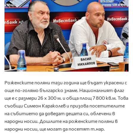
Роженските поляни тази година ще бъдат украсени с
още по-голямо българско знаме. Националният флаг
ще е с размери 26 х 300 м. и обща площ 7 800 кв.м. Това
съобщи Симеон Караколев и призова посетителите
на събитието да доведат децата си, облечени в
народни носии. Дошлите на роженските поляни в
народни носии, ще могат да посетят т.нар.