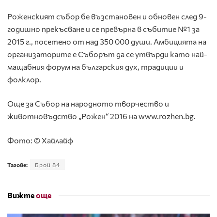
Роженският събор бе възстановен и обновен след 9-
годишно прекъсване и се превърна в събитие №1 за
2015 г., посетено от над 350 000 души. Амбицията на
организаторите е Съборът да се утвърди като най-
мащабния форум на българския дух, традиции и
фолклор.
Още за Събор на народното творчество и
животновъдство „Рожен“ 2016 на www.rozhen.bg.
Фото: © Хайлайф
Тагове:
Брой 84
Вижте
още