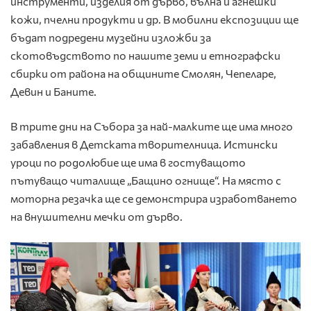
инструменти, изделия от дърво, вълна и агнешки
кожи, пчелни продукти и др. В мобилни експозиции ще
бъдат подредени музейни изложби за
скотовъдството по нашите земи и етнографски
сбирки от района на общините Смолян, Чепеларе,
Девин и Баните.
В трите дни на Събора за най-малките ще има много
забавления в Детската творителница. Истински
уроци по родолюбие ще има в гостуващото
пътуващо читалище „Бащино огнище“. На място с
моторна резачка ще се демонстрира изработването
на внушителни мечки от дърво.