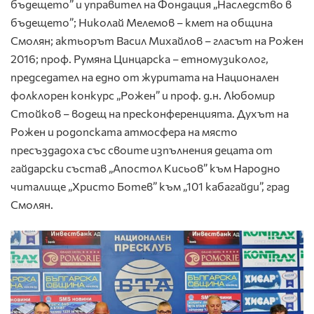
бъдещето” и управител на Фондация „Наследство в
бъдещето”; Николай Мелемов – кмет на община
Смолян; актьорът Васил Михайлов – гласът на Рожен
2016; проф. Румяна Цинцарска – етномузиколог,
председател на едно от журитата на Национален
фолклорен конкурс „Рожен” и проф. д.н. Любомир
Стойков – водещ на пресконференцията. Духът на
Рожен и родопската атмосфера на място
пресъздадоха със своите изпълнения децата от
гайдарски състав „Апостол Кисьов” към Народно
читалище „Христо Ботев” към „101 кабагайди”, град
Смолян.