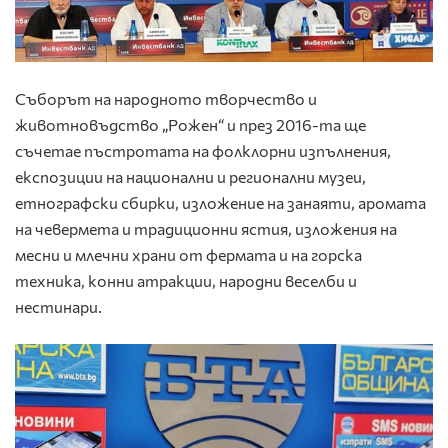
Съборът на народното творчество и
животновъдство „Рожен“ и през 2016-та ще
съчетае пъстротата на фолклорни изпълнения,
експозиции на национални и регионални музеи,
етнографски сбирки, изложение на занаяти, аромата
на чевермета и традиционни ястия, изложения на
месни и млечни храни от фермата и на горска
техника, конни атракции, народни веселби и
нестинари.