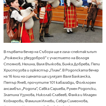
В първата вечер на Събора ще е гала-спектакълът
„Роженски звездоброй“ с участието на Володя
Стоянов, Нелина, Валя Вълкова, Бинка Добрева, Пепи
Христозова и оркестър „Плам“. В Родопската вечер
на 16 юли на сцената ще излязат Валя Балканска,
Петър Янев, прочутите 101 кабагайди, Фолклорен
ансамбъл „Родопа“, Савка Сариева, Румен Родопски,
Златина Узунова, Николай Славеев, Фанка и Младен
Койнарови, Фамилия Илчеви, Севда Симеонова,