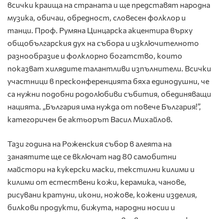
всички краища на страната и ще представят народна
музика, обичаи, обредност, словесен фолклор и
танци. Проф. Румяна Цинцарска акцентира върху
общобългарския дух на събора и изключителното
разнообразие и фолклорно богатство, които
показват хилядите талантливи изпълнители. Всички
участници в пресконференцията бяха единодушни, че
са нужни подобни родолюбиви събития, обединяващи
нацията. „България има нужда от повече България!”,
категоричен бе актьорът Васил Михайлов.
Тази година на Роженския събор в алеята на
занаятите ще се включат над 80 самобитни
майстори на кукерски маски, текстилни килими и
килими от естествени кожи, керамика, чанове,
рисувани кратуни, икони, ножове, кожени изделия,
билкови продукти, бижута, народни носии и