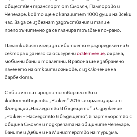
обществен транспорт от Смолян, Пампорово и
Чепеларе, който ще е с капацитет 1000 души на всеки
час. За да се избегнат задръствания и тапи е
препоръчително да се планира тръгване по-рано.
Палатковият лагер за събитието е разпределен на 6
сектора и за него са осигурени
осветление
, охрана,
мобилни бани и тоалетни. В района ще е забранено
паленето на открити огньове, с изключение на
барбекюта.
Съборът на народното творчество и
животновъдство „Рожен“ 2016 се организира от
Фондация „Наследство в бъдещето“ и Сдружение
„Рожен – Наследство в бъдещето“, в партньорство с
община Смолян и подкрепата на общините Чепеларе,
Баните и Девин и на Министерство на туризма.