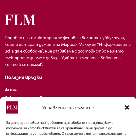
Подобно на компютърните фенове и волните субкултури,
които цитират думите на Маршал Маклуън “Информацията
иска да е свободна”, ние развяваме с достойнство нашето
електронно знаме с девиза “Дайте на модата свободата,
която й се полага!”.
Полезни връзки
За нас
Декларация за поверителност
Политика за бисквитки
Управление на съгласие
За контакти
За да предоставим най-доброто изживяване, ние използваме
технологии като бисквитки за съхраняване и/или достъп до
editor@fashion-lifestyle.net
информация за устройството. Съгласието с тези технологии ще ни