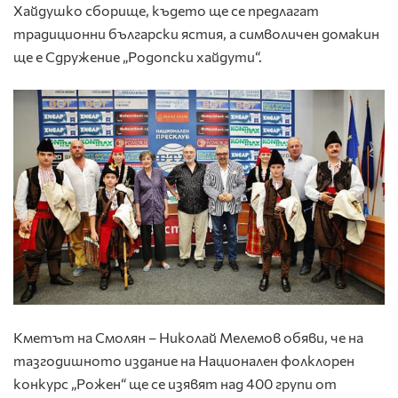
Хайдушко сборище, където ще се предлагат
традиционни български ястия, а символичен домакин
ще е Сдружение „Родопски хайдути“.
Кметът на Смолян – Николай Мелемов обяви, че на
тазгодишното издание на Национален фолклорен
конкурс „Рожен“ ще се изявят над 400 групи от