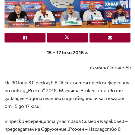
15 – 17 юли 2016 г.
Силвия Стоянова
На 30 юни в Пресклуб БТА се състоя пресконференция
по повод „Рожен” 2016. Магията Рожен отново ще
завладее Родопа планина и ще обедини цяла България
от 15 до 17 юли!
В пресконференцията участваха Симеон Караколев –
председател на Сдружение „Рожен – Наследство в