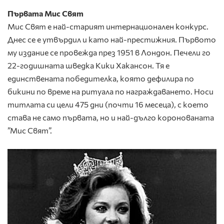
Първата Мис Свят
Мис Свят е най-старият интернационален конкурс.
Днес се е утвърдил и като най-престижния. Първото
му издание се провежда през 1951 в Лондон. Печели го
22-годишната шведка Кики Хакансон. Тя е
единствената победителка, която дефилира по
бикини по време на ритуала по награждаването. Носи
титлата си цели 475 дни (почти 16 месеца), с което
става не само първата, но и най-дълго коронованата
”Мис Свят”.