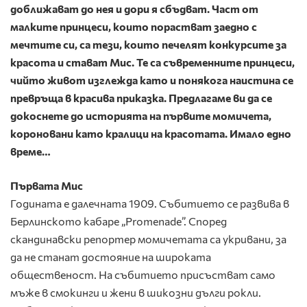
доближават до нея и дори я сбъдват. Част от
малките принцеси, които порастват заедно с
мечтите си, са тези, които печелят конкурсите за
красота и стават Мис. Те са съвременните принцеси,
чийто живот изглежда като и понякога наистина се
превръща в красива приказка. Предлагаме ви да се
докоснете до историята на първите момичета,
короновани като кралици на красотата. Имало едно
време…
Първата Мис
Годината е далечната 1909. Събитието се развива в
Берлинското кабаре „Promenade”. Според
скандинавски репортер момичетата са укривани, за
да не станат достояние на широката
общественост. На събитието присъстват само
мъже в смокинги и жени в шикозни дълги рокли.