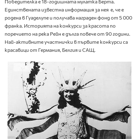
Победителка е 18-годишната мулатка Берта.
Единствената известна информация за нея е, че е
родена в Гуаделупе и получава награден фонд от 5 000
франка. Историята на конкурси за красота по
поречието на река Рейн е дълга повече от 90 години.
Най-активните участнички в първите конкурси са
красавици от Германия, Белгия и САЩ.