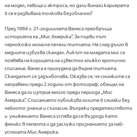
на модел, певица и актриса, но дали винаги кариерата
й се е развивала толкова безоблачно?
През 1984 г. 21-годишната Ванеса преобръща
историята на „Мис Америка”. За първи път
чернокожо момиче печели титлата. Не след дълго в
медиите избухва скандал. Ликът на младата мис се
появява на корицата на известно мъжко еротично
списание. Ванеса е принудена да върне титлата.
Скандалът се задълбочава. Оказва се, че снимките са
направени преди 2 години от фотограф, обещал на
Ванеса да ги изтрие много преди периода „Мис
Америка”. Списанието публикува голите й снимки без
нейното знание и съгласие. Въпреки предателството
и унижението Ванеса успява да се възроди като
феникс в пепелта и да заслужи признанието за най-
успялата Мис Америка.