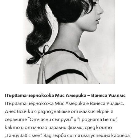
Първата чернокожа Мис Америка – Ванеса Уилямс
Първата чернокожа Мис Америка е Ванеса Уилямс.
Днес всички я разпознаваме от малкия екран в
сералите ”Отчаяни съпруги” и ”Грозната Бети”,
както и от много игрални филми, сред които
„Танцувай с мен”. Зад гърба си тя има успешна кариера