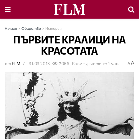
Начало
Общество
История
ПЪРВИТЕ КРАЛИЦИ НА
КРАСОТАТА
A
от
FLM
31.03.2013
7066
Време за четене: 1 мин.
A