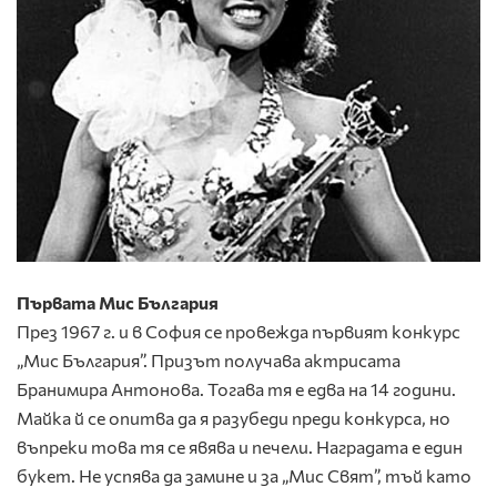
Първата Мис България
През 1967 г. и в София се провежда първият конкурс
„Мис България”. Призът получава актрисата
Бранимира Антонова. Тогава тя е едва на 14 години.
Майка й се опитва да я разубеди преди конкурса, но
въпреки това тя се явява и печели. Наградата е един
букет. Не успява да замине и за „Мис Свят”, тъй като