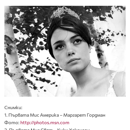
Снимки:
1. Първата Мис Америка – Маргарет Гордман
Фото:
http://photos.msn.com
2. Първата Мис Свят – Кики Хакансон