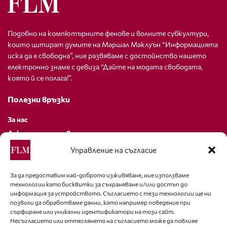
Подобно на компютърните фенове и волните субкултури,
които цитират думите на Маршал Маклуън “Информацията
иска да е свободна”, ние развяваме с достойнство нашето
електронно знаме с девиза “Дайте на модата свободата,
която й се полага!”.
Полезни връзки
За нас
Декларация за поверителност
Политика за бисквитки
Управление на съгласие
За контакти
За да предоставим най-доброто изживяване, ние използваме
технологии като бисквитки за съхраняване и/или достъп до
editor@fashion-lifestyle.net
информация за устройството. Съгласието с тези технологии ще ни
позволи да обработваме данни, като например поведение при
+359 88 227 33 47
сърфиране или уникални идентификатори на този сайт.
Несъгласието или оттеглянето на съгласието може да повлияе