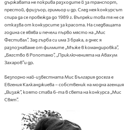
държавата не покрива разходите й за транспорт,
престой, фризъор, гримьор и др. След нея конкурсът
спира да се провежда до 1989 г. Въпреки това тя не се
отказва от конкурсите за красота. На следващата
година се явява и печели първо място на „Мис
Фестивал”. Зад гърба си има 3 брака, а днес я
разпознаваме от филмите „Мъже в командировка”,
„Бягство в Ропотамо”, „Приключенията на Авахум
Захаров”и др.
Безпорно най-известната Мис България досега е
Евгения Калканджиева – собственик на модна агенция
„Визаж”, която става 6-та в света на конкурса „Мис
Свят”.