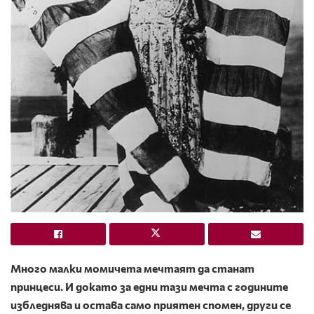
Много малки момичета мечтаят да станат
принцеси. И докато за едни тази мечта с годините
избледнява и остава само приятен спомен, други се