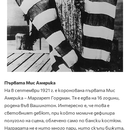
Първата Мис Америка
На 8 септември 1921 г. е коронована първата Мис
Америка – Маргарет Гордман. Тя е едва на 16 години,
родена във Вашингтон. Интересно е, че това е
световният дебют, при който момиче дефилира
полуголо на сцена, облечено само по бански костюм.
Наградата не е нито много пари, нито скъпи бижута.