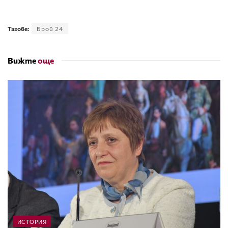
Тагове:
Брой 24
Вижте
още
ИСТОРИЯ