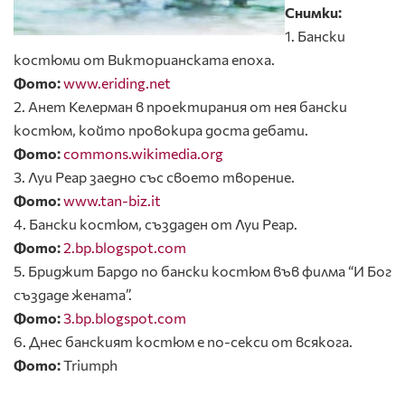
Снимки:
1. Бански
костюми от Викторианската епоха.
Фото:
www.eriding.net
2. Анет Келерман в проектирания от нея бански
костюм, който провокира доста дебати.
Фото:
commons.wikimedia.org
3. Луи Реар заедно със своето творение.
Фото:
www.tan-biz.it
4. Бански костюм, създаден от Луи Реар.
Фото:
2.bp.blogspot.com
5. Бриджит Бардо по бански костюм във филма “И Бог
създаде жената”.
Фото:
3.bp.blogspot.com
6. Днес банският костюм е по-секси от всякога.
Фото:
Triumph