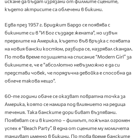
искане да бъдат изрязани от филмите сцените,
където актрисите са облечени в бикини.
Едва през 1957 г. Бриджит Бардо се появява с
бикините си в "И Бог създаде жената", но извън
пределите на Америка, където във връзка с появата
на новия бански костюм, разбира се, назрявал скандал.
По това време позицията на списание “Modern Girl” за
бикините е, че е "абсолютно невъзможно е да си
представи човек, че порядъчна девойка е способна да
облече такова нещо".
60-те години обаче се оказват повратна точка за
Америка, която се намира под влиянието на редица
течения. Така банските дори биват възпявани.
Появяват се и в киното – филмът, пожънал огромен
успех е "Beach Party”. В една от сцените му момичета
танцуват именно в бикини. По това време банските