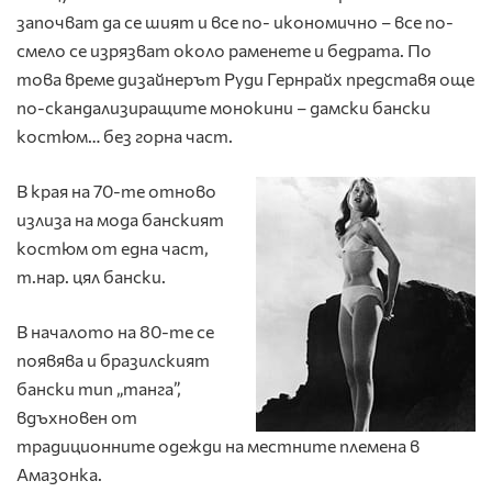
започват да се шият и все по- икономично – все по-
смело се изрязват около раменете и бедрата. По
това време дизайнерът Руди Гернрайх представя още
по-скандализиращите монокини – дамски бански
костюм… без горна част.
В края на 70-те отново
излиза на мода банският
костюм от една част,
т.нар. цял бански.
В началото на 80-те се
появява и бразилският
бански тип „танга”,
вдъхновен от
традиционните одежди на местните племена в
Амазонка.