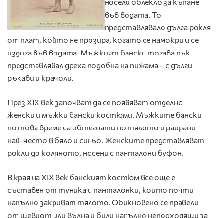
носели облекло за къпане
във водата. То
представлявало дълга рокля
от плат, който не прозира, когато се намокри и се
издига във водата. Мъжкият бански тогава пък
представлявал дреха подобна на пижама – с дълги
ръкави и крачоли.
През XIX век започват да се появяват отделно
женски и мъжки бански костюми. Мъжките бански
по това време са обтегнати по тялото и раирани
най-често в бяло и синьо. Женските представляват
рокли до коляното, носени с панталони буфон.
В края на XIX век банският костюм все още е
съставен от туника и панталонки, които почти
напълно закриват тялото. Обикновено се правели
от шевиот или вълна и били напълно неподходящи за