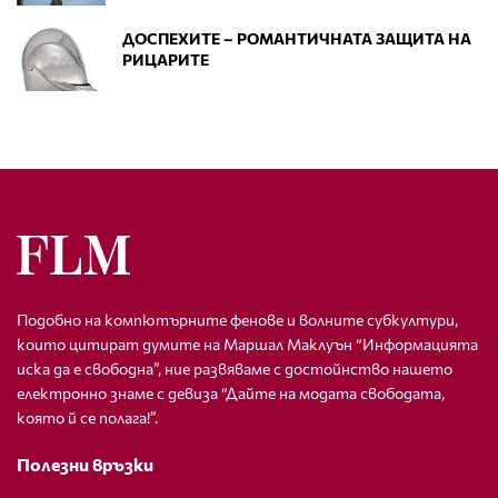
ДОСПЕХИТЕ – РОМАНТИЧНАТА ЗАЩИТА НА
РИЦАРИТЕ
Подобно на компютърните фенове и волните субкултури,
които цитират думите на Маршал Маклуън “Информацията
иска да е свободна”, ние развяваме с достойнство нашето
електронно знаме с девиза “Дайте на модата свободата,
която й се полага!”.
Полезни връзки