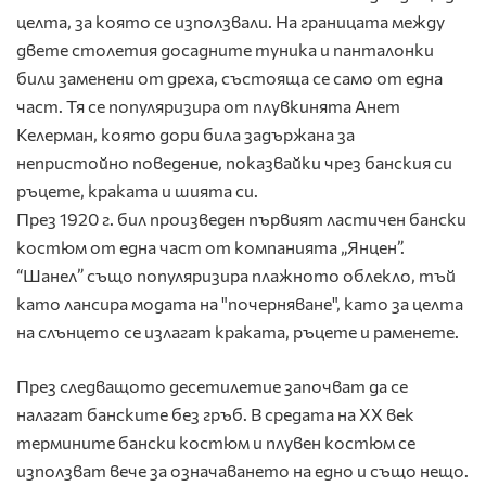
целта, за която се използвали. На границата между
двете столетия досадните туника и панталонки
били заменени от дреха, състояща се само от една
част. Тя се популяризира от плувкинята Анет
Келерман, която дори била задържана за
непристойно поведение, показвайки чрез банския си
ръцете, краката и шията си.
През 1920 г. бил произведен първият ластичен бански
костюм от една част от компанията „Янцен”.
“Шанел” също популяризира плажното облекло, тъй
като лансира модата на "почерняване", като за целта
на слънцето се излагат краката, ръцете и раменете.
През следващото десетилетие започват да се
налагат банските без гръб. В средата на XX век
термините бански костюм и плувен костюм се
използват вече за означаването на едно и също нещо.