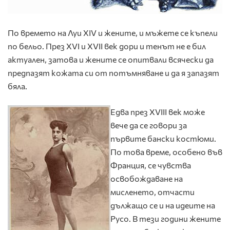
По времето на Луи XIV и жените, и мъжете се къпели
по бельо. През XVI и XVII век дори и тенът не е бил
актуален, затова и жените се опитвали всячески да
предпазят кожата си от потъмняване и да я запазят
бяла.
Едва през XVIII век може
вече да се говори за
първите бански костюми.
По това време, особено във
Франция, се чувства
освобождаване на
мисленето, отчасти
дължащо се и на идеите на
Русо. В тези години жените