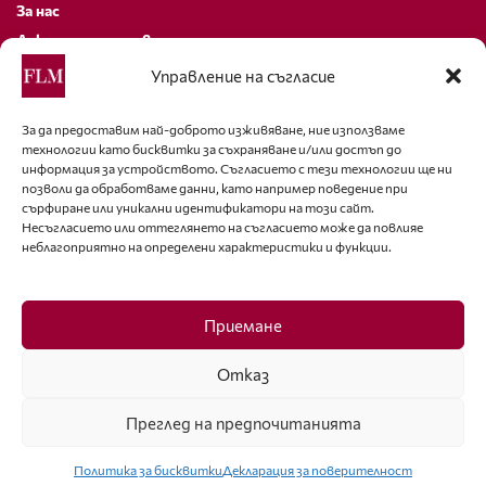
За нас
Декларация за поверителност
Политика за бисквитки
Управление на съгласие
За контакти
За да предоставим най-доброто изживяване, ние използваме
технологии като бисквитки за съхраняване и/или достъп до
editor@fashion-lifestyle.net
информация за устройството. Съгласието с тези технологии ще ни
позволи да обработваме данни, като например поведение при
+359 88 227 33 47
сърфиране или уникални идентификатори на този сайт.
Несъгласието или оттеглянето на съгласието може да повлияе
неблагоприятно на определени характеристики и функции.
Последвайте ни
Facebook
Приемане
Отказ
Преглед на предпочитанията
ISSN 1314-8915 Copyright © 2007-2025 Ot igla do konetz Ltd. & Fashion.bg
Ltd. All Rights Reserved
Политика за бисквитки
Декларация за поверителност