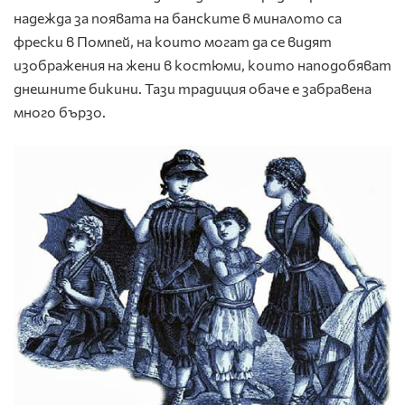
надежда за появата на банските в миналото са
фрески в Помпей, на които могат да се видят
изображения на жени в костюми, които наподобяват
днешните бикини. Тази традиция обаче е забравена
много бързо.