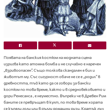
Появата на банския костюм на модната сцена
изригва като атомна бомба и не случайно е наречен
„взривоопасен”. Също толкова скандален е бил и
животът му. Със сигурност обаче не се е „родил” в
древността, тъй като да се говори за бански
костюм по това време, както и в средновековието и
дори Ренесанса , е неуместно. Въпреки че в Древен Рим
баните се превръщат в култ, по това време хората
се къпели голи или в дълги домашни ризи. Кратък лъч