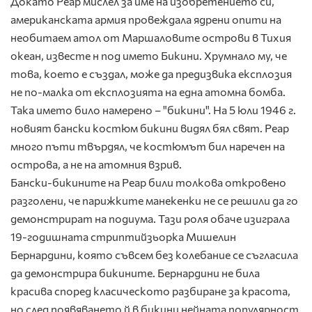
Докато Реар мислел за име на изобретението си,
американската армия провеждала ядрени опити на
необитаем атол от Маршаловите острови в Тихия
океан, известе н под името Бикини. Хрумнало му, че
това, което е създал, може да предизвика експлозия
не по-малка от експлозията на една атомна бомба.
Така името било намерено – "бикини". На 5 юли 1946 г.
новият бански костюм бикини видял бял свят. Реар
много пъти твърдял, че костюмът бил наречен на
острова, а не на атомния взрив.
Бански-бикините на Реар били толкова откровено
разголени, че парижките манекенки не се решили да го
демонстрират на подиума. Тази роля обаче изиграла
19-годишната стриптийзьорка Мишелин
Бернардини, която съвсем без колебание се съгласила
да демонстрира бикините. Бернардини не била
красива според класическото разбиране за красота,
но след появяването й в бикини нейната популярност