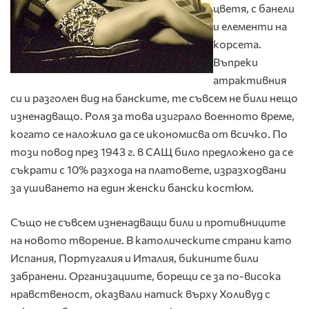
цветя, с банели
и елементи на
корсета.
Въпреки
атрактивния
си и разголен вид на банските, те съвсем не били нещо
изненадващо. Роля за това изиграло военното време,
когато се наложило да се икономисва от всичко. По
този повод през 1943 г. в САЩ било предложено да се
съкрати с 10% разхода на платовете, изразходвани
за ушиването на един женски бански костюм.
Също не съвсем изненадващи били и противниците
на новото творение. В католическите страни като
Испания, Португалия и Италия, бикините били
забранени. Организациите, борещи се за по-висока
нравственост, оказвали натиск върху Холивуд с