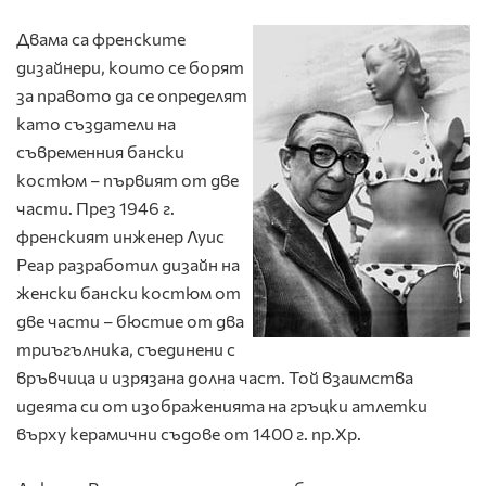
Двама са френските
дизайнери, които се борят
за правото да се определят
като създатели на
съвременния бански
костюм – първият от две
части. През 1946 г.
френският инженер Луис
Реар разработил дизайн на
женски бански костюм от
две части – бюстие от два
триъгълника, съединени с
връвчица и изрязана долна част. Той взаимства
идеята си от изображенията на гръцки атлетки
върху керамични съдове от 1400 г. пр.Хр.