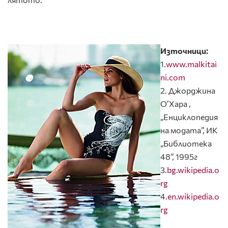
Източници:
1.
www.malkitai
ni.com
2. Джорджина
О’Хара ,
„Енциклопедия
на модата”, ИК
„Библиотека
48”, 1995г
3.
bg.wikipedia.o
rg
4.
en.wikipedia.o
rg