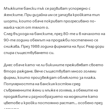
Мъжките бански пък се развиват успоредно с
женските. При дизайна им се запазва кройката тип
шорти, които обаче покриват прогресивано по-
малка част от тялот о.
След възхода на банските, през 80-те и в началото на
90-те години обемът на продажби постепенно се
снижава. През 1988 година фирмата на Луис Реар дори
спира съществуването си.
Днес обаче като че ли бикините преживяват своето
второ раждане. Вече съществуват много големи
фирми, които произвеждат облеклото за плажа.
Популярността на банския костюм сред
съвременните жени и мъже е голяма, а обемите на
продажбите и разнообразието на моделите като
цветове и кройки постоянно растат… особено през
лятото.