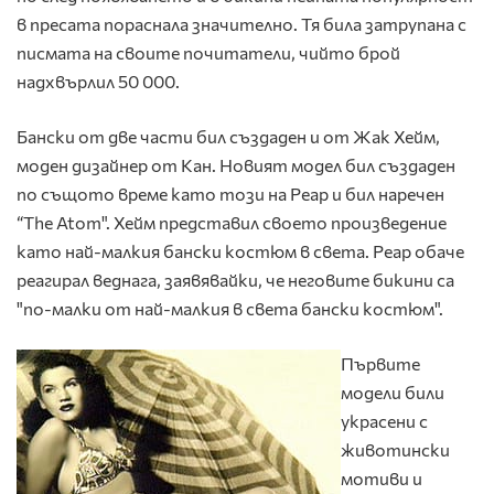
в пресата пораснала значително. Тя била затрупана с
писмата на своите почитатели, чийто брой
надхвърлил 50 000.
Бански от две части бил създаден и от Жак Хейм,
моден дизайнер от Кан. Новият модел бил създаден
по същото време като този на Реар и бил наречен
“The Atom". Хейм представил своето произведение
като най-малкия бански костюм в света. Реар обаче
реагирал веднага, заявявайки, че неговите бикини са
"по-малки от най-малкия в света бански костюм".
Първите
модели били
украсени с
животински
мотиви и