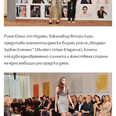
Рима Юнис от Израел, бакалавър втори курс,
представи елегантна дамска бизнес рокля „Модерн
Ърбан Елеганс“ (Modern Urban Elegance), която
показва едновременно силната и женствена страна
на една амбициозна градска дама.