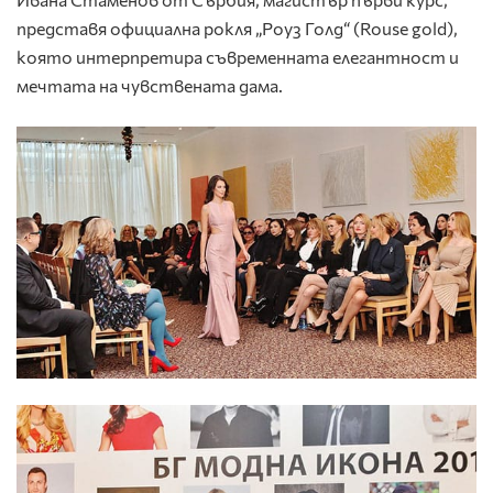
представя официална рокля „Роуз Голд“ (Rouse gold),
която интерпретира съвременната елегантност и
мечтата на чувствената дама.