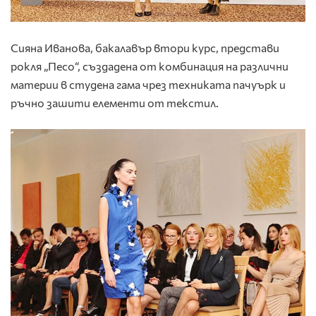
Сияна Иванова, бакалавър втори курс, представи
рокля „Песо“, създадена от комбинация на различни
материи в студена гама чрез техниката пачуърк и
ръчно зашити елементи от текстил.