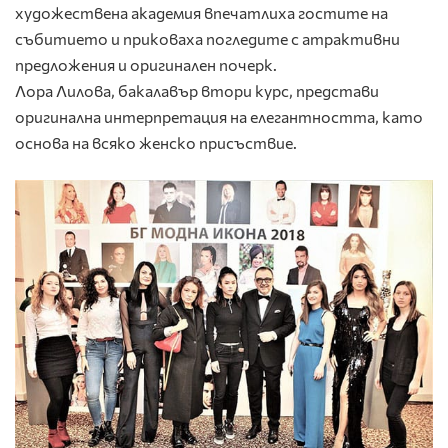
художествена академия впечатлиха гостите на
събитието и приковаха погледите с атрактивни
предложения и оригинален почерк.
Лора Лилова, бакалавър втори курс, представи
оригинална интерпретация на елегантността, като
основа на всяко женско присъствие.