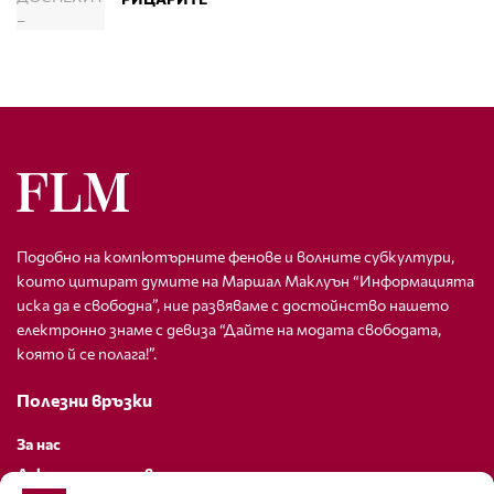
Подобно на компютърните фенове и волните субкултури,
които цитират думите на Маршал Маклуън “Информацията
иска да е свободна”, ние развяваме с достойнство нашето
електронно знаме с девиза “Дайте на модата свободата,
която й се полага!”.
Полезни връзки
За нас
Декларация за поверителност