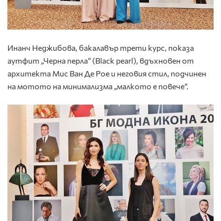
Инанч Неджибова, бакалавър трети курс, показа
аутфит „Черна перла“ (Black pearl), вдъхновен от
архитекта Мис Ван Де Рое и неговия стил, подчинен
на мотото на минимализма „малкото е повече“.