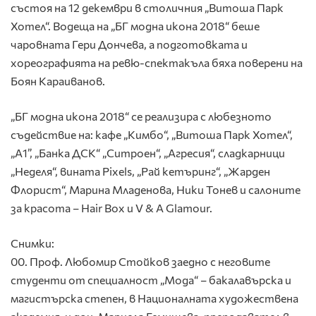
състоя на 12 декември в столичния „Витоша Парк
Хотел“. Водеща на „БГ модна икона 2018“ беше
чаровната Гери Дончева, а подготовката и
хореографията на ревю-спектакъла бяха поверени на
Боян Караиванов.
„БГ модна икона 2018“ се реализира с любезното
съдействие на: кафе „Кимбо“, „Витоша Парк Хотел“,
„A1”, „Банка ДСК“ „Ситроен“, „Агресия“, сладкарници
„Неделя“, вината Pixels, „Рай кетъринг“, „Жарден
Флорист“, Марина Младенова, Ники Тонев и салоните
за красота – Hair Box и V & A Glamour.
Снимки:
00. Проф. Любомир Стойков заедно с неговите
студенти от специалност „Мода“ – бакалавърска и
магистърска степен, в Националната художествена