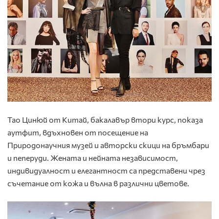
Тао Цинюй от Китай, бакалавър втори курс, показа
аутфит, вдъхновен от посещение на
Природонаучния музей и авторски скици на бръмбари
и пеперуди. Жената и нейната независимост,
индивидуалност и елегантност са представени чрез
съчетание от кожа и вълна в различни цветове.