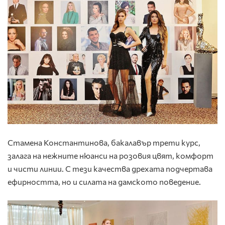
Стамена Константинова, бакалавър трети курс,
залага на нежните нюанси на розовия цвят, комфорт
и чисти линии. С тези качества дрехата подчертава
ефирността, но и силата на дамското поведение.