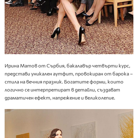
Ирина Матов от Сърбия, бакалавър четвърти курс,
представи уникален аутфит, провокиран от барока –
стила на вечния празник. Богатите форми, които
логично се интерпретират в детайли, създават
драматичен ефект, напрежение и великолепие.