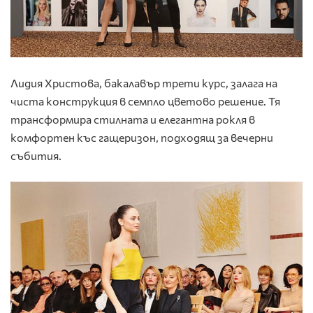
Лидия Христова, бакалавър трети курс, залага на
чиста конструкция в семпло цветово решение. Тя
трансформира стилната и елегантна рокля в
комфортен къс гащеризон, подходящ за вечерни
събития.