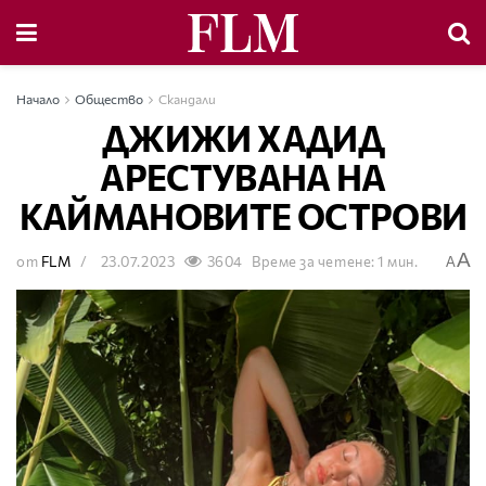
Начало
Общество
Скандали
ДЖИЖИ ХАДИД
АРЕСТУВАНА НА
КАЙМАНОВИТЕ ОСТРОВИ
A
от
FLM
23.07.2023
3604
Време за четене: 1 мин.
A