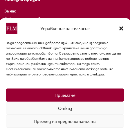
За нас
Декларация за поверителност
Политика за бисквитки
Управление на съгласие
За контакти
За да предоставим най-доброто изживяване, ние използваме
технологии като бисквитки за съхраняване и/или достъп до
editor@fashion-lifestyle.net
информация за устройството. Съгласието с тези технологии ще ни
позволи да обработваме данни, като например поведение при
+359 88 227 33 47
сърфиране или уникални идентификатори на този сайт.
Несъгласието или оттеглянето на съгласието може да повлияе
неблагоприятно на определени характеристики и функции.
Последвайте ни
Facebook
Приемане
Отказ
Преглед на предпочитанията
ISSN 1314-8915 Copyright © 2007-2025 Ot igla do konetz Ltd. & Fashion.bg