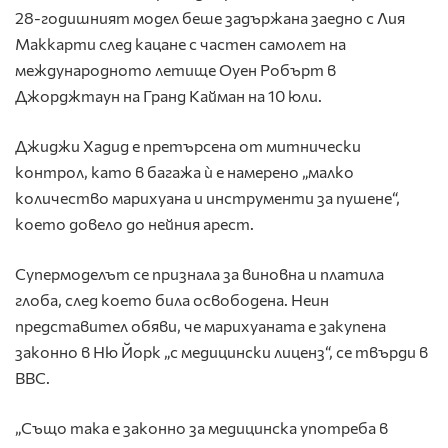
28-годишният модел беше задържана заедно с Лия
Маккарти след кацане с частен самолет на
международното летище Оуен Робърт в
Джорджтаун на Гранд Кайман на 10 юли.
Джиджи Хадид е претърсена от митнически
контрол, като в багажа ѝ е намерено „малко
количество марихуана и инструменти за пушене“,
което довело до нейния арест.
Супермоделът се признала за виновна и платила
глоба, след което била освободена. Неин
представител обяви, че марихуаната е закупена
законно в Ню Йорк „с медицински лиценз“, се твърди в
BBC.
„Също така е законно за медицинска употреба в