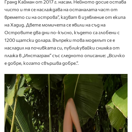
Гранд Кайман от 2017 г. насам. Нейното досие остава
чисто и тя се наслаждава на останалата част от
времето си на острова“, казват в изявление от екипа
на Хадид. Двете момичета се явили на съд на
Островите два дни по-късно, където са глобени с
1200 щатски долара. Въпреки това моделът се е
насладил на почивката си, публикувайки снимка от
плажа в „Инстаграм“ със следното описание: „Всичко
е добре, когато свършва добре.“.