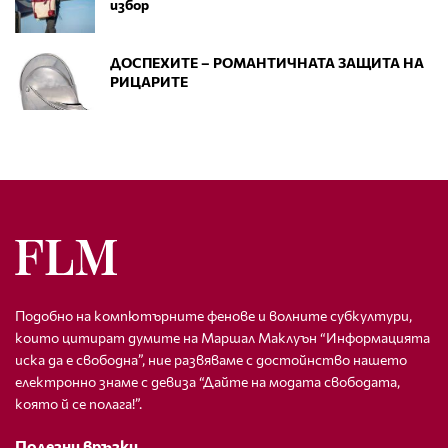
избор
ДОСПЕХИТЕ – РОМАНТИЧНАТА ЗАЩИТА НА
РИЦАРИТЕ
Подобно на компютърните фенове и волните субкултури,
които цитират думите на Маршал Маклуън “Информацията
иска да е свободна”, ние развяваме с достойнство нашето
електронно знаме с девиза “Дайте на модата свободата,
която й се полага!”.
Полезни връзки