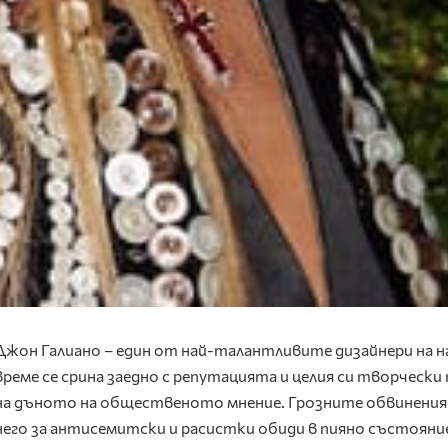
Джон Галиано – един от най-талантливите дизайнери на 
време се срина заедно с репутацията и целия си творчески
на дъното на общественото мнение. Грозните обвинения
него за антисемитски и расистки обиди в пияно състояни