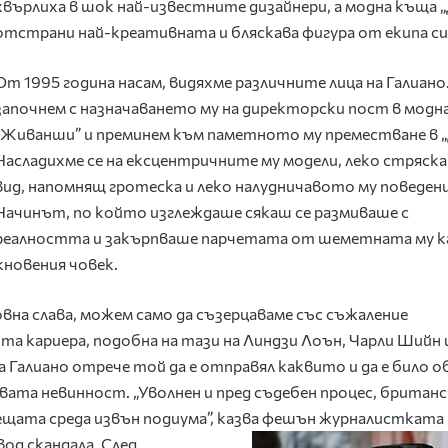
хвърлиха в шок най-известните дизайнери, а модна къща 
отстрани най-креативната и бляскава фигура от екипа си
От 1995 година насам, видяхме различните лица на Галиано
започнем с назначаването му на директорски пост в модн
„Живанши” и преминем към паметното му преместване в „
Насладихме се на ексцентричните му модели, леко стряск
вид, напомнящ гротеска и леко налудничавото му поведени
Начинът, по който изглеждаше сякаш се размиваше с
реалността и закърпваше парчетата от шеметната му к
кновения човек.
вна слава, можем само да съзерцаваме със съжаление
та кариера, подобна на тази на Линдзи Лоън, Чарли Шийн 
 Галиано отрече той да е отправял каквито и да е било о
овата невинност. „Уволнен и пред съдебен процес, британ
ещата среда извън подиума”, казва фешън журналистката
од скандала.
След