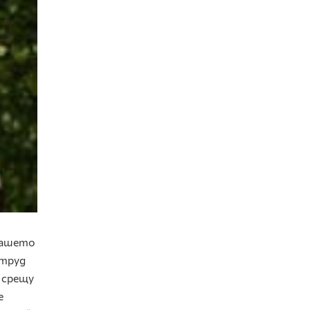
нашето
 труд
 срещу
е