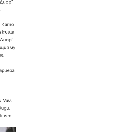
„Диор”
.
. Като
а къща
Диор”.
ащия му
е.
ариера
и Мел
биди,
ският