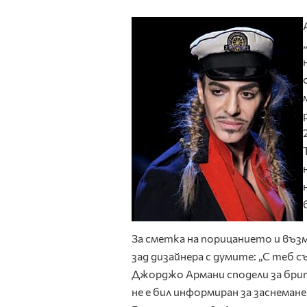
За сметка на порицанието и въз
зад дизайнера с думите: „С теб с
Джорджо Армани сподели за брит
не е бил информиран за заснема