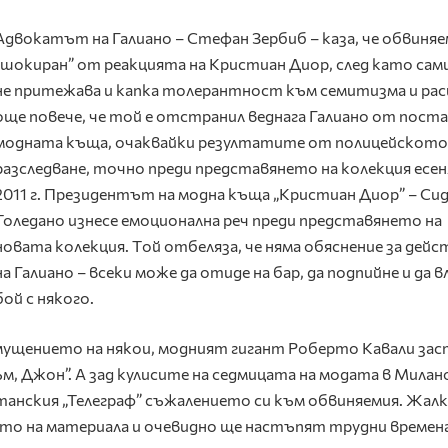
Адвокатът на Галиано – Стефан Зербиб – каза, че обвиня
„шокиран” от реакцията на Кристиан Диор, след като сам
не притежава и капка толерантност към семитизма и рас
още повече, че той е отстранил веднага Галиано от поста
модната къща, очаквайки резултатите от полицейското
разследване, точно преди представянето на колекция есе
2011 г. Президентът на модна къща „Кристиан Диор” – Си
Толедано изнесе емоционална реч преди представянето на
новата колекция. Tой отбеляза, че няма обяснение за дей
на Галиано – всеки може да отиде на бар, да подпийне и да в
бой с някого.
мущението на някои, модният гигант Роберто Кавали зас
ъм, Джон”. А зад кулисите на седмицата на модата в Милан
анския „Телеграф” съжалението си към обвиняемия. Жалко
нето на материала и очевидно ще настъпят трудни времена