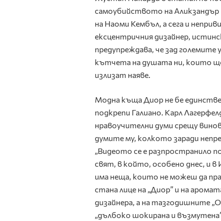
самоубийството на Аликзандър 
на Наоми Кембъл, а сега и непри
ексцентричния дизайнер, истинс
предупреждава, че зад големите
кътчета на душата ни, които щ
излизат наяве.
Модна къща Диор не бе единстве
подкрепи Галиано. Карл Лагерфел
нравоучителни думи срещу винов
думите му, колкото заради неп
„Видеото се е разпространило по 
свят, в който, особено днес, и 
има неща, които не можеш да пр
стана лице на „Диор” и на арома
дизайнера, а на тазгодишните „Ос
„дълбоко шокирана и възмутена