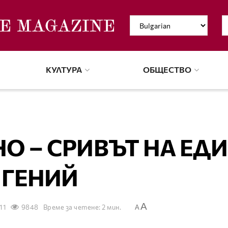
КУЛТУРА
ОБЩЕСТВО
О – СРИВЪТ НА ЕД
ГЕНИЙ
A
11
9848
Време за четене: 2 мин.
A