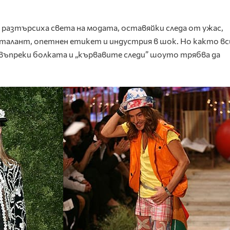
 разтърсиха света на модата, оставяйки следа от ужас,
талант, опетнен етикет и индустрия в шок. Но както вс
 въпреки болката и „кървавите следи” шоуто трябва да