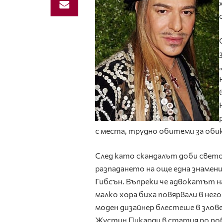
с места, трудно обитеми за оби
След като скандалът доби свето
разпадането на още една знамени
Гибсън. Въпреки че адвокатът на
малко хора биха повярвали в нег
моден дизайнер блестеше в злов
Жустин Пикарди в статия по пов