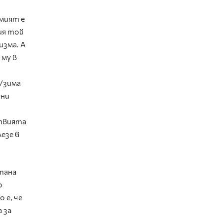
емият е
ия той
изма. А
 му в
н/зима
дни
ствията
лезе в
тана
о
 е, че
 за