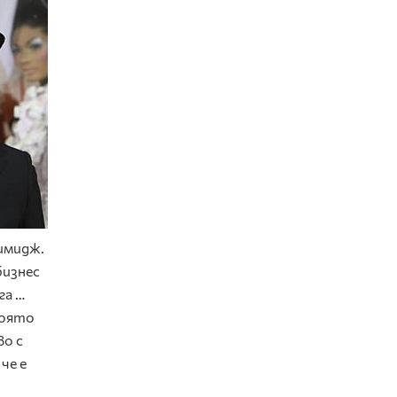
имидж.
бизнес
га …
която
во с
че е