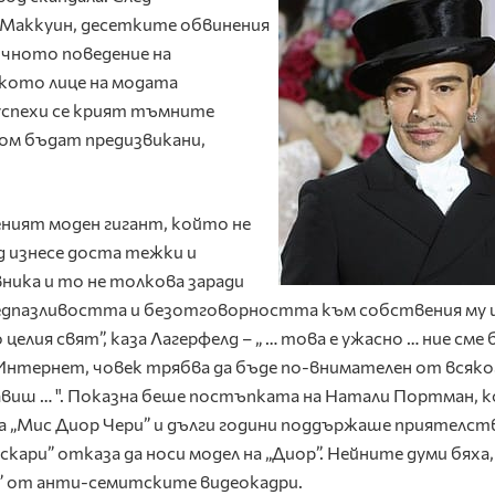
Маккуин, десетките обвинения
вичното поведение на
кото лице на модата
 успехи се крият тъмните
ом бъдат предизвикани,
ният моден гигант, който не
д изнесе доста тежки и
ника и то не толкова заради
редпазливостта и безотговорността към собствения му 
целия свят”, каза Лагерфелд – „ … това е ужасно … ние сме 
в Интернет, човек трябва да бъде по-внимателен от всяко
авиш … ". Показна беше постъпката на Натали Портман, 
та „Мис Диор Чери” и дълги години поддържаше приятелст
кари” отказа да носи модел на „Диор”. Нейните думи бяха, 
” от анти-семитските видеокадри.