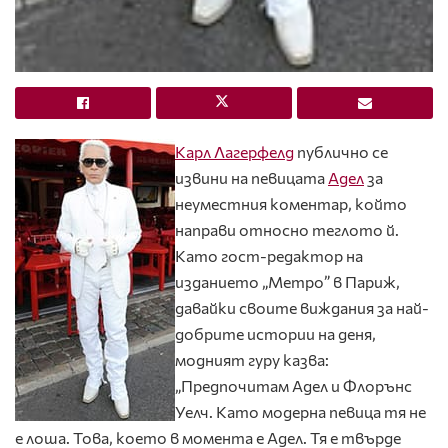
Карл Лагерфелд
публично се
извини на певицата
Адел
за
неуместния коментар, който
направи относно теглото й.
Като гост-редактор на
изданието „Mетро” в Париж,
давайки своите виждания за най-
добрите истории на деня,
модният гуру казва:
„Предпочитам Адел и Флорънс
Уелч. Като модерна певица тя не
е лоша. Това, което в момента е Адел. Тя е твърде