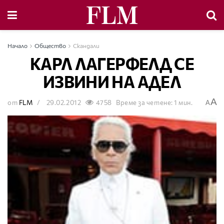
Начало
Общество
Скандали
КАРЛ ЛАГЕРФЕЛД СЕ
ИЗВИНИ НА АДЕЛ
A
от
FLM
29.02.2012
4758
Време за четене: 1 мин.
A