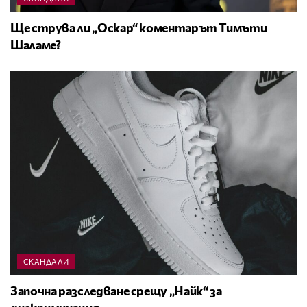
Ще струва ли „Оскар“ коментарът Тимъти
Шаламе?
СКАНДАЛИ
Започна разследване срещу „Найк“ за