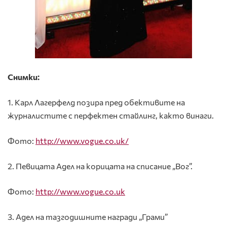
Снимки:
1. Карл Лагерфелд позира пред обективите на
журналистите с перфектен стайлинг, както винаги.
Фото:
http://www.vogue.co.uk/
2. Певицата Адел на корицата на списание „Вог”.
Фото:
http
://
www
.
vogue
.
co
.
uk
3. Адел на тазгодишните награди „Грами”