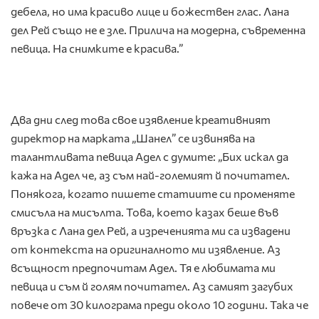
дебела, но има красиво лице и божествен глас. Лана
дел Рей също не е зле. Прилича на модерна, съвременна
певица. На снимките е красива.”
Два дни след това свое изявление креативният
директор на марката „Шанел” се извинява на
талантливата певица Адел с думите: „Бих искал да
кажа на Адел че, аз съм най-големият й почитател.
Понякога, когато пишете статиите си променяте
смисъла на мисълта. Това, което казах беше във
връзка с Лана дел Рей, а изреченията ми са извадени
от контекста на оригиналното ми изявление. Аз
всъщност предпочитам Адел. Тя е любимата ми
певица и съм й голям почитател. Аз самият загубих
повече от 30 килограма преди около 10 години. Така че