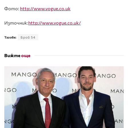
Фото:
http://www.vogue.co.uk
Източник:
http
://
www
.
vogue
.
co
.
uk
/
Тагове:
Брой 54
Вижте
още