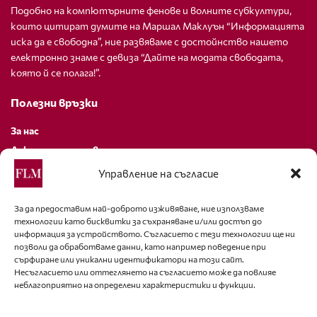
Подобно на компютърните фенове и волните субкултури,
които цитират думите на Маршал Маклуън “Информацията
иска да е свободна”, ние развяваме с достойнство нашето
електронно знаме с девиза “Дайте на модата свободата,
която й се полага!”.
Полезни връзки
За нас
Декларация за поверителност
Политика за бисквитки
Управление на съгласие
За контакти
За да предоставим най-доброто изживяване, ние използваме
технологии като бисквитки за съхраняване и/или достъп до
editor@fashion-lifestyle.net
информация за устройството. Съгласието с тези технологии ще ни
позволи да обработваме данни, като например поведение при
+359 88 227 33 47
сърфиране или уникални идентификатори на този сайт.
Несъгласието или оттеглянето на съгласието може да повлияе
неблагоприятно на определени характеристики и функции.
Последвайте ни