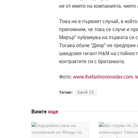
не от името на компанията, чието
Това не е първият случай, в койт
припомним, че това се случи и пр
Мирър” публикува на първата си с
Тогава обаче “Диор” не предприе 
шведския гигант H&M на стойност 
контрактите си с британката.
Фото:
www.thefashioninsider.com
,
t
Тагове:
Брой 23
Вижте
още