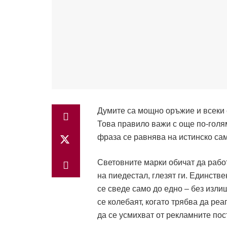
Думите са мощно оръжие и всеки е
Това правило важи с още по-голя
фраза се равнява на истинско са
Световните марки обичат да работ
на пиедестал, глезят ги. Единстве
се сведе само до едно – без изли
се колебаят, когато трябва да реа
да се усмихват от рекламните пос