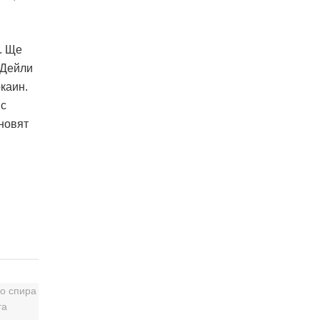
. Ще
“Дейли
каин.
 с
новят