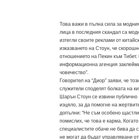
Това важи в пълна сила за модни
лица в последния скандал са мод
изтегли своите реклами от китайск
изказването на Стоун, че скорош
отношението на Пекин към Тибет. 
информационна агенция заклейми 
човечество”.
Говорител на “Диор” заяви, че то
служители споделят болката на ки
Шарън Стоун се извини публично в
изцяло, за да помогне на жертвит
допълни: “Не съм особено щастлив
помислих, че това е карма. Когато
специалистите обаче не бива да с
не могат да бъдат управлявани от 