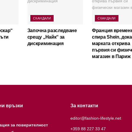
СКАНДАЛИ
СКАНДАЛИ
Оскар“
Започна разследване
Франция времен
мъти
срещу „Найк“ за
спира Shein, док
дискриминация
марката открива
първия си физич
магазин в Париж
ни връзки
За контакти
editor@fashion-lifestyle.net
ация за поверителност
+359 88 227 33 47