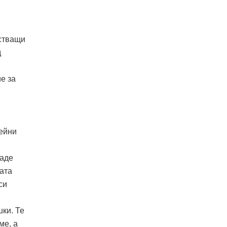
йстващи
д
е за
нейни
даде
сата
си
шки. Те
ме, а