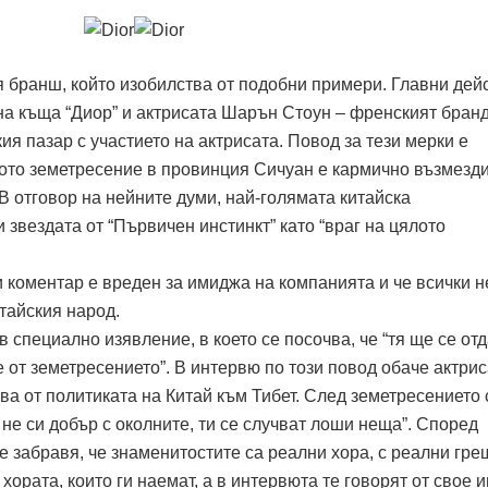
я бранш, който изобилства от подобни примери. Главни де
на къща “Диор” и актрисата Шарън Стоун – френският бран
ия пазар с участието на актрисата. Повод за тези мерки е
ното земетресение в провинция Сичуан е кармично възмезди
В отговор на нейните думи, най-голямата китайска
звездата от “Първичен инстинкт” като “враг на цялото
зи коментар е вреден за имиджа на компанията и че всички 
тайския народ.
 специално изявление, в което се посочва, че “тя ще се от
е от земетресението”. В интервю по този повод обаче актри
а от политиката на Китай към Тибет. След земетресението 
 не си добър с околните, ти се случват лоши неща”. Според
е забравя, че знаменитостите са реални хора, с реални гре
хората, които ги наемат, а в интервюта те говорят от свое и