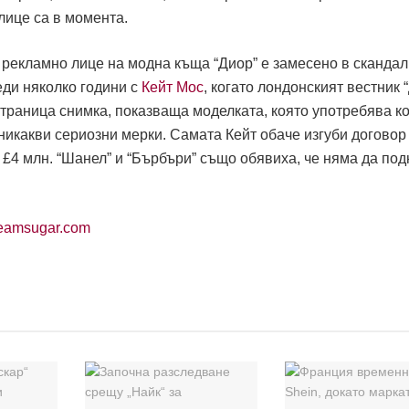
 лице са в момента.
о рекламно лице на модна къща “Диор” е замесено в скандал
еди няколко години с
Кейт Мос
, когато лондонският вестник 
траница снимка, показваща моделката, която употребява ко
никакви сериозни мерки. Самата Кейт обаче изгуби договор
£4 млн. “Шанел” и “Бърбъри” също обявиха, че няма да под
eamsugar.com