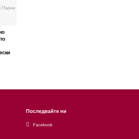
но
ато
ески
Последвайте ни
Facebook