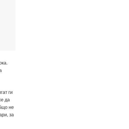
ока.
а
гат ги
же да
общо не
ари, за