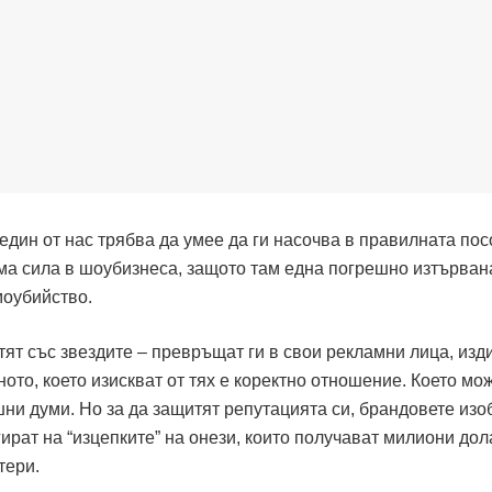
дин от нас трябва да умее да ги насочва в правилната пос
ма сила в шоубизнеса, защото там една погрешно изтърван
моубийство.
ят със звездите – превръщат ги в свои рекламни лица, изди
ното, което изискват от тях е коректно отношение. Което мо
шни думи. Но за да защитят репутацията си, брандовете из
гират на “изцепките” на онези, които получават милиони дол
тери.