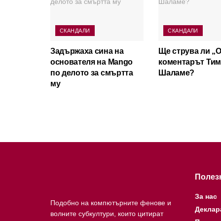
СКАНДАЛИ
СКАНДАЛИ
Задържаха сина на
Ще струва ли „
основателя на Mango
коментарът Ти
по делото за смъртта
Шаламе?
му
Полез
За нас
Подобно на компютърните фенове и
Деклар
волните субкултури, които цитират