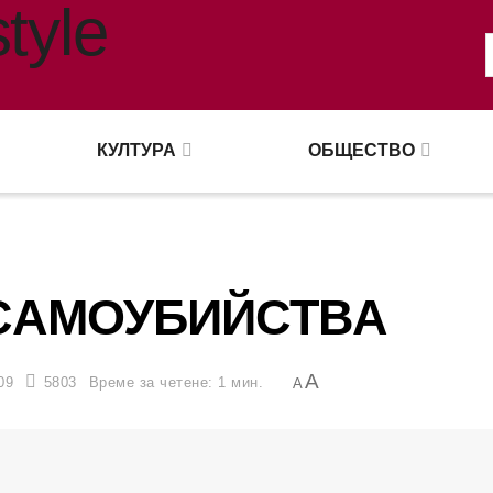
КУЛТУРА
ОБЩЕСТВО
САМОУБИЙСТВА
A
09
5803
Време за четене: 1 мин.
A