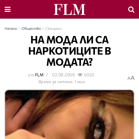
Начало
Общество
Скандали
НА МОДА ЛИ СА
НАРКОТИЦИТЕ В
МОДАТА?
от
FLM
02.08.2009
6020
A
A
Време за четене: 1 мин.