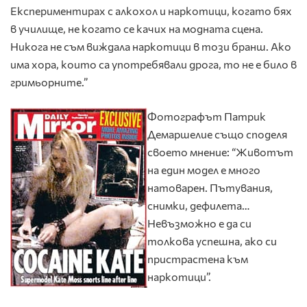
Експериментирах с алкохол и наркотици, когато бях
в училище, не когато се качих на модната сцена.
Никога не съм виждала наркотици в този бранш. Ако
има хора, които са употребявали дрога, то не е било в
гримьорните.”
Фотографът Патрик
Демаршелие също споделя
своето мнение: “Животът
на един модел е много
натоварен. Пътувания,
снимки, дефилета…
Невъзможно е да си
толкова успешна, ако си
пристрастена към
наркотици”.