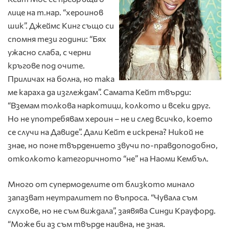
лице на т.нар. “хероинов
шик”. Джеймс Кинг също си
спомня тези години: “Бях
ужасно слаба, с черни
кръгове под очите.
Приличах на болна, но така
ме караха да изглеждам”. Самата Кейт твърди:
“Вземам толкова наркотици, колкото и всеки друг.
Но не употребявам хероин – не и след всичко, което
се случи на Давиде”. Дали Кейт е искрена? Никой не
знае, но поне твърдението звучи по-правдоподобно,
отколкото категоричното “не” на Наоми Кембъл.
Много от супермоделите от близкото минало
запазват неутралитет по въпроса. “Чувала съм
слухове, но не съм виждала”, заявява Синди Крауфорд.
“Може би аз съм твърде наивна, не зная.