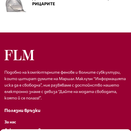
РИЦАРИТЕ
Подобно на компютърните фенове и волните субкултури,
които цитират думите на Маршал Маклуън “Информацията
иска да е свободна”, ние развяваме с достойнство нашето
електронно знаме с девиза “Дайте на модата свободата,
която й се полага!”.
Полезни връзки
За нас
Декларация за поверителност