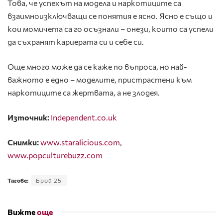
Това, че успехът на модела и наркотиците са
взаимноизключващи се понятия е ясно. Ясно е също и
кои момичета са го осъзнали – онези, които са успели
да съхранят кариерата си и себе си.
Още много може да се каже по въпроса, но най-
важното е едно – моделите, пристрастени към
наркотиците са жертвата, а не злодея.
Източник:
Independent.co.uk
Снимки:
www.staralicious.com
,
www.popculturebuzz.com
Тагове:
Брой 25
Вижте
още