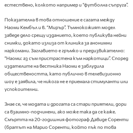
естествено, колкото например и “футболна съпруга”.
Показателна в това отношение е сагата между
Наоми Кембъл и в. “Мирър”. Тъмнокожият модел
заведе дело срещу изданието, което публикува нейни
снимки, докато излиза от клиника за анонимни
наркомани. Заглавието е гръмко и предизвикателно:
“Наоми: аз съм пристрастена към наркотици”. Според
издателите на вестника Наоми е заблудила
обществеността, като публично в телевизионно
шоу е заявила, че никога не е приемала стимуланти или
успокоителни.
Знае се, че модата и дрогата са стари приятели, дори
са взаимно-подчинени, ако може така да се каже.
Смъртта на 20-годишния фотограф Давиде Соренти
(братът на Марио Соренти, който пък по това