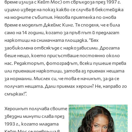
време излиза с Кейт Мос) от свръхдоза през 1997 г.
изцяло изведе на показ какво се случва в бекстейджа
на модните събития. Негова приятелка по онова
време е моделът Джеймс Кинг. Тя споделя, че е била
само на 14 години, когато за пръв път й предлагат
наркотици на снимачната площадка. “Бях
заобиколена отвсякъде с наркозависими. Дрогата
беше нещо, което присъстваше постоянно около
нас. Редакторът, фотографът, всеки пушеше трева
или приемаше наркотици, затова аз приемах нещата
за нормални. Мислех си, че това е начинът, за да се
получат нещата. Дали приемах хероин? Не, направо го
смърках!”.
Хероинът получава своите
звездни минути слава през
1993 г., когато младата
Кейт Мос се превръща в