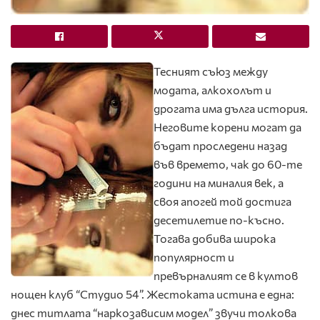
Тесният съюз между
модата, алкохолът и
дрогата има дълга история.
Неговите корени могат да
бъдат проследени назад
във времето, чак до 60-те
години на миналия век, а
своя апогей той достига
десетилетие по-късно.
Тогава добива широка
популярност и
превърналият се в култов
нощен клуб “Студио 54”. Жестоката истина е една:
днес титлата “наркозависим модел” звучи толкова