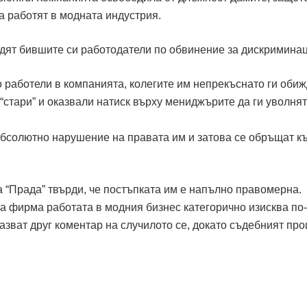
а работят в модната индустрия.
дят бившите си работодатели по обвинение за дискриминац
о работели в компанията, колегите им непрекъснато ги оби
 “стари” и оказвали натиск върху мениджърите да ги уволнят
абсолютно нарушение на правата им и затова се обръщат к
а “Прада” твърди, че постъпката им е напълно правомерна.
 фирма работата в модния бизнес категорично изисква по
азват друг коментар на случилото се, докато съдебният про