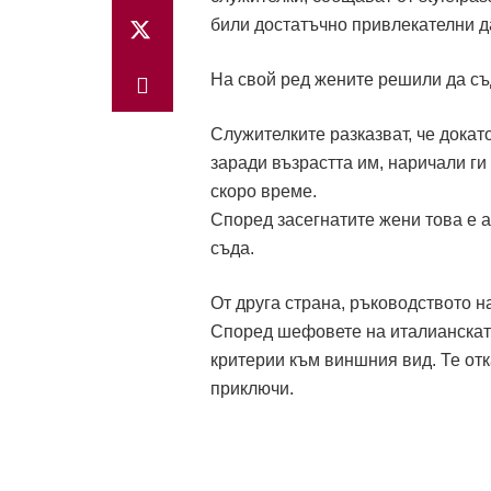
били достатъчно привлекателни д
На свой ред жените решили да съ
Служителките разказват, че докат
заради възрастта им, наричали ги
скоро време.
Според засегнатите жени това е 
съда.
От друга страна, ръководството н
Според шефовете на италианската
критерии към виншния вид. Те отк
приключи.