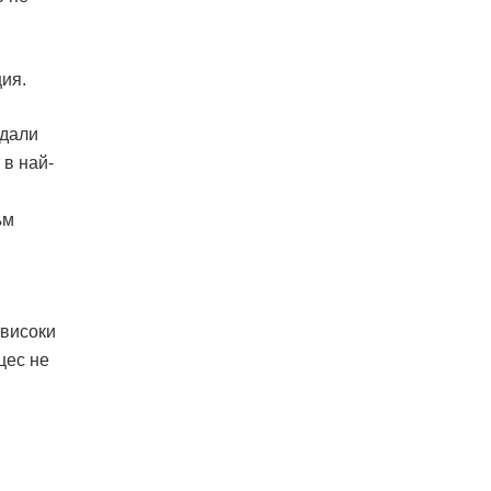
ия.
ждали
 в най-
ъм
-високи
цес не