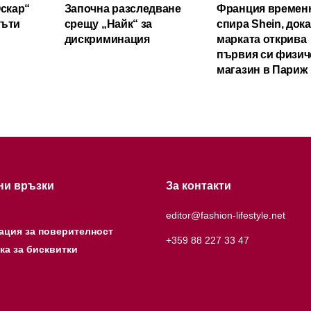
Оскар“
Започна разследване
Франция времен
мъти
срещу „Найк“ за
спира Shein, док
дискриминация
марката открива
първия си физич
магазин в Париж
ни връзки
За контакти
editor@fashion-lifestyle.net
ация за поверителност
+359 88 227 33 47
ка за бисквитки