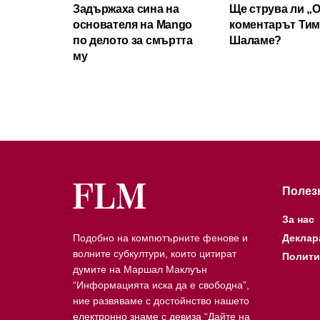
Задържаха сина на
Ще струва ли „
основателя на Mango
коментарът Ти
по делото за смъртта
Шаламе?
му
Полез
За нас
Подобно на компютърните фенове и
Деклар
волните субкултури, които цитират
Полити
думите на Маршал Маклуън
“Информацията иска да е свободна”,
ние развяваме с достойнство нашето
електронно знаме с девиза “Дайте на