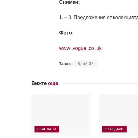
Снимки:
1. – 3. Предложения от колекцият
Фото:
www .vogue .co .uk
Тагове:
Брой 35
Вижте
още
СКАНДАЛИ
СКАНДАЛИ