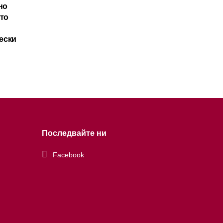
но
ато
ески
Последвайте ни
Facebook