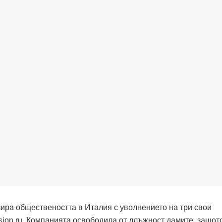
зира обществеността в Италия с уволнението на три свои
ssion.ru. Компанията освободила от длъжност дамите, защот