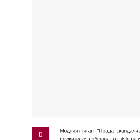
Модният гигант “Прада” скандали
служителки, собщават от style.pa