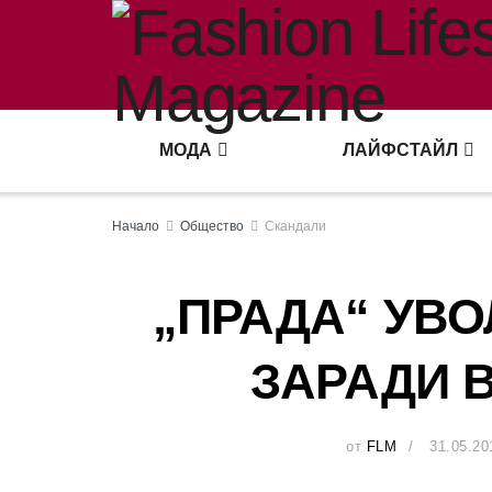
МОДА
ЛАЙФСТАЙЛ
Начало
Общество
Скандали
„ПРАДА“ УВ
ЗАРАДИ 
от
FLM
31.05.20