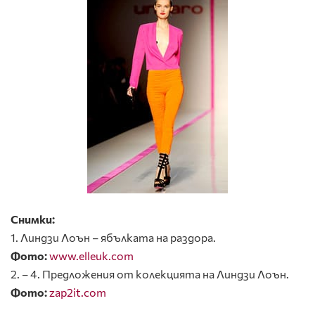
Снимки:
1. Линдзи Лоън – ябълката на раздора.
Фото:
www.elleuk.com
2. – 4. Предложения от колекцията на Линдзи Лоън.
Фото:
zap2it.com