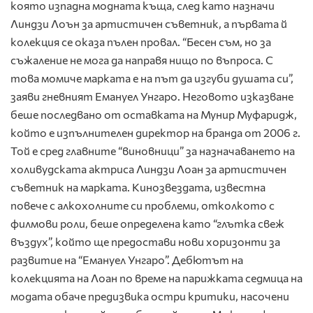
която изпадна модната къща, след като назначи
Линдзи Лоън за артистичен съветник, а първата й
колекция се оказа пълен провал. “Бесен съм, но за
съжаление не мога да направя нищо по въпроса. С
това момиче марката е на път да изгуби душата си”,
заяви гневният Емануел Унгаро. Неговото изказване
беше последвано от оставката на Мунир Муфаридж,
който е изпълнителен директор на бранда от 2006 г.
Той е сред главните “виновници” за назначаването на
холивудската актриса Линдзи Лоан за артистичен
съветник на марката. Кинозвездата, известна
повече с алкохолните си проблеми, отколкото с
филмови роли, беше определена като “глътка свеж
въздух”, който ще предостави нови хоризонти за
развитие на “Емануел Унгаро”. Дебютът на
колекцията на Лоан по време на парижката седмица на
модата обаче предизвика остри критики, насочени