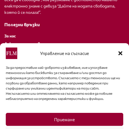
електронно знаме с девиза “Дайте на модата свободата,
която й се полага!”.
Полезни връзки
За нас
Декларация за поверителност
Политика за бисквитки
Управление на съгласие
За контакти
За да предоставим най-доброто изживяване, ние използваме
технологии като бисквитки за съхраняване и/или достъп до
editor@fashion-lifestyle.net
информация за устройството. Съгласието с тези технологии ще ни
позволи да обработваме данни, като например поведение при
+359 88 227 33 47
сърфиране или уникални идентификатори на този сайт.
Несъгласието или оттеглянето на съгласието може да повлияе
неблагоприятно на определени характеристики и функции.
Последвайте ни
Facebook
Приемане