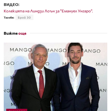
ВИДЕО:
Колекцята на Линдзи Лоън за "Емануел Унгаро".
Тагове:
Брой 30
Вижте
още