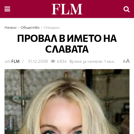
Начало
Общество
Скандали
ПРОВАЛ В ИМЕТО НА
СЛАВАТА
A
от
FLM
31.12.2009
4834
Време за четене: 1 мин.
A