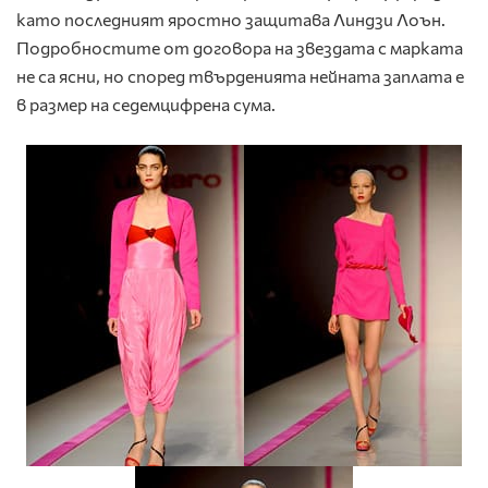
като последният яростно защитава Линдзи Лоън.
Подробностите от договора на звездата с марката
не са ясни, но според твърденията нейната заплата е
в размер на седемцифрена сума.