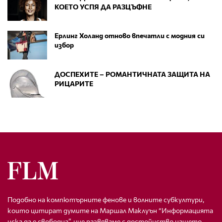
КОЕТО УСПЯ ДА РАЗЦЪФНЕ
Ерлинг Холанд отново впечатли с модния си
избор
ДОСПЕХИТЕ – РОМАНТИЧНАТА ЗАЩИТА НА
РИЦАРИТЕ
Подобно на компютърните фенове и волните субкултури,
които цитират думите на Маршал Маклуън “Информацията
иска да е свободна”, ние развяваме с достойнство нашето