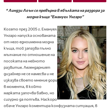
* Линдзи Лоън се превърна в ябълката на раздора за
модна къща “Емануел Унгаро”
Когато през 2005 г. Емануел
Унгаро напуска основаната
от него едноименна модна
къща, той запазва пълно
мълчание по отношение на
посоката на нейното
развитие. Легендарният
дизайнер не се намесва и не
изказва своето мнение дори
в момента, в който
марката започва бавно, но
сигурно да потъва. Наскоро
обаче Унгаро коментира конфузната ситуация, в