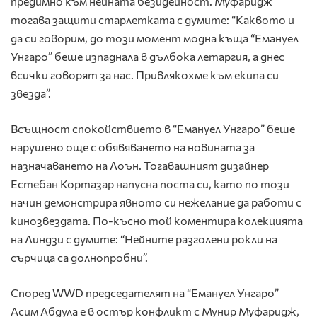
предимно към нейната безидейност. Муфаридж
тогава защити старлетката с думите: “Каквото и
да си говорим, до този момент модна къща “Емануел
Унгаро” беше изпаднала в дълбока летаргия, а днес
всички говорят за нас. Привлякохме към екипа си
звезда”.
Всъщност спокойствието в “Емануел Унгаро” беше
нарушено още с обявяването на новината за
назначаването на Лоън. Тогавашният дизайнер
Естебан Кортазар напусна поста си, като по този
начин демонстрира явното си нежелание да работи с
кинозвездата. По-късно той коментира колекцията
на Линдзи с думите: “Нейните разголени рокли на
сърчица са долнопробни”.
Според WWD председателят на “Емануел Унгаро”
Асим Абдула е в остър конфликт с Мунир Муфаридж,