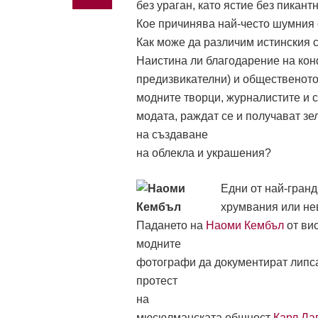
без ураган, като ястие без пикант
Кое причинява най-често шумния 
Как може да различим истинския 
Наистина ли благодарение на кон
предизвикателни) и общественот
модните творци, журналистите и с
модата, раждат се и получават зе
на създаване
на облекла и украшения?
Едни от най-гранд
хрумвания или не
Падането на
Наоми Кембъл
от ви
модните
фотографи да документират липса
протест
на
мюсюлманската общност
Карл Ла