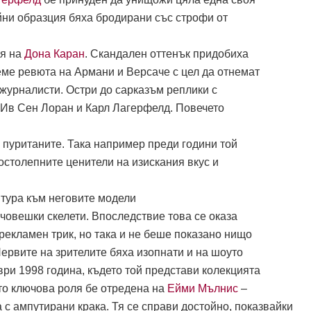
йни образция бяха бродирани със строфи от
ия на
Дона Каран
. Скандален оттенък придобиха
еме ревюта на Армани и Версаче с цел да отнемат
 журналисти. Остри до сарказъм реплики с
 Ив Сен Лоран и Карл Лагерфелд. Повечето
 пуританите. Така например преди години той
остолепните ценители на изискания вкус и
тура към неговите модели
т човешки скелети. Впоследствие това се оказа
рекламен трик, но така и не беше показано нищо
ервите на зрителите бяха изопнати и на шоуто
ри 1998 година, където той представи колекцията
ято ключова роля бе отредена на
Ейми Мълнис
–
с ампутирани крака. Тя се справи достойно, показвайки