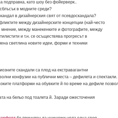
на подправка, като шоу без фойерверк..
сблъсък в модните среди?
скандал в дизайнерския свят от псевдоскандала?
фликтите между дизайнерските концепции (най-често
о мнение, между манекенките и фотографите, между
тилистити и т.н. се осъществява прогресът в
лена светлина новите идеи, форми и техники
иозните скандали са плод на екстравагантни
волни конфузии на публични места – дефилета и спектакли.
соките платформи на обувките й по време на дефиле позво
та на бельо под тоалета й. Заради ожесточения
герфелд
бе принуден да унищожи цяла една своя