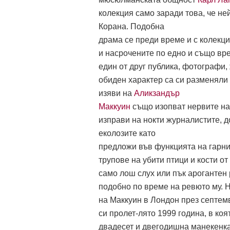
колекция само заради това, че не
Корана. Подобна
драма се преди време и с колекц
и насрочените по едно и също вр
един от друг публика, фотографи,
обиден характер са си разменяли
изяви на
Аликзандър
Маккуин
също изопват нервите на
изправи на нокти журналистите, д
еколозите като
предложи във функцията на гарни
трупове на убити птици и кости о
само лош слух или пък арогантен 
подобно по време на ревюто му. Н
на Маккуин в Лондон през септемв
си пролет-лято 1999 година, в ко
двадесет и двегодишна манекенка 