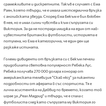
срамежливите и дискретните. Такъв е случаят с Ема
Раян, която твърди, че е имала шестседмична връзка
с английската звезда. Според Ема Бекъм е бил влюбен
в нея, но е имал силни чувства и към съпругата си
Виктория. За да не пострада имиджа на един от най-
известните британски футболисти, историята е
потулена, но Ема е категорична, че един ден ще
разкаже истината.
Големи дивиденти от връзката си с Бекъм печели
придобилата световна популярност Ребека Лус.
Ребека получава 270 000 долара хонорар от
американската телевизия "Скай нюз" за пикантни
подробности от аферата й със спортиста. Тя е
лична асистентка на Дейвид по времето, когато той
играе за „Реал Мадрид" и твърди, че е спала с
футболиста след като съпругата му Виктория го