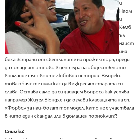
и
Наом
и
Кемб
ъл
наист
ина
бяха встрани от светлините на прожектора, преди
да попаднат отново в центъра на общественото
внимание със своите любовни истории. Въпреки
това обаче те няма как да възкресят старата си
слава. Остава само да си зададем въпроса как успява
например Жизел Бюндхен да оглави класацията на сп.
«Форбс» за най-богат топмодел, като не е участвала
в нито един скандал или в домашен порноклип?!
Снимки: