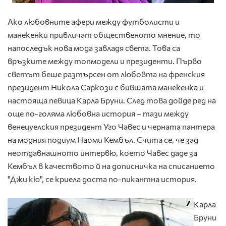
Ако любовните афери между футболисти и
манекенки привличат общественото мнение, то
напоследък нова мода завладя света. Това са
връзките между топмодели и президенти. Първо
светът беше разтърсен от любовта на френския
президент Никола Саркози с бившата манекенка и
настояща певица Карла Бруни. След това дойде ред на
още по-голяма любовна история – тази между
венецуелския президент Уго Чавес и черната пантера
на модния подиум Наоми Кембъл. Счита се, че зад
неотдавнашното интервю, което Чавес даде за
Кембъл в качеството й на дописничка на списанието
"Джи кю", се криела доста по-пикантна история.
Карла
Бруни