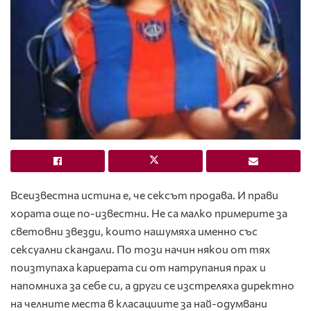
Всеизвестна истина е, че сексът продава. И прави
хората още по-известни. Не са малко примерите за
световни звезди, които нашумяха именно със
сексуални скандали. По този начин някои от тях
поизтупаха кариерата си от натрупания прах и
напомниха за себе си, а други се изстреляха директно
на челните места в класациите за най-одумвани