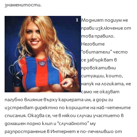
знаменитости.
Модният подиум не
прави изключение от
това правило.
Неговите
“обитатели” често
се забъркват в
провокативни
ситуации, които,
напук на логиката, не
само не оказват
пагубно влияние върху кариерата им, а дори ги
изстрелват директно по кориците на най-четените
списания. Оказва се, че в някои случаи участието в
домашен порно клип и “случайното” му
разпространение в Интернет е по-печелившо от