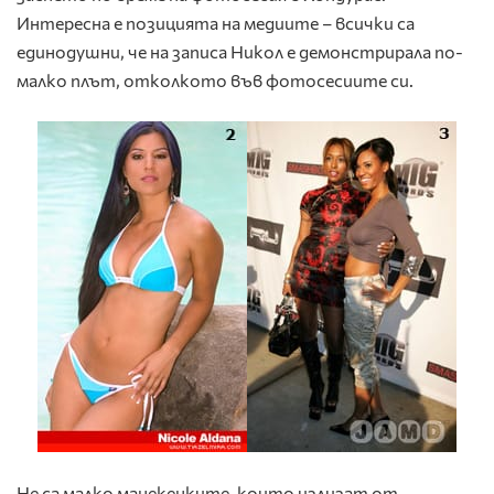
Интересна е позицията на медиите – всички са
единодушни, че на записа Никол е демонстрирала по-
малко плът, отколкото във фотосесиите си.
Не са малко манекенките, които излизат от