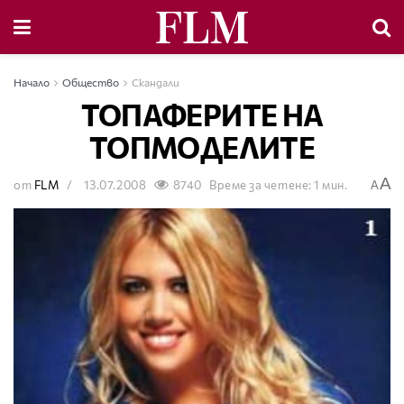
Начало
Общество
Скандали
ТОПАФЕРИТЕ НА
ТОПМОДЕЛИТЕ
A
от
FLM
13.07.2008
8740
Време за четене: 1 мин.
A