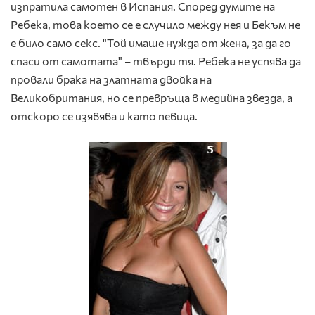
изпратила самотен в Испания. Според думите на
Ребека, това което се е случило между нея и Бекъм не
е било само секс. "Той имаше нужда от жена, за да го
спаси от самотата" – твърди тя. Ребека не успява да
провали брака на златната двойка на
Великобритания, но се превръща в медийна звезда, а
отскоро се изявява и като певица.