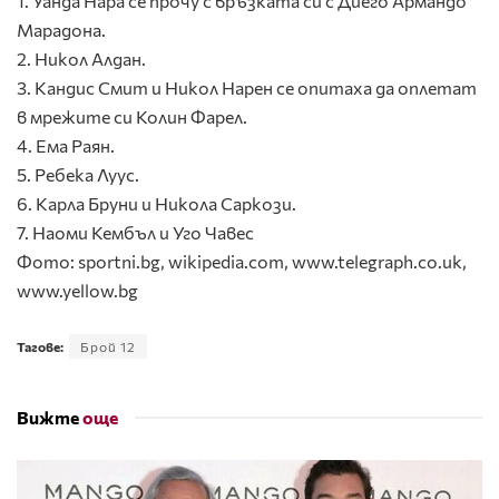
1. Уанда Нара се прочу с връзката си с Диего Армандо
Марадона.
2. Никол Алдан.
3. Кандис Смит и Никол Нарен се опитаха да оплетат
в мрежите си Колин Фарел.
4. Ема Раян.
5. Ребека Луус.
6. Карла Бруни и Никола Саркози.
7. Наоми Кембъл и Уго Чавес
Фото: sportni.bg, wikipedia.com, www.telegraph.co.uk,
www.yellow.bg
Тагове:
Брой 12
Вижте
още