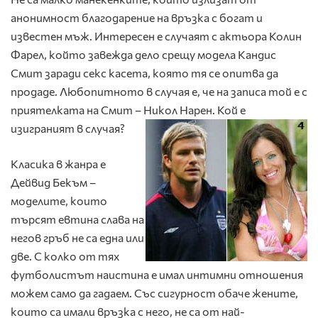
анонимност благодарение на връзка с богат и
известен мъж. Интересен е случаят с актьора Колин
Фарел, който завежда дело срещу модела Кандис
Смит заради секс касета, която тя се опитва да
продаде. Любопитното в случая е, че на записа той е с
приятелката на Смит – Никол Нарен. Кой е
изиграният в случая?
Класика в жанра е
Дейвид Бекъм –
моделите, които
търсят евтина слава на
негов гръб не са една или
две. С колко от тях
футболистът наистина е имал интимни отношения
можем само да гадаем. Със сигурност обаче жените,
които са имали връзка с него, не са от най-