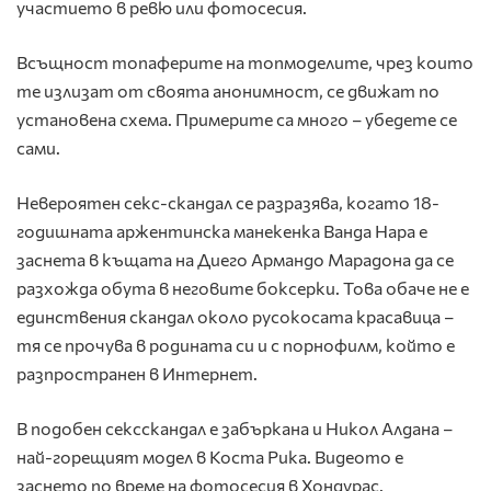
участието в ревю или фотосесия.
Всъщност топаферите на топмоделите, чрез които
те излизат от своята анонимност, се движат по
установена схема. Примерите са много – убедете се
сами.
Невероятен секс-скандал се разразява, когато 18-
годишната аржентинска манекенка Ванда Нара е
заснета в къщата на Диего Армандо Марадона да се
разхожда обута в неговите боксерки. Това обаче не е
единствения скандал около русокосата красавица –
тя се прочува в родината си и с порнофилм, който е
разпространен в Интернет.
В подобен сексскандал е забъркана и Никол Алдана –
най-горещият модел в Коста Рика. Видеото е
заснето по време на фотосесия в Хондурас.