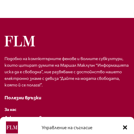
Подобно на компютърните фенове и волните субкултури,
които цитират думите на Маршал Маклуън “Информацията
иска да е свободна”, ние развяваме с достойнство нашето
електронно знаме с девиза “Дайте на модата свободата,
която й се полага!”.
Полезни връзки
За нас
Декларация за поверителност
Политика за бисквитки
Управление на съгласие