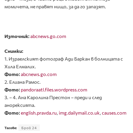
момичета, не правят нищо, за да го запазят.
Източник:
abcnews.go.com
Снимки:
1. Израелският фотограф Ади Баркан в болницата с
Хила Елмалих.
Фото:
abcnews.go.com
2. Елиана Рамос.
Фото:
pandoraatl.files.wordpress.com
3. – 4. Ана Каролина Престон – преди и след
анорексията.
Фото:
english.pravda.ru
,
img.dailymail.co.uk
,
causes.com
Тагове:
Брой 24