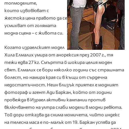
топмоделите,
които извовюват с
жестока цена правото да се
усмихват от голямата
модна сцена – с живота си.
Когато израелският модел
Хила Елмалих умира от анорексия през 2007 г., тя
тежи едва 27 кг. Смъртта й шокира целия моден
свят. Елмалих се бори няколко години със страшната
болест, но намира края си в къщи от сърдечна
недостатъчност. Неин близък приятел е модният
фотограф и агент Ади Баркан, който от години
провежда в Израел активни кампании против
включването на ултра слаби модели в модни ревюта.
Той дори отказва да снима момичета, чийто индекс
на телесна маса е по-малък от 19. Баркан успява да