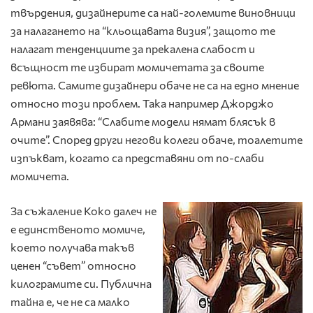
твърдения, дизайнерите са най-големите виновници
за налагането на “кльощавата визия”, защото те
налагат тенденциите за прекалена слабост и
всъщност те избират момичетата за своите
ревюта. Самите дизайнери обаче не са на едно мнение
относно този проблем. Така например Джорджо
Армани заявява: “Слабите модели нямат блясък в
очите”. Според други негови колеги обаче, тоалетите
изпъкват, когато са представяни от по-слаби
момичета.
За съжаление Коко далеч не
е единственото момиче,
което получава такъв
ценен “съвет” относно
килограмите си. Публична
тайна е, че не са малко