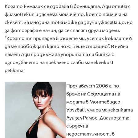
Когато Елмалих се озовава в болницата, Ади отива с
филмов екип и заснема момичето, което прилича на
скелет. За мнозина това може да звучи ужасяващо, но
за фотографа е начин, да се спасят други модели.
“Когато тя припадна в ръцете ми, усетих кокалите й
да ме пробождат като нож. Беше страшно”. В нейна
памет Ади продължава упоритата си битка с
използването на прекалено слаби манекенки в
ревюта.
През август 2006 г. по
време на Седмицата на
модата в Монтевидео,
Уругвай, умира манекенката
Луизел Рамос. Диагнозата:
сърдечна
недостатъчност, в