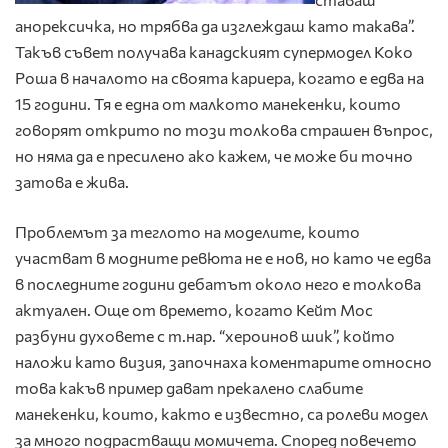
анорексичка, но трябва да изглеждаш като такава”.
Такъв съвет получава канадският супермодел Коко
Роша в началото на своята кариера, когато е едва на
15 години. Тя е една от малкото манекенки, които
говорят открито по този толкова страшен въпрос,
но няма да е пресилено ако кажем, че може би точно
затова е жива.
Проблемът за теглото на моделите, които
участват в модните ревюта не е нов, но като че едва
в последните години дебатът около него е толкова
актуален. Още от времето, когато Кейт Мос
разбуни духовете с т.нар. “хероинов шик”, който
наложи като визия, започнаха коментарите относно
това какъв пример дават прекалено слабите
манекенки, които, както е известно, са ролеви модел
за много подрастващи момичета. Според повечето