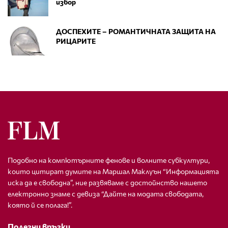
избор
ДОСПЕХИТЕ – РОМАНТИЧНАТА ЗАЩИТА НА
РИЦАРИТЕ
Подобно на компютърните фенове и волните субкултури,
които цитират думите на Маршал Маклуън “Информацията
иска да е свободна”, ние развяваме с достойнство нашето
електронно знаме с девиза “Дайте на модата свободата,
която й се полага!”.
Полезни връзки