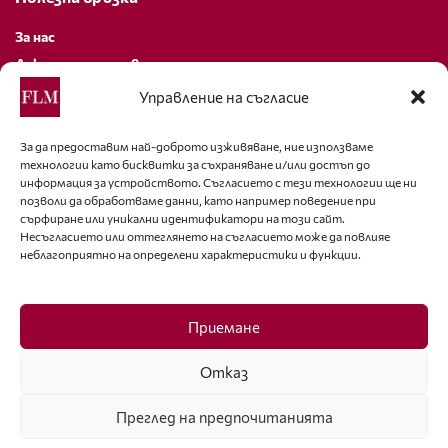
За нас
Декларация за поверителност
Политика за бисквитки
Управление на съгласие
За контакти
За да предоставим най-доброто изживяване, ние използваме
технологии като бисквитки за съхраняване и/или достъп до
editor@fashion-lifestyle.net
информация за устройството. Съгласието с тези технологии ще ни
позволи да обработваме данни, като например поведение при
+359 88 227 33 47
сърфиране или уникални идентификатори на този сайт.
Несъгласието или оттеглянето на съгласието може да повлияе
неблагоприятно на определени характеристики и функции.
Последвайте ни
Facebook
Приемане
Отказ
Преглед на предпочитанията
ISSN 1314-8915 Copyright © 2007-2025 Ot igla do konetz Ltd. & Fashion.bg