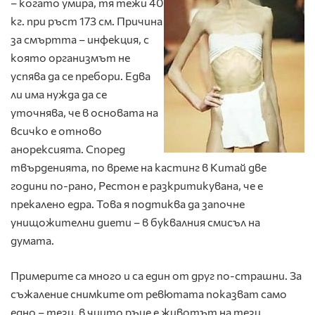
– когато умира, тя тежи 40
кг. при ръст 173 см. Причина
за смъртта – инфекция, с
която организмът не
успява да се пребори. Едва
ли има нужда да се
уточнява, че в основата на
всичко е отново
анорексията. Според
твърденията, по време на кастинг в Китай две
години по-рано, Рестон е разкритикувана, че е
прекалено едра. Това я подтиква да започне
унищожителни диети – в буквалния смисъл на
думата.
Примерите са много и са един от друг по-страшни. За
съжаление снимките от ревютата показват само
едно – тези, в чиито ръце е животът на тези