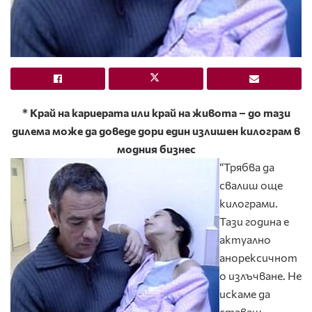
* Край на кариерата или край на живота – до тази
дилема може да доведе дори един излишен килограм в
модния бизнес
“Трябва да
свалиш още
килограми.
Тази година е
актуално
анорексичнот
о излъчване. Не
искаме да
ставаш