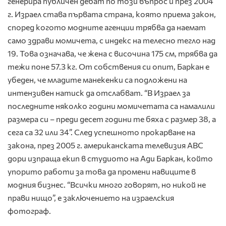
генерира публичен дебат по този въпрос и през 2004
г. Израел става първата страна, която приема закон,
според когото модните агенции трябва да наемат
само здрави момичета, с индекс на телесно тегло над
19. Това означава, че жена с височина 175 см, трябва да
тежи поне 57.3 кг. От собствения си опит, Баркан е
убеден, че младите манекенки са подложени на
интензивен натиск да отслабват. “В Израел за
последните няколко години момичетата са намалили
размера си – преди десет години те бяха с размер 38, а
сега са 32 или 34”. След успешното прокарване на
закона, през 2005 г. американската телевизия ABC
дори изпраща екип в студиото на Ади Баркан, който
упорито работи за това да промени навиците в
модния бизнес. “Всички много говорят, но никой не
прави нищо”, е заключението на израелския
фотограф.