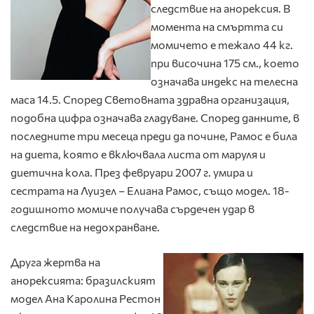
следствие на анорексия. В
момента на смъртта си
момичето е тежало 44 кг.
при височина 175 см., което
означава индекс на телесна
маса 14.5. Според Световната здравна организация,
подобна цифра означава гладуване. Според данните, в
последните три месеца преди да почине, Рамос е била
на диета, която е включвала листа от маруля и
диетична кола. През февруари 2007 г. умира и
сестрата на Луизел – Елиана Рамос, също модел. 18-
годишното момиче получава сърдечен удар в
следствие на недохранване.
Друга жертва на
анорексията: бразилският
модел Ана Каролина Рестон