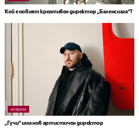
Кой е новият креативен директор „Баленсиага“?
НОВИНИ
„Гучи“ има нов артистичен директор