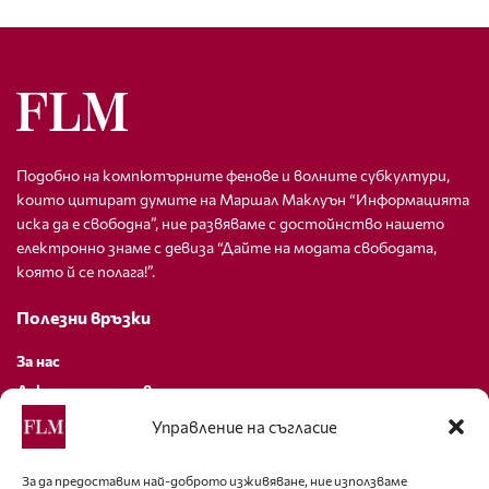
Подобно на компютърните фенове и волните субкултури,
които цитират думите на Маршал Маклуън “Информацията
иска да е свободна”, ние развяваме с достойнство нашето
електронно знаме с девиза “Дайте на модата свободата,
която й се полага!”.
Полезни връзки
За нас
Декларация за поверителност
Политика за бисквитки
Управление на съгласие
За контакти
За да предоставим най-доброто изживяване, ние използваме