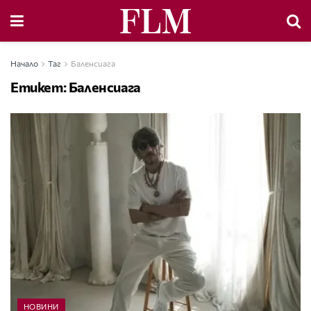
Начало
Таг
Баленсиага
Етикет:
Баленсиага
НОВИНИ