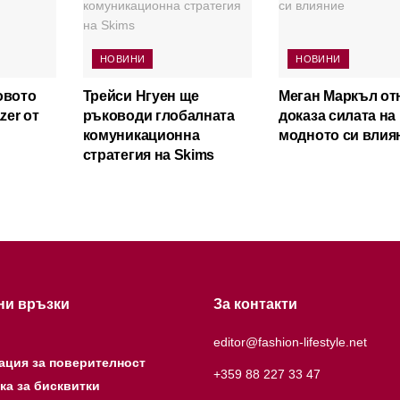
НОВИНИ
НОВИНИ
овото
Трейси Нгуен ще
Меган Маркъл от
zer от
ръководи глобалната
доказа силата на
комуникационна
модното си влия
стратегия на Skims
ни връзки
За контакти
editor@fashion-lifestyle.net
ация за поверителност
+359 88 227 33 47
ка за бисквитки