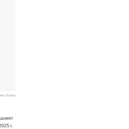
lick Bodian
ашният
025 г.