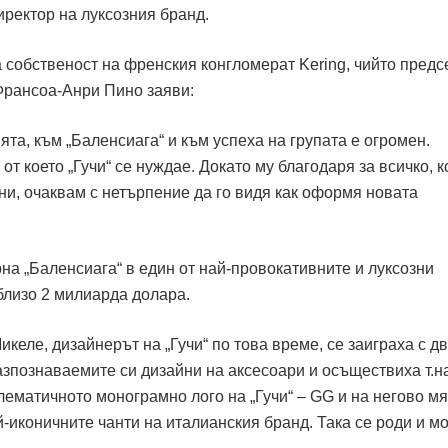
ректор на луксозния бранд.
а собственост на френския конгломерат Kering, чийто предс
Франсоа-Анри Пино заяви:
та, към „Баленсиага“ и към успеха на групата е огромен.
 от което „Гучи“ се нуждае. Докато му благодаря за всичко, к
ни, очаквам с нетърпение да го видя как оформя новата
на „Баленсиага“ в един от най-провокативните и луксозни
близо 2 милиарда долара.
келе, дизайнерът на „Гучи“ по това време, се заиграха с д
азпознаваемите си дизайни на аксесоари и осъществиха т.н
лематичното монограмно лого на „Гучи“ – GG и на негово м
й-иконичните чанти на италианския бранд. Така се роди и м