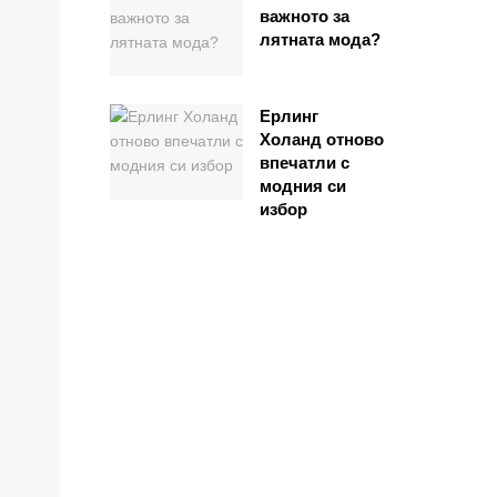
важното за
лятната мода?
Ерлинг
Холанд отново
впечатли с
модния си
избор