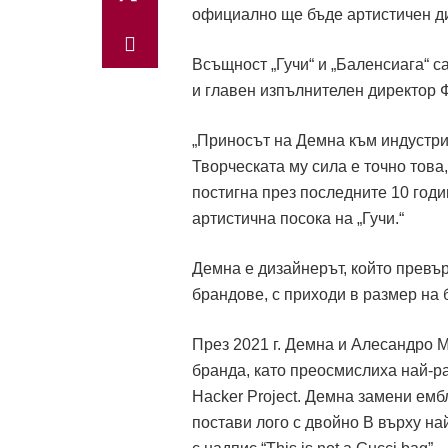
официално ще бъде артистичен ди
Всъщност „Гучи“ и „Баленсиага“ с
и главен изпълнителен директор 
„Приносът на Демна към индустрия
Творческата му сила е точно това,
постигна през последните 10 годи
артистична посока на „Гучи.“
Демна е дизайнерът, който превър
брандове, с приходи в размер на 
През 2021 г. Демна и Алесандро Ми
бранда, като преосмислиха най-р
Hacker Project. Демна замени емб
постави лого с двойно B върху на