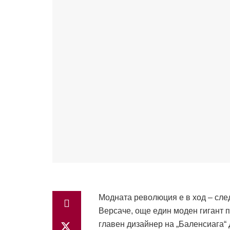
Модната революция е в ход – след
Версаче, още един моден гигант 
главен дизайнер на „Баленсиага“ 