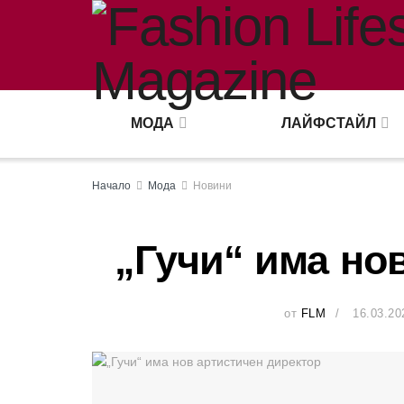
МОДА
ЛАЙФСТАЙЛ
Начало
Мода
Новини
„Гучи“ има но
от
FLM
16.03.20