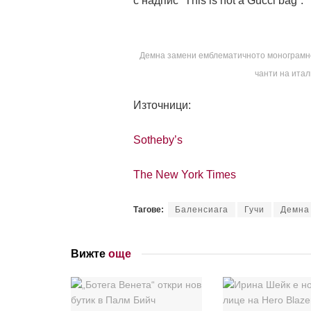
с надпис “This is not a Gucci bag”.
Демна замени емблематичното монограмно л
чанти на итал
Източници:
Sotheby’s
The New York Times
Тагове:
Баленсиага
Гучи
Демна
Вижте
още