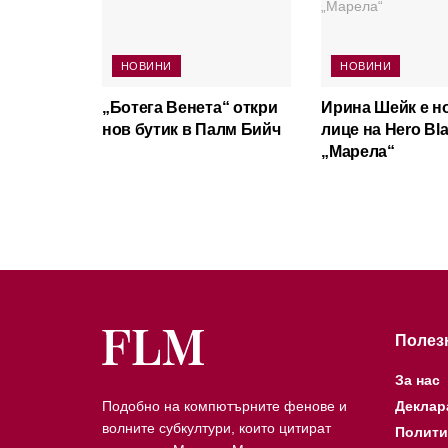
НОВИНИ
НОВИНИ
„Ботега Венета“ откри
Ирина Шейк е н
нов бутик в Палм Бийч
лице на Hero Bla
„Марела“
Полез
За нас
Подобно на компютърните фенове и
Деклар
волните субкултури, които цитират
Полити