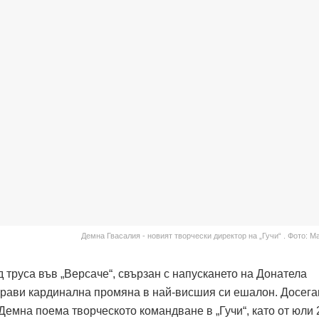
Демна Гвасалия - новият творчески директор на „Гучи“ . Фото: Ma
 труса във „Версаче“, свързан с напускането на Донатела
прави кардинална промяна в най-висшия си ешалон. Досег
Демна поема творческото командване в „Гучи“, като от юли 2