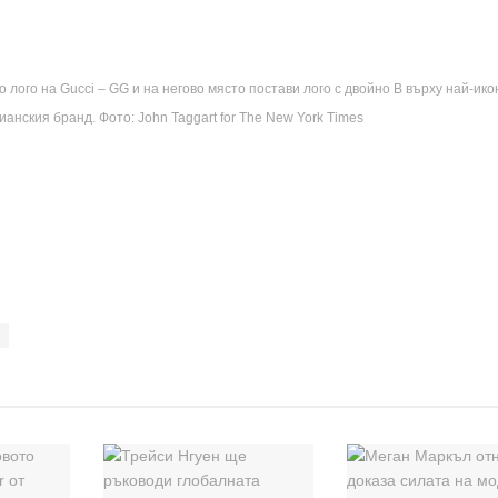
ого на Gucci – GG и на негово място постави лого с двойно B върху най-ик
ианския бранд. Фото: John Taggart for The New York Times