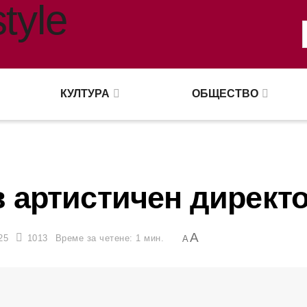
КУЛТУРА
ОБЩЕСТВО
в артистичен директ
A
25
1013
Време за четене: 1 мин.
A