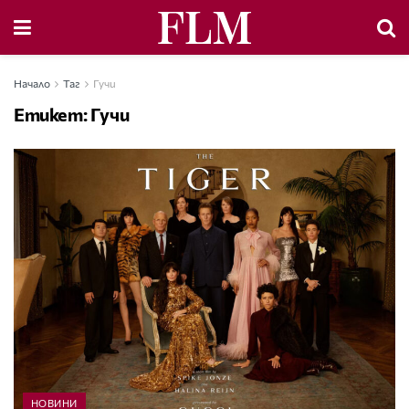
Начало
Таг
Гучи
Етикет:
Гучи
НОВИНИ