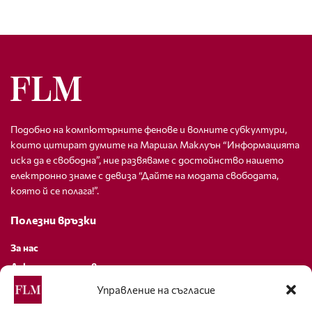
Подобно на компютърните фенове и волните субкултури,
които цитират думите на Маршал Маклуън “Информацията
иска да е свободна”, ние развяваме с достойнство нашето
електронно знаме с девиза “Дайте на модата свободата,
която й се полага!”.
Полезни връзки
За нас
Декларация за поверителност
Политика за бисквитки
Управление на съгласие