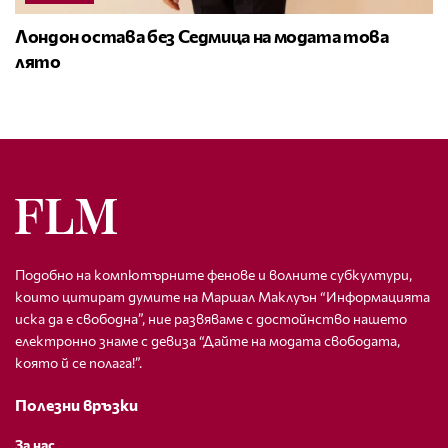
Лондон остава без Седмица на модата това
лято
Подобно на компютърните фенове и волните субкултури,
които цитират думите на Маршал Маклуън “Информацията
иска да е свободна”, ние развяваме с достойнство нашето
електронно знаме с девиза “Дайте на модата свободата,
която й се полага!”.
Полезни връзки
За нас