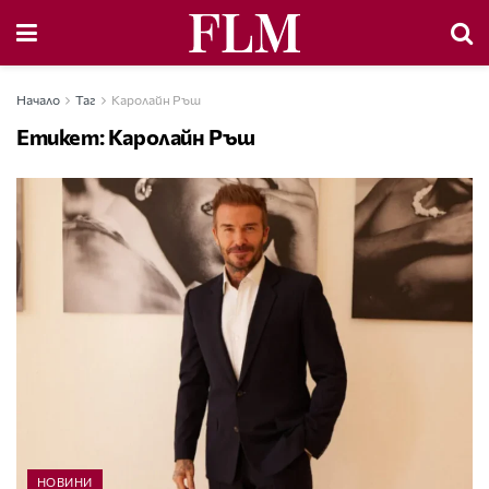
Начало
Таг
Каролайн Ръш
Етикет:
Каролайн Ръш
НОВИНИ